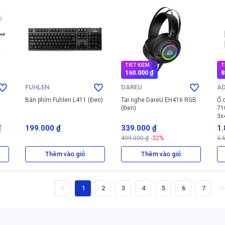
TIẾT KIỆM
T
160.000 ₫
8
FUHLEN
DAREU
A
Bàn phím Fuhlen L411 (Đen)
Tai nghe DareU EH416 RGB
Ổ 
(Đen)
71
3x
(X
₫
199.000 ₫
339.000 ₫
1.
499.000 ₫
-32%
3.
0 
Thêm vào giỏ
Thêm vào giỏ
1
2
3
4
5
6
7