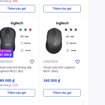
90.000 ₫
-34%
Thêm vào giỏ
Thêm vào giỏ
TIẾT KIỆM
41.000 ₫
OGITECH
LOGITECH
huột máy tính không dây
Chuột máy tính Logitech
ogitech M221 (Đỏ)
M331 (Đen)
89.000 ₫
340.000 ₫
30.000 ₫
-12%
Thêm vào giỏ
Thêm vào giỏ