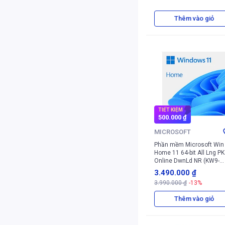
Thêm vào giỏ
TIẾT KIỆM
500.000 ₫
MICROSOFT
Phần mềm Microsoft Win
Home 11 64-bit All Lng PK
Online DwnLd NR (KW9-
00664)
3.490.000 ₫
3.990.000 ₫
-13%
Thêm vào giỏ