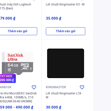
huột máy tính Logitech
Lót chuột Kingmaster X3 - M
175 (Đen)
79.000 ₫
35.000 ₫
Thêm vào giỏ
Thêm vào giỏ
TIẾT KIỆM
200.000 ₫
ANDISK
KINGMASTER
hẻ nhớ MicroSDXC SanDisk
Lót chuột Kingmaster L18 -
ltra 64GB, 100MB/s, C10
M
SDSQUNR-064G-GN3MN)
59.000
-
490.000 ₫
30.000 ₫