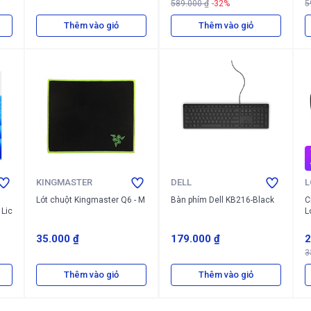
589.000 ₫
-32%
5
Thêm vào giỏ
Thêm vào giỏ
KINGMASTER
DELL
L
Lót chuột Kingmaster Q6 - M
Bàn phím Dell KB216-Black
C
 Lic
L
35.000 ₫
179.000 ₫
2
3
Thêm vào giỏ
Thêm vào giỏ