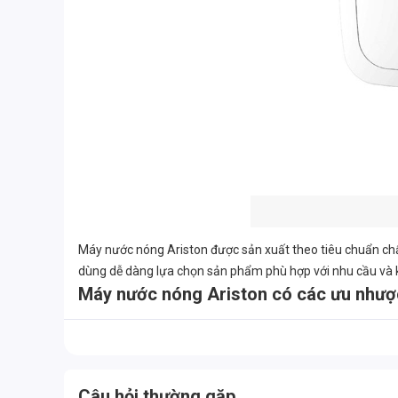
Máy nước nóng Ariston được sản xuất theo tiêu chuẩn chấ
dùng dễ dàng lựa chọn sản phẩm phù hợp với nhu cầu và 
Máy nước nóng Ariston có các ưu nhượ
Ưu điểm
Công nghệ tiên tiến:
Ariston không ngừng đổi mới và ứng 
Thiết kế hiện đại:
Máy nước nóng Ariston sở hữu thiết kế 
Độ bền cao:
Sử dụng vật liệu chất lượng cao và quy trình
Câu hỏi thường gặp