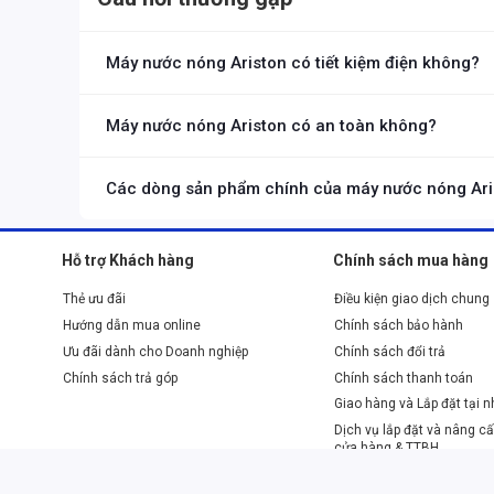
An toàn tuyệt đối:
Tích hợp nhiều tính năng an toàn như c
Dễ dàng sử dụng:
Giao diện điều khiển đơn giản, trực qua
Dịch vụ hậu mãi chu đáo:
Ariston cung cấp dịch vụ bảo h
Máy nước nóng Ariston có tiết kiệm điện không?
Có, Ariston ứng dụng nhiều công nghệ tiết kiệm năng lượng v
Máy nước nóng Ariston có an toàn không?
Ariston tích hợp nhiều tính năng an toàn như chống giật, chố
Các dòng sản phẩm chính của máy nước nóng Aris
Ariston cung cấp các dòng máy nước nóng gián tiếp, trực tiếp
Hỗ trợ Khách hàng
Chính sách mua hàng
Thẻ ưu đãi
Điều kiện giao dịch chung
Hướng dẫn mua online
Chính sách bảo hành
Ưu đãi dành cho Doanh nghiệp
Chính sách đổi trả
Chính sách trả góp
Chính sách thanh toán
Giao hàng và Lắp đặt tại 
Dịch vụ lắp đặt và nâng cấ
cửa hàng & TTBH
Phương thức thanh toán