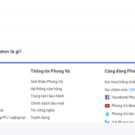
hống giật, chống bỏng, tự động ngắt khi quá nhiệt, bảo vệ người dùng tr
n, giúp người dùng dễ dàng thao tác và cài đặt.
ành và hỗ trợ kỹ thuật chuyên nghiệp, mang lại sự yên tâm cho người dù
ào sản phẩm, giúp giảm thiểu chi phí điện năng.
ng bỏng, tự động ngắt khi quá nhiệt, đảm bảo an toàn cho người sử dụng.
ton là gì?
, năng lượng mặt trời và bơm nhiệt.
Thông tin Phong Vũ
Cộng đồng Pho
Giới thiệu Phong Vũ
Gọi mua hàng (mi
Hệ thống cửa hàng
Gọi chăm sóc
18
Trung tâm bảo hành
Facebook Pho
Chính sách bảo mật
Phong Vũ Med
nhà
Tin công nghệ
Phong Vũ Hội
p PC/ Laptop tại
Tuyển dụng
OA Phong Vũ 
Danh sách các ngân hàng thanh toán online