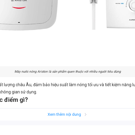
Máy nước nóng Ariston là sản phẩm quen thuộc với nhiều người tiêu dùng
t lượng châu Âu, đảm bảo hiệu suất làm nóng tối ưu và tiết kiệm năng 
không gian sử dụng.
c điểm gì?
dụng các công nghệ tiên tiến vào sản phẩm, mang lại hiệu quả làm nóng 
Xem thêm nội dung
sang trọng, tinh tế, phù hợp với mọi không gian phòng tắm.
 sản xuất nghiêm ngặt, Ariston đảm bảo độ bền và tuổi thọ sản phẩm.