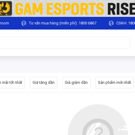
wroom
Tư vấn mua hàng (miễn phí): 1800 6867
CSKH: 180
 mãi tốt nhất
Giá tăng dần
Giá giảm dần
Sản phẩm mới nhất