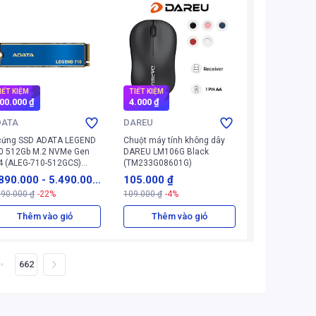
IẾT KIỆM
TIẾT KIỆM
00.000 ₫
4.000 ₫
DATA
DAREU
cứng SSD ADATA LEGEND
Chuột máy tính không dây
0 512Gb M.2 NVMe Gen
DAREU LM106G Black
4 (ALEG-710-512GCS)
(TM233G08601G)
anh)
890.000
-
5.490.00
105.000 ₫
690.000 ₫
-22%
109.000 ₫
-4%
₫
Thêm vào giỏ
Thêm vào giỏ
662