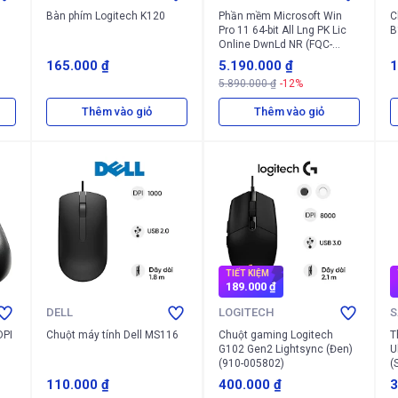
Bàn phím Logitech K120
Phần mềm Microsoft Win
C
Pro 11 64-bit All Lng PK Lic
B
Online DwnLd NR (FQC-
10572)
165.000 ₫
5.190.000 ₫
1
5.890.000 ₫
-12%
Thêm vào giỏ
Thêm vào giỏ
TIẾT KIỆM
189.000 ₫
DELL
LOGITECH
S
DPI
Chuột máy tính Dell MS116
Chuột gaming Logitech
T
G102 Gen2 Lightsync (Đen)
U
(910-005802)
(
110.000 ₫
400.000 ₫
3