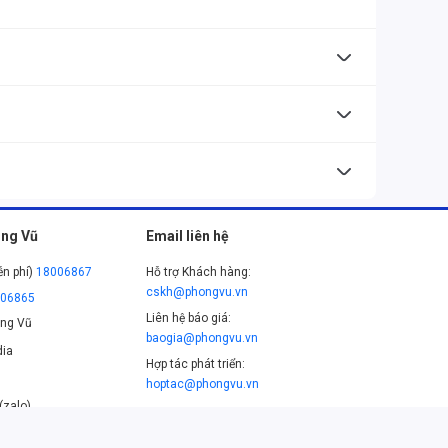
ong mọi tình huống.
ng.
ng Vũ
Email liên hệ
ễn phí)
18006867
Hỗ trợ Khách hàng:
cskh@phongvu.vn
006865
Liên hệ báo giá:
ng Vũ
baogia@phongvu.vn
ia
Hợp tác phát triển:
hoptac@phongvu.vn
(zalo)