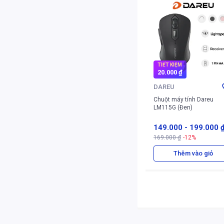
TIẾT KIỆM
20.000 ₫
DAREU
Chuột máy tính Dareu
LM115G (Đen)
149.000
-
199.000 
169.000 ₫
-12%
Thêm vào giỏ