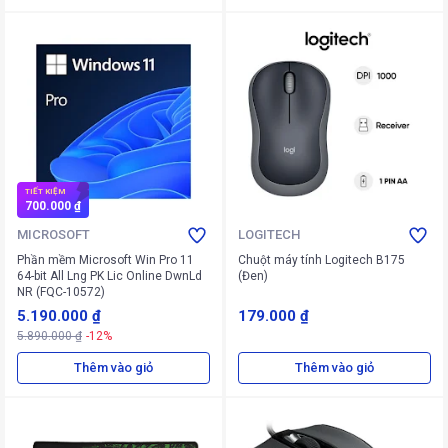
TIẾT KIỆM
700.000 ₫
MICROSOFT
LOGITECH
Phần mềm Microsoft Win Pro 11
Chuột máy tính Logitech B175
64-bit All Lng PK Lic Online DwnLd
(Đen)
NR (FQC-10572)
5.190.000 ₫
179.000 ₫
5.890.000 ₫
-12%
Thêm vào giỏ
Thêm vào giỏ