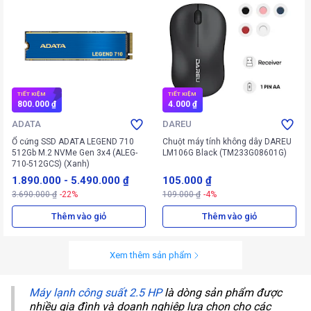
TIẾT KIỆM
TIẾT KIỆM
800.000 ₫
4.000 ₫
ADATA
DAREU
Ổ cứng SSD ADATA LEGEND 710
Chuột máy tính không dây DAREU
512Gb M.2 NVMe Gen 3x4 (ALEG-
LM106G Black (TM233G08601G)
710-512GCS) (Xanh)
1.890.000
-
5.490.000 ₫
105.000 ₫
3.690.000 ₫
-22%
109.000 ₫
-4%
Thêm vào giỏ
Thêm vào giỏ
Xem thêm sản phẩm
Máy lạnh công suất 2.5 HP
là dòng sản phẩm được
nhiều gia đình và doanh nghiệp lựa chọn cho các