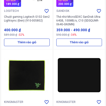
TIẾT KIỆM
TIẾT KIỆM
189.000 ₫
200.000 ₫
LOGITECH
SANDISK
Chuột gaming Logitech G102 Gen2
Thẻ nhớ MicroSDXC SanDisk Ultra
Lightsync (Đen) (910-005802)
64GB, 100MB/s, C10 (SDSQUNR-
064G-GN3MN)
400.000 ₫
359.000
-
490.000 ₫
589.000 ₫
-32%
590.000 ₫
-34%
Thêm vào giỏ
Thêm vào giỏ
KINGMASTER
KINGMASTER