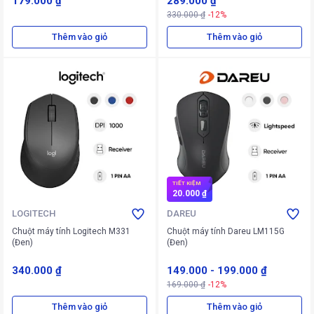
179.000 ₫
289.000 ₫
330.000 ₫
-12%
Thêm vào giỏ
Thêm vào giỏ
TIẾT KIỆM
20.000 ₫
LOGITECH
DAREU
Chuột máy tính Logitech M331
Chuột máy tính Dareu LM115G
(Đen)
(Đen)
340.000 ₫
149.000
-
199.000 ₫
169.000 ₫
-12%
Thêm vào giỏ
Thêm vào giỏ