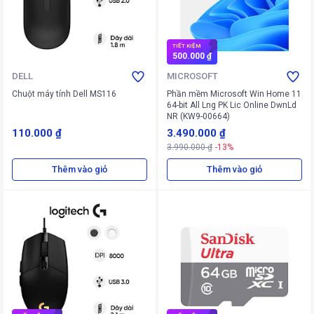
TIẾT KIỆM
500.000 ₫
DELL
MICROSOFT
Chuột máy tính Dell MS116
Phần mềm Microsoft Win Home 11
64-bit All Lng PK Lic Online DwnLd
NR (KW9-00664)
110.000 ₫
3.490.000 ₫
3.990.000 ₫
-13%
Thêm vào giỏ
Thêm vào giỏ