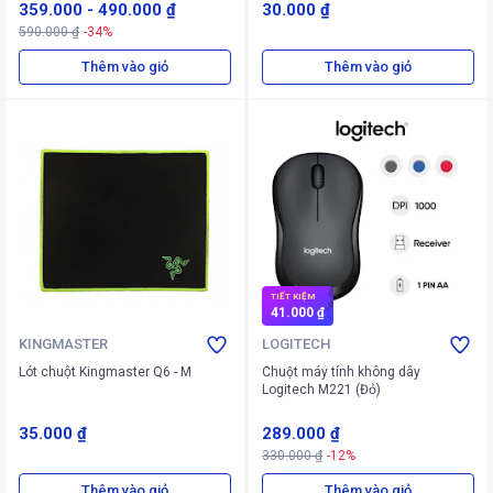
359.000
-
490.000 ₫
30.000 ₫
590.000 ₫
-34%
Thêm vào giỏ
Thêm vào giỏ
TIẾT KIỆM
41.000 ₫
KINGMASTER
LOGITECH
Lót chuột Kingmaster Q6 - M
Chuột máy tính không dây
Logitech M221 (Đỏ)
35.000 ₫
289.000 ₫
330.000 ₫
-12%
Thêm vào giỏ
Thêm vào giỏ