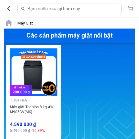
Máy Giặt
Các sản phẩm máy giặt nổi bật
TIẾT KIỆM
900.000 ₫
TOSHIBA
Máy giặt Toshiba 8 kg AW-
M905BV(MK)
4.590.000 ₫
5.490.000 ₫
-16,39%