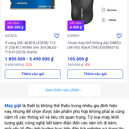
TIẾT KIỆM
TIẾT KIỆM
800.000 ₫
4.000 ₫
ADATA
DAREU
Ổ cứng SSD ADATA LEGEND 710
Chuột máy tính không dây DAREU
512Gb M.2 NVMe Gen 3x4 (ALEG-
LM106G Black (TM233G08601G)
710-512GCS) (Xanh)
1.890.000
-
5.490.000 ₫
105.000 ₫
3.690.000 ₫
-22%
109.000 ₫
-4%
Thêm vào giỏ
Thêm vào giỏ
Xem thêm sản phẩm
Máy giặt
là thiết bị không thể thiếu trong nhiều gia đình hiện
nay, nhưng để chọn được sản phẩm phù hợp không phải ai cũng
nắm rõ các thông số và tiêu chí quan trọng. Từ loại máy, khối
lượng giặt, công nghệ tiết kiệm điện đến các tiện ích đi kèm,
mỗi yếu tố đều ảnh hưởng trực tiếp đến trải nghiệm sử dụng lâu