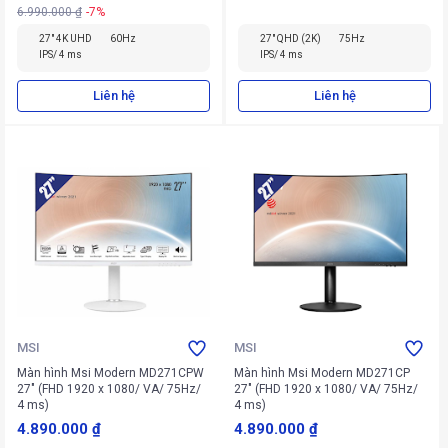
6.990.000 ₫
-7%
27" 4K UHD
60Hz
27" QHD (2K)
75Hz
IPS/ 4 ms
IPS/ 4 ms
Liên hệ
Liên hệ
MSI
MSI
Màn hình Msi Modern MD271CPW
Màn hình Msi Modern MD271CP
27" (FHD 1920 x 1080/ VA/ 75Hz/
27" (FHD 1920 x 1080/ VA/ 75Hz/
4 ms)
4 ms)
4.890.000 ₫
4.890.000 ₫