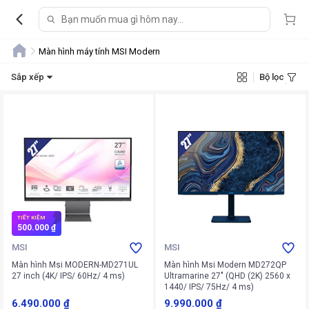
Màn hình máy tính MSI Modern
Sắp xếp
Bộ lọc
TIẾT KIỆM
500.000 ₫
MSI
MSI
Màn hình Msi MODERN-MD271UL
Màn hình Msi Modern MD272QP
27 inch (4K/ IPS/ 60Hz/ 4 ms)
Ultramarine 27" (QHD (2K) 2560 x
1440/ IPS/ 75Hz/ 4 ms)
6.490.000 ₫
9.990.000 ₫