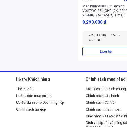
Màn hình Asus Tuf Gaming
VG27WQ 27" (QHD (2K) 256
x 1440/ VA/ 165Hz/ 1 ms)
8.290.000 ₫
27" QHD (2K)
165Hz
VA/ 1 ms
Liên hệ
Hỗ trợ Khách hàng
Chính sách mua hàng
Thẻ ưu đãi
Điều kiện giao dịch chung
Hướng dẫn mua online
Chính sách bảo hành
Ưu đãi dành cho Doanh nghiệp
Chính sách đổi trả
Chính sách trả góp
Chính sách thanh toán
Giao hàng và Lắp đặt tại 
Dịch vụ lắp đặt và nâng cấ