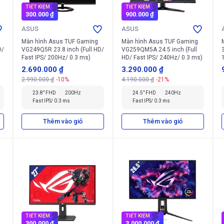
TIẾT KIỆM
TIẾT KIỆM
300.000 ₫
900.000 ₫
ASUS
ASUS
Màn hình Asus TUF Gaming
Màn hình Asus TUF Gaming
D/
VG249Q5R 23.8 inch (Full HD/
VG259QM5A 24.5 inch (Full
Fast IPS/ 200Hz/ 0.3 ms)
HD/ Fast IPS/ 240Hz/ 0.3 ms)
2.690.000 ₫
3.290.000 ₫
2.990.000 ₫
-10%
4.190.000 ₫
-21%
23.8" FHD
200Hz
24.5" FHD
240Hz
Fast IPS/ 0.3 ms
Fast IPS/ 0.3 ms
Thêm vào giỏ
Thêm vào giỏ
TIẾT KIỆM
TIẾT KIỆM
300.000 ₫
3.000.000 ₫