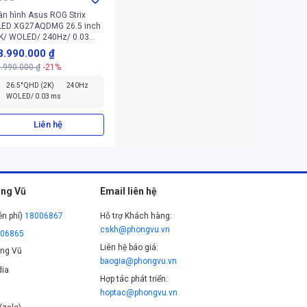
n hình Asus ROG Strix
LED XG27AQDMG 26.5 inch
K/ WOLED/ 240Hz/ 0.03
s)
8.990.000 ₫
.990.000 ₫
-21%
26.5" QHD (2K)
240Hz
WOLED/ 0.03 ms
Liên hệ
ng Vũ
Email liên hệ
ễn phí)
18006867
Hỗ trợ Khách hàng:
cskh@phongvu.vn
006865
Liên hệ báo giá:
ng Vũ
baogia@phongvu.vn
ia
Hợp tác phát triển:
hoptac@phongvu.vn