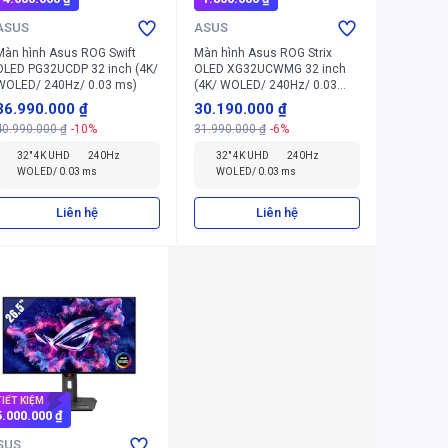
ASUS
ASUS
Màn hình Asus ROG Swift
Màn hình Asus ROG Strix
OLED PG32UCDP 32 inch (4K/
OLED XG32UCWMG 32 inch
WOLED/ 240Hz/ 0.03 ms)
(4K/ WOLED/ 240Hz/ 0.03
ms)
36.990.000 ₫
30.190.000 ₫
40.990.000 ₫
-10%
31.990.000 ₫
-6%
32" 4K UHD
240Hz
32" 4K UHD
240Hz
WOLED/ 0.03 ms
WOLED/ 0.03 ms
Liên hệ
Liên hệ
TIẾT KIỆM
5.000.000 ₫
SUS