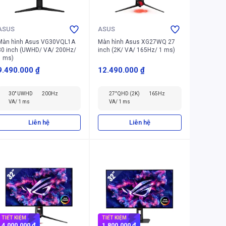
ASUS
ASUS
Màn hình Asus VG30VQL1A
Màn hình Asus XG27WQ 27
30 inch (UWHD/ VA/ 200Hz/
inch (2K/ VA/ 165Hz/ 1 ms)
1 ms)
9.490.000 ₫
12.490.000 ₫
30" UWHD
200Hz
27" QHD (2K)
165Hz
VA/ 1 ms
VA/ 1 ms
Liên hệ
Liên hệ
TIẾT KIỆM
TIẾT KIỆM
4.000.000 ₫
1.800.000 ₫