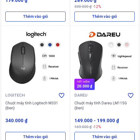
179.000 ₫
289.000 ₫
330.000 ₫
-12%
Thêm vào giỏ
Thêm vào giỏ
TIẾT KIỆM
20.000 ₫
LOGITECH
DAREU
Chuột máy tính Logitech M331
Chuột máy tính Dareu LM115G
(Đen)
(Đen)
340.000 ₫
149.000
-
199.000 ₫
169.000 ₫
-12%
Thêm vào giỏ
Thêm vào giỏ