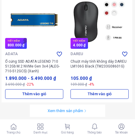
TIẾT KIỆM
TIẾT KIỆM
800.000 ₫
4.000 ₫
ADATA
DAREU
Ổ cứng SSD ADATA LEGEND 710
Chuột máy tính không dây DAREU
512Gb M.2 NVMe Gen 3x4 (ALEG-
LM106G Black (TM233G08601G)
710-512GCS) (Xanh)
1.890.000
-
5.490.000 ₫
105.000 ₫
3.690.000 ₫
-22%
109.000 ₫
-4%
Thêm vào giỏ
Thêm vào giỏ
Xem thêm sản phẩm
Trang chủ
Danh mục
Giỏ hàng
Thông báo
Tài khoản