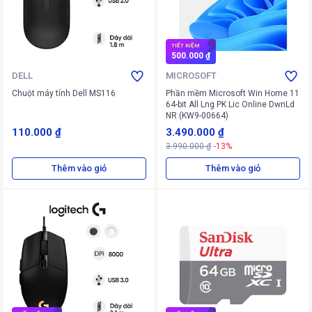
TIẾT KIỆM
500.000 ₫
DELL
MICROSOFT
Chuột máy tính Dell MS116
Phần mềm Microsoft Win Home 11
64-bit All Lng PK Lic Online DwnLd
NR (KW9-00664)
110.000 ₫
3.490.000 ₫
3.990.000 ₫
-13%
Thêm vào giỏ
Thêm vào giỏ