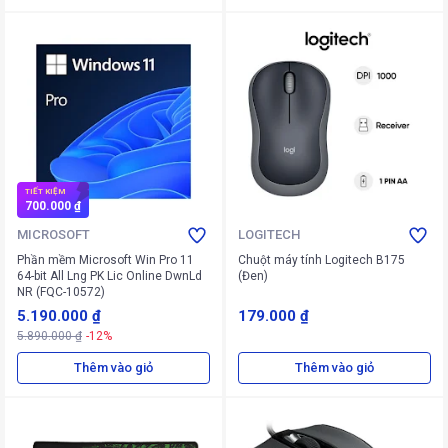
TIẾT KIỆM
700.000 ₫
MICROSOFT
LOGITECH
Phần mềm Microsoft Win Pro 11
Chuột máy tính Logitech B175
64-bit All Lng PK Lic Online DwnLd
(Đen)
NR (FQC-10572)
5.190.000 ₫
179.000 ₫
5.890.000 ₫
-12%
Thêm vào giỏ
Thêm vào giỏ