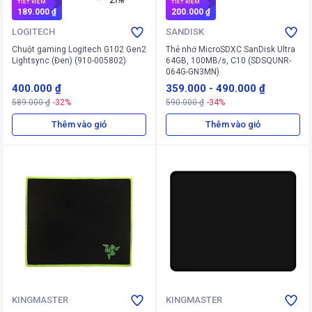
TIẾT KIỆM
TIẾT KIỆM
189.000 ₫
200.000 ₫
LOGITECH
SANDISK
Chuột gaming Logitech G102 Gen2
Thẻ nhớ MicroSDXC SanDisk Ultra
Lightsync (Đen) (910-005802)
64GB, 100MB/s, C10 (SDSQUNR-
064G-GN3MN)
400.000 ₫
359.000
-
490.000 ₫
589.000 ₫
-32%
590.000 ₫
-34%
Thêm vào giỏ
Thêm vào giỏ
KINGMASTER
KINGMASTER