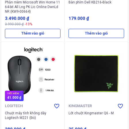
Phần mềm Microsoft Win Home 11
Bàn phím Dell KB216-Black
64-bit All Lng PK Lic Online DwnLd
NR (KW9-00664)
3.490.000 ₫
179.000 ₫
3.990.000 ₫
-13%
Thêm vào giỏ
Thêm vào giỏ
TIẾT KIỆM
41.000 ₫
LOGITECH
KINGMASTER
Chuột máy tính không dây
Lót chuột Kingmaster Q6 - M
Logitech M221 (Đỏ)