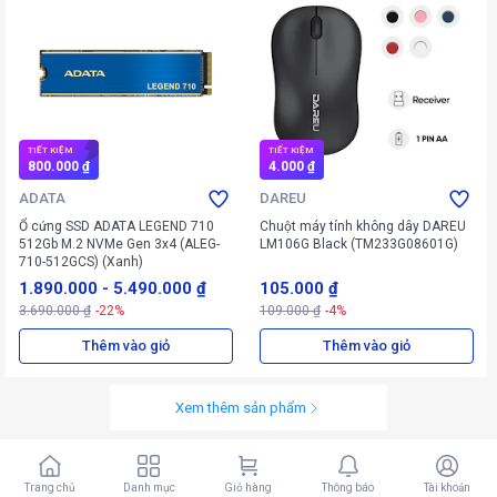
TIẾT KIỆM
TIẾT KIỆM
800.000 ₫
4.000 ₫
ADATA
DAREU
Ổ cứng SSD ADATA LEGEND 710
Chuột máy tính không dây DAREU
512Gb M.2 NVMe Gen 3x4 (ALEG-
LM106G Black (TM233G08601G)
710-512GCS) (Xanh)
1.890.000
-
5.490.000 ₫
105.000 ₫
3.690.000 ₫
-22%
109.000 ₫
-4%
Thêm vào giỏ
Thêm vào giỏ
Xem thêm sản phẩm
Trang chủ
Danh mục
Giỏ hàng
Thông báo
Tài khoản