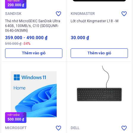
TIẾT KIỆM
200.000 ₫
SANDISK
KINGMASTER
Thẻ nhớ MicroSDXC SanDisk Ultra
Lót chuột Kingmaster L18 - M
64GB, 100MB/s, C10 (SDSQUNR-
064G-GN3MN)
359.000
-
490.000 ₫
30.000 ₫
590.000 ₫
-34%
Thêm vào giỏ
Thêm vào giỏ
TIẾT KIỆM
500.000 ₫
MICROSOFT
DELL