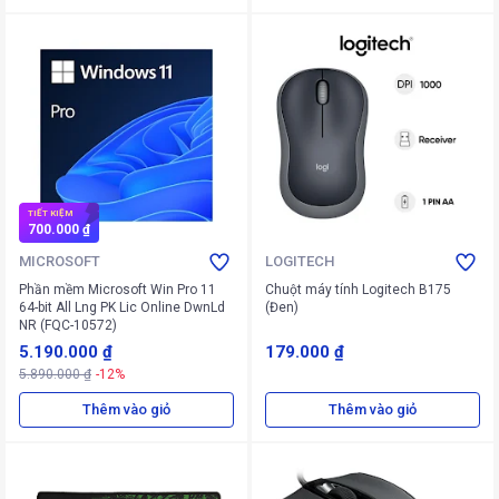
TIẾT KIỆM
700.000 ₫
MICROSOFT
LOGITECH
Phần mềm Microsoft Win Pro 11
Chuột máy tính Logitech B175
64-bit All Lng PK Lic Online DwnLd
(Đen)
NR (FQC-10572)
5.190.000 ₫
179.000 ₫
5.890.000 ₫
-12%
Thêm vào giỏ
Thêm vào giỏ