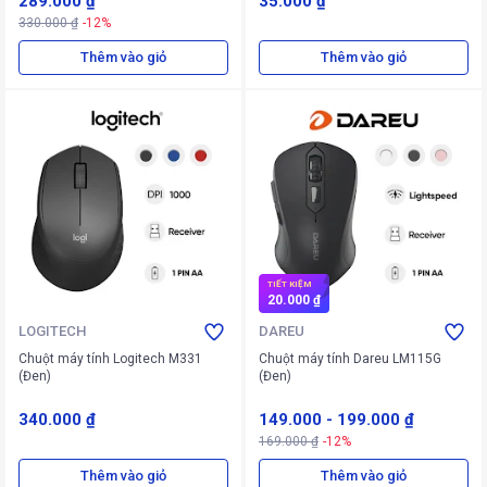
289.000 ₫
35.000 ₫
330.000 ₫
-12%
Thêm vào giỏ
Thêm vào giỏ
TIẾT KIỆM
20.000 ₫
LOGITECH
DAREU
Chuột máy tính Logitech M331
Chuột máy tính Dareu LM115G
(Đen)
(Đen)
340.000 ₫
149.000
-
199.000 ₫
169.000 ₫
-12%
Thêm vào giỏ
Thêm vào giỏ