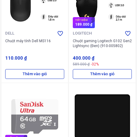
TIẾT KIỆM
189.000 ₫
DELL
LOGITECH
Chuột máy tính Dell MS116
Chuột gaming Logitech G102 Gen2
Lightsync (Đen) (910-005802)
110.000 ₫
400.000 ₫
589.000 ₫
-32%
Thêm vào giỏ
Thêm vào giỏ