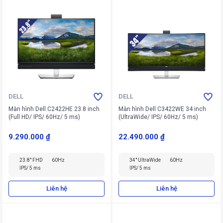
DELL
DELL
Màn hình Dell C2422HE 23.8 inch
Màn hình Dell C3422WE 34 inch
(Full HD/ IPS/ 60Hz/ 5 ms)
(UltraWide/ IPS/ 60Hz/ 5 ms)
9.290.000 ₫
22.490.000 ₫
23.8" FHD
60Hz
34" UltraWide
60Hz
IPS/ 5 ms
IPS/ 5 ms
Liên hệ
Liên hệ