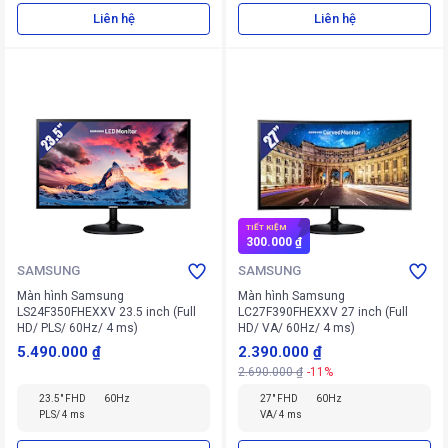
Liên hệ
Liên hệ
TIẾT KIỆM
300.000 ₫
SAMSUNG
SAMSUNG
Màn hình Samsung
Màn hình Samsung
LS24F350FHEXXV 23.5 inch (Full
LC27F390FHEXXV 27 inch (Full
HD/ PLS/ 60Hz/ 4 ms)
HD/ VA/ 60Hz/ 4 ms)
5.490.000 ₫
2.390.000 ₫
2.690.000 ₫
-11%
23.5" FHD
60Hz
27" FHD
60Hz
PLS/ 4 ms
VA/ 4 ms