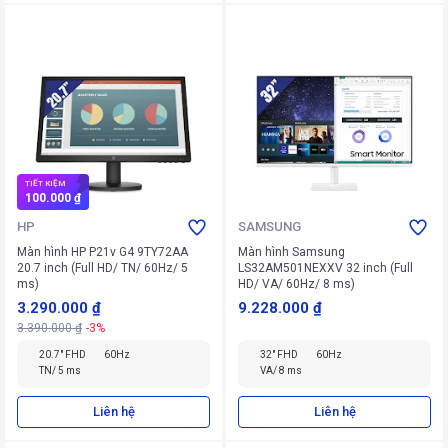
TIẾT KIỆM
100.000 ₫
HP
SAMSUNG
Màn hình HP P21v G4 9TY72AA
Màn hình Samsung
20.7 inch (Full HD/ TN/ 60Hz/ 5
LS32AM501NEXXV 32 inch (Full
ms)
HD/ VA/ 60Hz/ 8 ms)
3.290.000 ₫
9.228.000 ₫
3.390.000 ₫
-3%
20.7" FHD
60Hz
32" FHD
60Hz
TN/ 5 ms
VA/ 8 ms
Liên hệ
Liên hệ