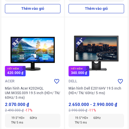
Thêm vào giỏ
Thêm vào giỏ
TIẾT KIỆM
TIẾT KIỆM
420.000 ₫
340.000 ₫
ACER
DELL
Màn hình Acer K202HQL
Màn hình Dell E2016HV 19.5 inch
UM.IW3SS.009 19.5 inch (HD+/ TN/
(HD+/ TN/ 60Hz/ 5 ms)
60Hz/ 5 ms)
2.070.000 ₫
2.650.000
-
2.990.000 ₫
2.490.000 ₫
-17%
2.990.000 ₫
-11%
19.5" HD+
60Hz
19.5" HD+
60Hz
TN/ 5 ms
TN/ 5 ms