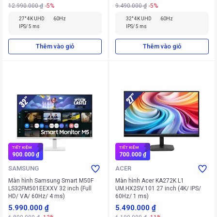
12.990.000 ₫
-5%
9.490.000 ₫
-5%
27" 4K UHD
60Hz
32" 4K UHD
60Hz
IPS/ 5 ms
IPS/ 5 ms
Thêm vào giỏ
Thêm vào giỏ
TIẾT KIỆM
TIẾT KIỆM
900.000 ₫
700.000 ₫
SAMSUNG
ACER
Màn hình Samsung Smart M50F
Màn hình Acer KA272K L1
LS32FM501EEXXV 32 inch (Full
UM.HX2SV.101 27 inch (4K/ IPS/
HD/ VA/ 60Hz/ 4 ms)
60Hz/ 1 ms)
5.990.000 ₫
5.490.000 ₫