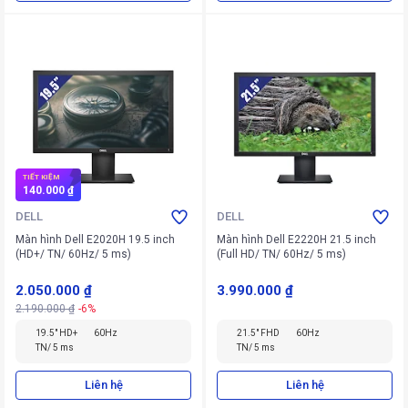
TIẾT KIỆM
140.000 ₫
DELL
DELL
Màn hình Dell E2020H 19.5 inch
Màn hình Dell E2220H 21.5 inch
(HD+/ TN/ 60Hz/ 5 ms)
(Full HD/ TN/ 60Hz/ 5 ms)
2.050.000 ₫
3.990.000 ₫
2.190.000 ₫
-6%
19.5" HD+
60Hz
21.5" FHD
60Hz
TN/ 5 ms
TN/ 5 ms
Liên hệ
Liên hệ