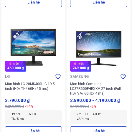
Liên hệ
Liên hệ
TIẾT KIỆM
TIẾT KIỆM
460.000 ₫
249.000 ₫
LG
SAMSUNG
Màn hình LG 20MK400H-B 19.5
Màn hình Samsung
inch (HD/ TN/ 60Hz/ 5 ms)
LC27R500FHEXXV 27 inch (Full
HD/ VA/ 60Hz/ 4 ms)
2.790.000 ₫
2.890.000
-
4.190.000 ₫
3.250.000 ₫
-14%
3.139.000 ₫
-8%
19.5" HD
60Hz
27" FHD
60Hz
TN/ 5 ms
VA/ 4 ms
Liên hệ
Liên hệ