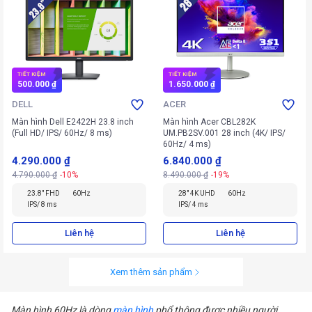
TIẾT KIỆM
TIẾT KIỆM
500.000 ₫
1.650.000 ₫
DELL
ACER
Màn hình Dell E2422H 23.8 inch
Màn hình Acer CBL282K
(Full HD/ IPS/ 60Hz/ 8 ms)
UM.PB2SV.001 28 inch (4K/ IPS/
60Hz/ 4 ms)
4.290.000 ₫
6.840.000 ₫
4.790.000 ₫
-10%
8.490.000 ₫
-19%
23.8" FHD
60Hz
28" 4K UHD
60Hz
IPS/ 8 ms
IPS/ 4 ms
Liên hệ
Liên hệ
Xem thêm sản phẩm
Màn hình 60Hz là dòng
màn hình
phổ thông được nhiều người