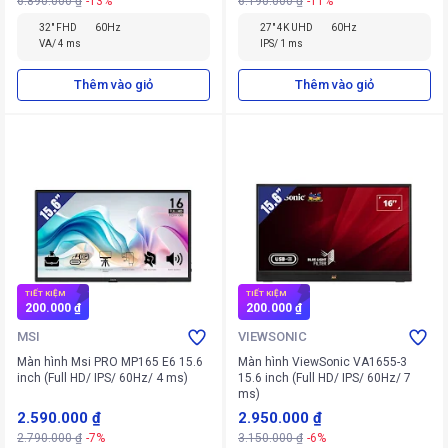
6.890.000 ₫
-13%
6.190.000 ₫
-11%
32" FHD
60Hz
27" 4K UHD
60Hz
VA/ 4 ms
IPS/ 1 ms
Thêm vào giỏ
Thêm vào giỏ
TIẾT KIỆM
TIẾT KIỆM
200.000 ₫
200.000 ₫
MSI
VIEWSONIC
Màn hình Msi PRO MP165 E6 15.6
Màn hình ViewSonic VA1655-3
inch (Full HD/ IPS/ 60Hz/ 4 ms)
15.6 inch (Full HD/ IPS/ 60Hz/ 7
ms)
2.590.000 ₫
2.950.000 ₫
2.790.000 ₫
-7%
3.150.000 ₫
-6%