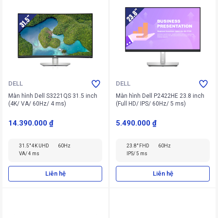
DELL
DELL
Màn hình Dell S3221QS 31.5 inch
Màn hình Dell P2422HE 23.8 inch
(4K/ VA/ 60Hz/ 4 ms)
(Full HD/ IPS/ 60Hz/ 5 ms)
14.390.000 ₫
5.490.000 ₫
31.5" 4K UHD
60Hz
23.8" FHD
60Hz
VA/ 4 ms
IPS/ 5 ms
Liên hệ
Liên hệ