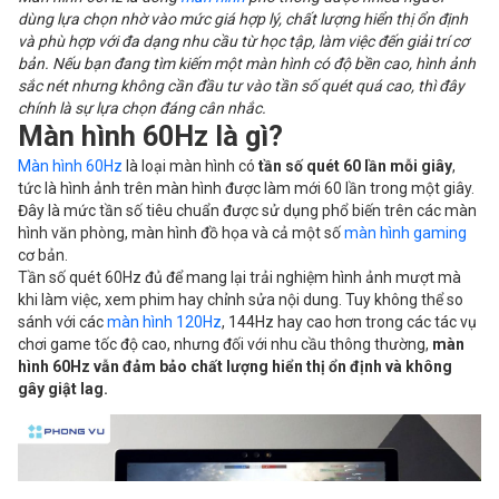
dùng lựa chọn nhờ vào mức giá hợp lý, chất lượng hiển thị ổn định
và phù hợp với đa dạng nhu cầu từ học tập, làm việc đến giải trí cơ
bản. Nếu bạn đang tìm kiếm một màn hình có độ bền cao, hình ảnh
sắc nét nhưng không cần đầu tư vào tần số quét quá cao, thì đây
chính là sự lựa chọn đáng cân nhắc.
Màn hình 60Hz là gì?
Màn hình 60Hz
là loại màn hình có
tần số quét 60 lần mỗi giây
,
tức là hình ảnh trên màn hình được làm mới 60 lần trong một giây.
Đây là mức tần số tiêu chuẩn được sử dụng phổ biến trên các màn
hình văn phòng, màn hình đồ họa và cả một số
màn hình gaming
cơ bản.
Tần số quét 60Hz đủ để mang lại trải nghiệm hình ảnh mượt mà
khi làm việc, xem phim hay chỉnh sửa nội dung. Tuy không thể so
sánh với các
màn hình 120Hz
, 144Hz hay cao hơn trong các tác vụ
chơi game tốc độ cao, nhưng đối với nhu cầu thông thường,
màn
hình 60Hz vẫn đảm bảo chất lượng hiển thị ổn định và không
gây giật lag.