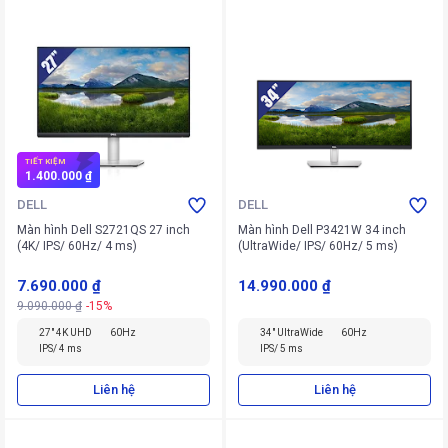
TIẾT KIỆM
1.400.000 ₫
DELL
DELL
Màn hình Dell S2721QS 27 inch
Màn hình Dell P3421W 34 inch
(4K/ IPS/ 60Hz/ 4 ms)
(UltraWide/ IPS/ 60Hz/ 5 ms)
7.690.000 ₫
14.990.000 ₫
9.090.000 ₫
-15%
27" 4K UHD
60Hz
34" UltraWide
60Hz
IPS/ 4 ms
IPS/ 5 ms
Liên hệ
Liên hệ