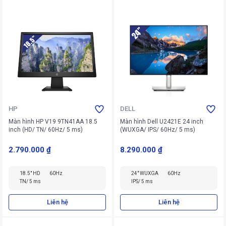
HP
DELL
Màn hình HP V19 9TN41AA 18.5
Màn hình Dell U2421E 24 inch
inch (HD/ TN/ 60Hz/ 5 ms)
(WUXGA/ IPS/ 60Hz/ 5 ms)
2.790.000 ₫
8.290.000 ₫
18.5" HD
60Hz
24" WUXGA
60Hz
TN/ 5 ms
IPS/ 5 ms
Liên hệ
Liên hệ