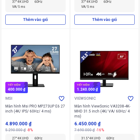
37" 4K UHD
60Hz
37" 4K UHD
60Hz
VA/ 5 ms
VA/ 5 ms
Thêm vào giỏ
Thêm vào giỏ
TIẾT KIỆM
TIẾT KIỆM
400.000 ₫
1.240.000 ₫
MSI
VIEWSONIC
Màn hình Msi PRO MP273UP E6 27
Màn hình ViewSonic VA3208-4K-
inch (4K/ IPS/ 60Hz/ 4 ms)
MHD 31.5 inch (4K/ VA/ 60Hz/ 4
ms)
4.890.000 ₫
6.450.000 ₫
5.290.000 ₫
-8%
7.690.000 ₫
-16%
27" 4K UHD
60Hz
31.5" 4K UHD
60Hz