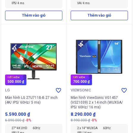
IPS/ 4 ms
VA/ 4 ms
Thêm vào giỏ
Thêm vào giỏ
TIẾT KIỆM
TIẾT KIỆM
500.000 ₫
700.000 ₫
LG
VIEWSONIC
Màn hình LG 27U711B-B 27 inch
Màn hình ViewSonic VG1457
(4K/ IPS/ 60Hz/ 5 ms)
(VS21039) 2 x 14 inch (WUXGA/
IPS/ 60Hz/ 16 ms)
5.590.000 ₫
8.290.000 ₫
6.090.000 ₫
-8%
8.990.000 ₫
-8%
27" 4K UHD
60Hz
2 x 14" WUXGA
60Hz
IPS/ 5 ms
IPS/ 16 ms