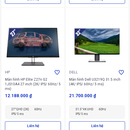
HP
DELL
Màn hình HP Elite Z27n G2
Màn hình Dell U3219Q 31.5 inch
1JS10A4 27 inch (2K/ IPS/ 60Hz/ 5
(4K/ IPS/ 60Hz/ 5 ms)
ms)
12.188.000 ₫
21.700.000 ₫
27" QHD (2K)
60Hz
31.5" 4K UHD
60Hz
IPS/ 5 ms
IPS/ 5 ms
Liên hệ
Liên hệ