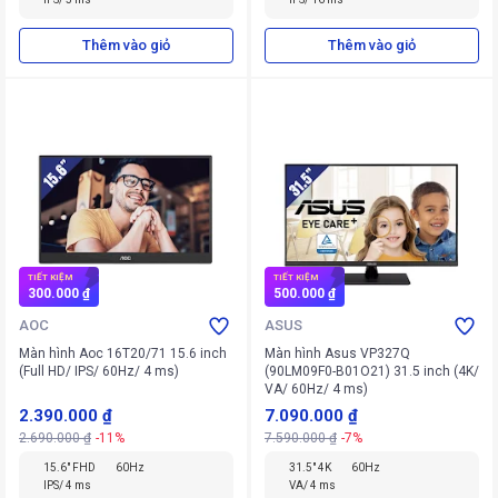
Thêm vào giỏ
Thêm vào giỏ
TIẾT KIỆM
TIẾT KIỆM
300.000 ₫
500.000 ₫
AOC
ASUS
Màn hình Aoc 16T20/71 15.6 inch
Màn hình Asus VP327Q
(Full HD/ IPS/ 60Hz/ 4 ms)
(90LM09F0-B01O21) 31.5 inch (4K/
VA/ 60Hz/ 4 ms)
2.390.000 ₫
7.090.000 ₫
2.690.000 ₫
-11%
7.590.000 ₫
-7%
15.6" FHD
60Hz
31.5" 4K
60Hz
IPS/ 4 ms
VA/ 4 ms