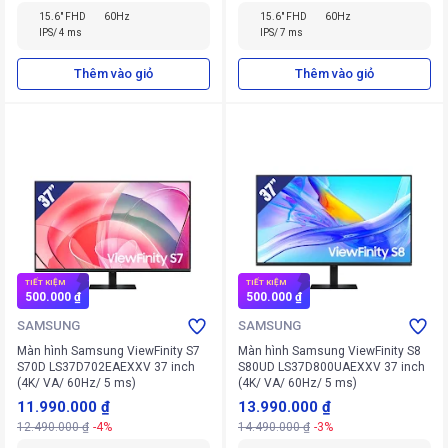
15.6" FHD
60Hz
15.6" FHD
60Hz
IPS/ 4 ms
IPS/ 7 ms
Thêm vào giỏ
Thêm vào giỏ
TIẾT KIỆM
TIẾT KIỆM
500.000 ₫
500.000 ₫
SAMSUNG
SAMSUNG
Màn hình Samsung ViewFinity S7
Màn hình Samsung ViewFinity S8
S70D LS37D702EAEXXV 37 inch
S80UD LS37D800UAEXXV 37 inch
(4K/ VA/ 60Hz/ 5 ms)
(4K/ VA/ 60Hz/ 5 ms)
11.990.000 ₫
13.990.000 ₫
12.490.000 ₫
-4%
14.490.000 ₫
-3%