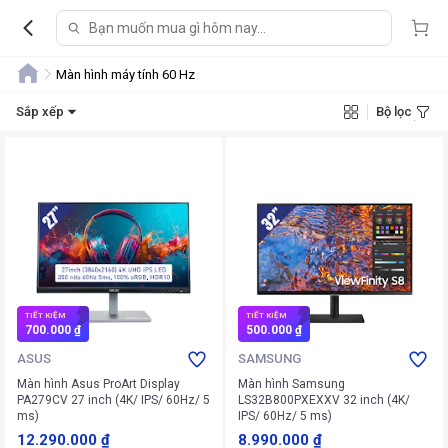
Màn hình máy tính 60 Hz
Sắp xếp
Bộ lọc
TIẾT KIỆM
TIẾT KIỆM
700.000 ₫
500.000 ₫
ASUS
SAMSUNG
Màn hình Asus ProArt Display
Màn hình Samsung
PA279CV 27 inch (4K/ IPS/ 60Hz/ 5
LS32B800PXEXXV 32 inch (4K/
ms)
IPS/ 60Hz/ 5 ms)
12.290.000 ₫
8.990.000 ₫