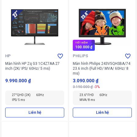
TIẾT KIỆM
100.000 ₫
HP
PHILIPS
Màn hình HP Zq G3 1C4Z7AA 27
Màn hình Philips 243V5QHSBA/74
inch (2K/ IPS/ 60Hz/ 5 ms)
23.6 inch (Full HD/ MVA/ 60Hz/ 8
ms)
9.990.000 ₫
3.090.000 ₫
3.190.000 ₫
-3%
27" QHD (2K)
60Hz
23.6" FHD
60Hz
IPS/ 5 ms
MVA/ 8 ms
Liên hệ
Liên hệ