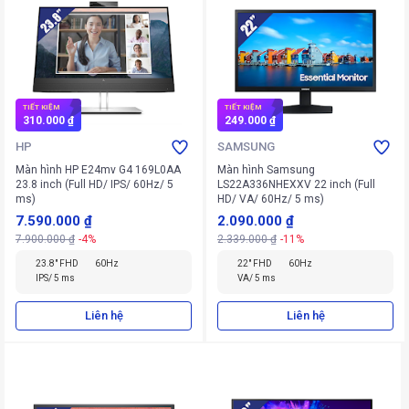
TIẾT KIỆM
TIẾT KIỆM
310.000 ₫
249.000 ₫
HP
SAMSUNG
Màn hình HP E24mv G4 169L0AA
Màn hình Samsung
23.8 inch (Full HD/ IPS/ 60Hz/ 5
LS22A336NHEXXV 22 inch (Full
ms)
HD/ VA/ 60Hz/ 5 ms)
7.590.000 ₫
2.090.000 ₫
7.900.000 ₫
-4%
2.339.000 ₫
-11%
23.8" FHD
60Hz
22" FHD
60Hz
IPS/ 5 ms
VA/ 5 ms
Liên hệ
Liên hệ