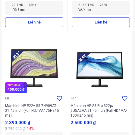
22" FHD
75Hz
21.45" FHD
75Hz
IPS/ 5 ms
VA/ 4 ms
Liên hệ
Liên hệ
TIẾT KIỆM
400.000 ₫
HP
HP
Màn hình HP P22v G5 7N909AT
Màn hình HP S3 Pro 322pv
21.45 inch (Full HD/ VA/ 75Hz/ 5
9U5A2AA 21.45 inch (Full HD/ VA/
ms)
100Hz/ 5 ms)
2.390.000 ₫
2.500.000 ₫
2.790.000 ₫
-14%