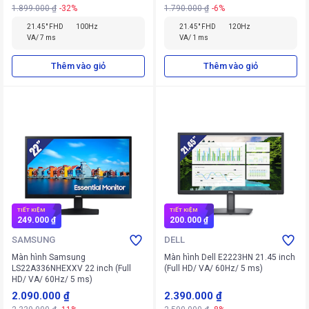
1.899.000 ₫
-32%
1.790.000 ₫
-6%
21.45" FHD
100Hz
21.45" FHD
120Hz
VA/ 7 ms
VA/ 1 ms
Thêm vào giỏ
Thêm vào giỏ
TIẾT KIỆM
TIẾT KIỆM
249.000 ₫
200.000 ₫
SAMSUNG
DELL
Màn hình Samsung
Màn hình Dell E2223HN 21.45 inch
LS22A336NHEXXV 22 inch (Full
(Full HD/ VA/ 60Hz/ 5 ms)
HD/ VA/ 60Hz/ 5 ms)
2.090.000 ₫
2.390.000 ₫