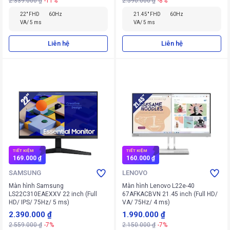
2.339.000 ₫
-11%
2.590.000 ₫
-8%
22" FHD
60Hz
21.45" FHD
60Hz
VA/ 5 ms
VA/ 5 ms
Liên hệ
Liên hệ
TIẾT KIỆM
TIẾT KIỆM
169.000 ₫
160.000 ₫
SAMSUNG
LENOVO
Màn hình Samsung
Màn hình Lenovo L22e-40
LS22C310EAEXXV 22 inch (Full
67AFKACBVN 21.45 inch (Full HD/
HD/ IPS/ 75Hz/ 5 ms)
VA/ 75Hz/ 4 ms)
2.390.000 ₫
1.990.000 ₫
2.559.000 ₫
-7%
2.150.000 ₫
-7%