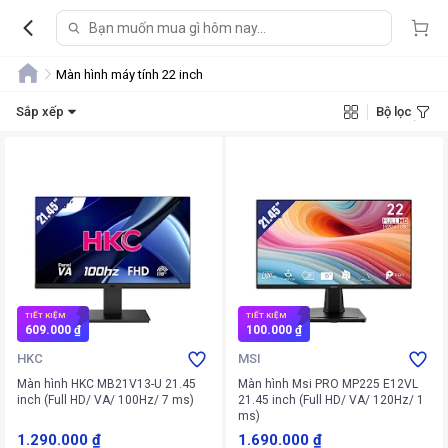
Màn hình máy tính 22 inch
Sắp xếp
Bộ lọc
TIẾT KIỆM
TIẾT KIỆM
609.000 ₫
100.000 ₫
HKC
MSI
Màn hình HKC MB21V13-U 21.45
Màn hình Msi PRO MP225 E12VL
inch (Full HD/ VA/ 100Hz/ 7 ms)
21.45 inch (Full HD/ VA/ 120Hz/ 1
ms)
1.290.000 ₫
1.690.000 ₫