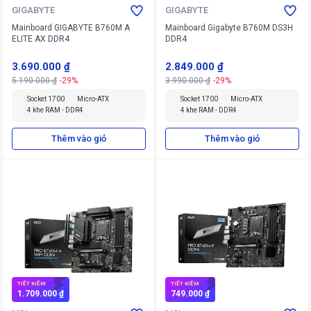
GIGABYTE
GIGABYTE
Mainboard GIGABYTE B760M A
Mainboard Gigabyte B760M DS3H
ELITE AX DDR4
DDR4
3.690.000 ₫
2.849.000 ₫
5.190.000 ₫
-29%
3.990.000 ₫
-29%
Socket 1700
Micro-ATX
Socket 1700
Micro-ATX
4 khe RAM - DDR4
4 khe RAM - DDR4
Thêm vào giỏ
Thêm vào giỏ
TIẾT KIỆM
TIẾT KIỆM
1.709.000 ₫
749.000 ₫