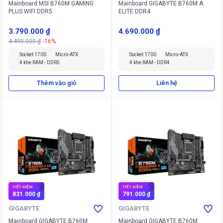
Mainboard MSI B760M GAMING
Mainboard GIGABYTE B760M A
PLUS WIFI DDR5
ELITE DDR4
3.790.000 ₫
4.690.000 ₫
4.490.000 ₫
-16%
Socket 1700
Micro-ATX
Socket 1700
Micro-ATX
4 khe RAM - DDR5
4 khe RAM - DDR4
Thêm vào giỏ
Liên hệ
TIẾT KIỆM
TIẾT KIỆM
831.000 ₫
791.000 ₫
GIGABYTE
GIGABYTE
Mainboard GIGABYTE B760M
Mainboard GIGABYTE B760M