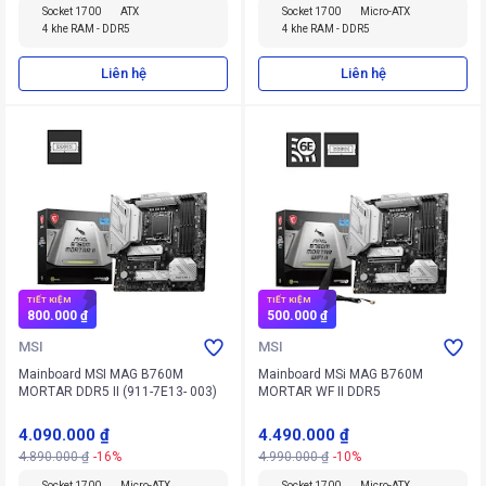
Socket 1700
ATX
Socket 1700
Micro-ATX
4 khe RAM - DDR5
4 khe RAM - DDR5
Liên hệ
Liên hệ
TIẾT KIỆM
TIẾT KIỆM
800.000 ₫
500.000 ₫
MSI
MSI
Mainboard MSI MAG B760M
Mainboard MSi MAG B760M
MORTAR DDR5 II (911-7E13- 003)
MORTAR WF II DDR5
4.090.000 ₫
4.490.000 ₫
4.890.000 ₫
-16%
4.990.000 ₫
-10%
Socket 1700
Micro-ATX
Socket 1700
Micro-ATX