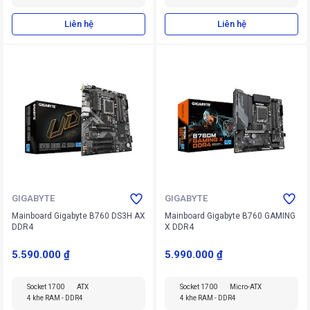
Liên hệ
Liên hệ
GIGABYTE
GIGABYTE
Mainboard Gigabyte B760 DS3H AX
Mainboard Gigabyte B760 GAMING
DDR4
X DDR4
5.590.000 ₫
5.990.000 ₫
Socket 1700
ATX
Socket 1700
Micro-ATX
4 khe RAM - DDR4
4 khe RAM - DDR4