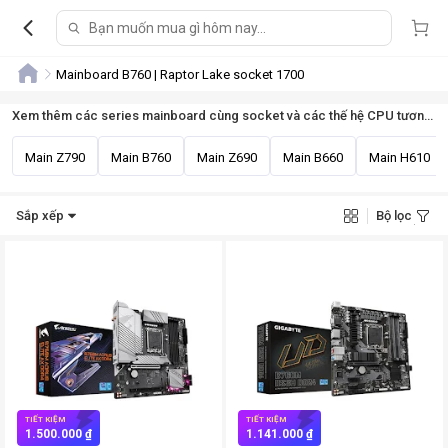
Mainboard B760 | Raptor Lake socket 1700
Xem thêm các series mainboard cùng socket và các thế hệ CPU tương thích
Main Z790
Main B760
Main Z690
Main B660
Main H610
Sắp xếp
Bộ lọc
TIẾT KIỆM
TIẾT KIỆM
1.500.000 ₫
1.141.000 ₫