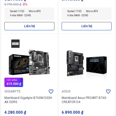
5.790.000 ₫
-8%
Socket 1700
Micro-ATX
Socket 1700
Micro-ATX
4 khe RAM - DDR5
4 khe RAM - DDR5
Liên hệ
Liên hệ
TIẾT KIỆM
419.000 ₫
GIGABYTE
ASUS
Mainboard Gigabyte B760M DS3H
Mainboard Asus PROART B760-
AX DDR5
CREATOR D4
4.280.000 ₫
6.890.000 ₫