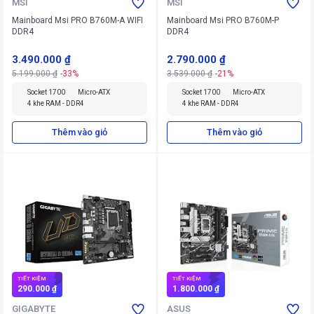
MSI
MSI
Mainboard Msi PRO B760M-A WIFI
Mainboard Msi PRO B760M-P
DDR4
DDR4
3.490.000 ₫
2.790.000 ₫
5.199.000 ₫
-33%
3.539.000 ₫
-21%
Socket 1700
Micro-ATX
Socket 1700
Micro-ATX
4 khe RAM - DDR4
4 khe RAM - DDR4
Thêm vào giỏ
Thêm vào giỏ
TIẾT KIỆM
TIẾT KIỆM
290.000 ₫
1.800.000 ₫
GIGABYTE
ASUS