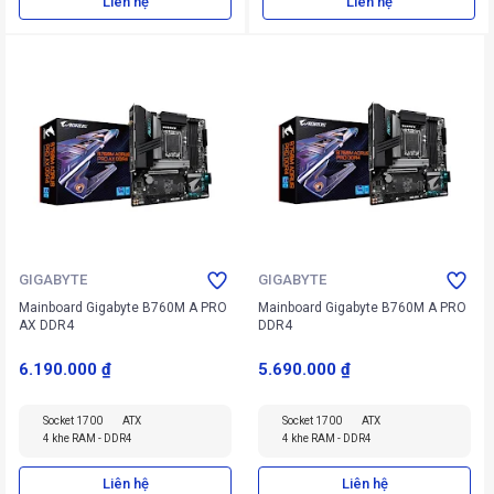
Liên hệ
Liên hệ
GIGABYTE
GIGABYTE
Mainboard Gigabyte B760M A PRO
Mainboard Gigabyte B760M A PRO
AX DDR4
DDR4
6.190.000 ₫
5.690.000 ₫
Socket 1700
ATX
Socket 1700
ATX
4 khe RAM - DDR4
4 khe RAM - DDR4
Liên hệ
Liên hệ