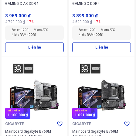
GAMING X AX DDR4
GAMING X DDR4
3.959.000 ₫
3.899.000 ₫
4.790.000 ₫
-17%
4.690.000 ₫
-17%
Socket 1700
Micro-ATX
Socket 1700
Micro-ATX
4 khe RAM - DDR4
4 khe RAM - DDR4
Liên hệ
Liên hệ
TIẾT KIỆM
TIẾT KIỆM
1.100.000 ₫
1.021.000 ₫
GIGABYTE
GIGABYTE
Mainboard Gigabyte B760M
Mainboard Gigabyte B760M