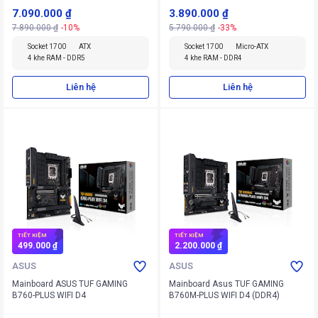
7.090.000 ₫
3.890.000 ₫
7.890.000 ₫
-10%
5.790.000 ₫
-33%
Socket 1700
ATX
Socket 1700
Micro-ATX
4 khe RAM - DDR5
4 khe RAM - DDR4
Liên hệ
Liên hệ
TIẾT KIỆM
TIẾT KIỆM
499.000 ₫
2.200.000 ₫
ASUS
ASUS
Mainboard ASUS TUF GAMING
Mainboard Asus TUF GAMING
B760-PLUS WIFI D4
B760M-PLUS WIFI D4 (DDR4)