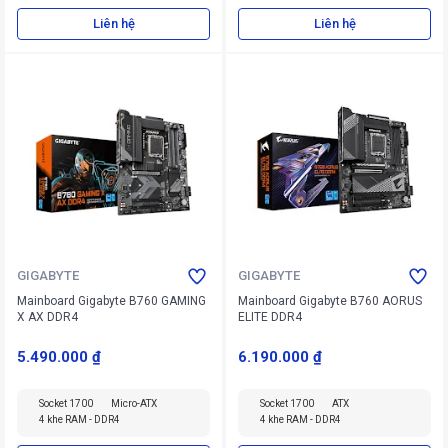
Liên hệ
Liên hệ
GIGABYTE
GIGABYTE
Mainboard Gigabyte B760 GAMING
Mainboard Gigabyte B760 AORUS
X AX DDR4
ELITE DDR4
5.490.000 ₫
6.190.000 ₫
Socket 1700
Micro-ATX
Socket 1700
ATX
4 khe RAM - DDR4
4 khe RAM - DDR4