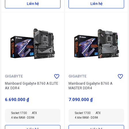
Liên hệ
Liên hệ
GIGABYTE
GIGABYTE
Mainboard Gigabyte B760 A ELITE
Mainboard Gigabyte B760 A
AX DDR4
MASTER DDR4
6.690.000 ₫
7.090.000 ₫
Socket 1700
ATX
Socket 1700
ATX
4 khe RAM - DDR4
4 khe RAM - DDR4