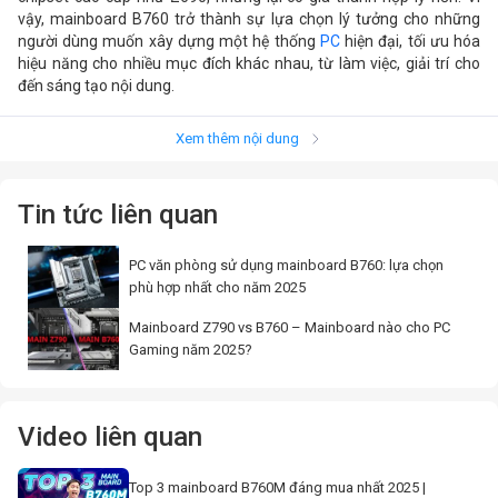
vậy, mainboard B760 trở thành sự lựa chọn lý tưởng cho những
người dùng muốn xây dựng một hệ thống
PC
hiện đại, tối ưu hóa
hiệu năng cho nhiều mục đích khác nhau, từ làm việc, giải trí cho
đến sáng tạo nội dung.
Xem thêm nội dung
Tin tức liên quan
PC văn phòng sử dụng mainboard B760: lựa chọn
phù hợp nhất cho năm 2025
Mainboard Z790 vs B760 – Mainboard nào cho PC
Gaming năm 2025?
Mainboard B760 mang lại hiệu năng vượt trội và khả năng xử lý đa nhiệm mạnh mẽ
II. Các tính năng nổi bật của
Video liên quan
mainboard B760 - Chipset 1700
Top 3 mainboard B760M đáng mua nhất 2025 |