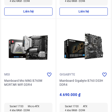
4 khe RAM - DDR4
4 khe RAM - DDR4
Liên hệ
Liên hệ
MSI
GIGABYTE
Mainboard Msi MAG B760M
Mainboard Gigabyte B760 DS3H
MORTAR WIFI DDR4
DDR4
4.690.000 ₫
Socket 1700
Micro-ATX
Socket 1700
ATX
4 khe RAM - DDR4
4 khe RAM - DDR4