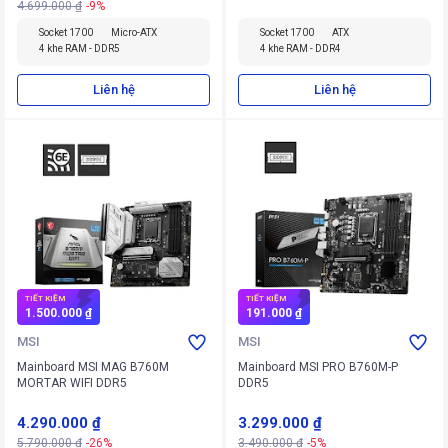
4.699.000 ₫
-9%
Socket 1700
Micro-ATX
Socket 1700
ATX
4 khe RAM - DDR5
4 khe RAM - DDR4
Liên hệ
Liên hệ
TIẾT KIỆM
TIẾT KIỆM
1.500.000 ₫
191.000 ₫
MSI
MSI
Mainboard MSI MAG B760M
Mainboard MSI PRO B760M-P
MORTAR WIFI DDR5
DDR5
4.290.000 ₫
3.299.000 ₫
5.790.000 ₫
-26%
3.490.000 ₫
-5%