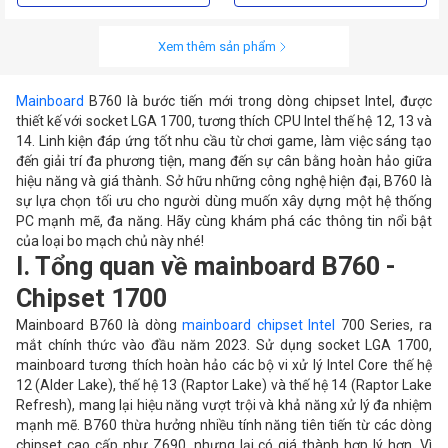
Xem thêm sản phẩm
Mainboard
B760 là bước tiến mới trong dòng chipset Intel, được
thiết kế với socket LGA 1700, tương thích CPU Intel thế hệ 12, 13 và
14. Linh kiện đáp ứng tốt nhu cầu từ chơi game, làm việc sáng tạo
đến giải trí đa phương tiện, mang đến sự cân bằng hoàn hảo giữa
hiệu năng và giá thành. Sở hữu những công nghệ hiện đại, B760 là
sự lựa chọn tối ưu cho người dùng muốn xây dựng một hệ thống
PC mạnh mẽ, đa năng. Hãy cùng khám phá các thông tin nổi bật
của loại bo mạch chủ này nhé!
I. Tổng quan về mainboard B760 -
Chipset 1700
Mainboard B760 là dòng
mainboard chipset Intel
700 Series, ra
mắt chính thức vào đầu năm 2023. Sử dụng socket LGA 1700,
mainboard tương thích hoàn hảo các bộ vi xử lý Intel Core thế hệ
12 (Alder Lake), thế hệ 13 (Raptor Lake) và thế hệ 14 (Raptor Lake
Refresh), mang lại hiệu năng vượt trội và khả năng xử lý đa nhiệm
mạnh mẽ. B760 thừa hưởng nhiều tính năng tiên tiến từ các dòng
chipset cao cấp như Z690, nhưng lại có giá thành hợp lý hơn. Vì