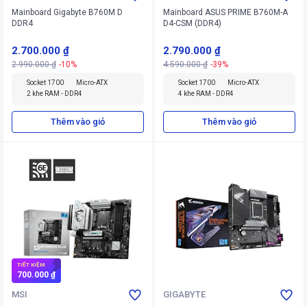
Mainboard Gigabyte B760M D
Mainboard ASUS PRIME B760M-A
DDR4
D4-CSM (DDR4)
2.700.000 ₫
2.790.000 ₫
2.990.000 ₫
-10%
4.590.000 ₫
-39%
Socket 1700
Micro-ATX
Socket 1700
Micro-ATX
2 khe RAM - DDR4
4 khe RAM - DDR4
Thêm vào giỏ
Thêm vào giỏ
TIẾT KIỆM
700.000 ₫
MSI
GIGABYTE