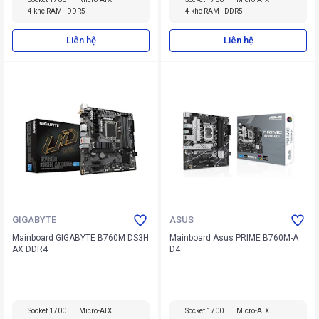
4 khe RAM - DDR5
4 khe RAM - DDR5
Liên hệ
Liên hệ
GIGABYTE
ASUS
Mainboard GIGABYTE B760M DS3H
Mainboard Asus PRIME B760M-A
AX DDR4
D4
Socket 1700
Micro-ATX
Socket 1700
Micro-ATX