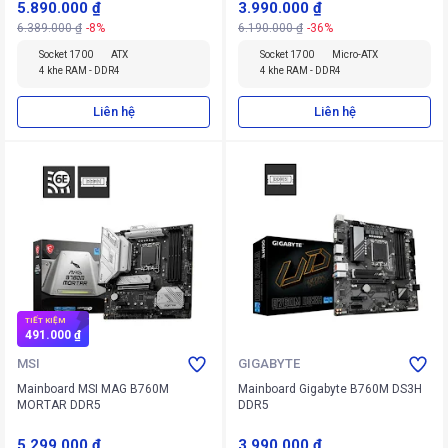
5.890.000 ₫
3.990.000 ₫
6.389.000 ₫
-8%
6.190.000 ₫
-36%
Socket 1700
ATX
Socket 1700
Micro-ATX
4 khe RAM - DDR4
4 khe RAM - DDR4
Liên hệ
Liên hệ
TIẾT KIỆM
491.000 ₫
MSI
GIGABYTE
Mainboard MSI MAG B760M
Mainboard Gigabyte B760M DS3H
MORTAR DDR5
DDR5
5.299.000 ₫
3.990.000 ₫