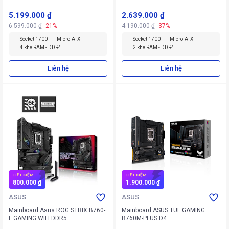
5.199.000 ₫
2.639.000 ₫
6.599.000 ₫
-21%
4.190.000 ₫
-37%
Socket 1700
Micro-ATX
Socket 1700
Micro-ATX
4 khe RAM - DDR4
2 khe RAM - DDR4
Liên hệ
Liên hệ
TIẾT KIỆM
TIẾT KIỆM
800.000 ₫
1.900.000 ₫
ASUS
ASUS
Mainboard Asus ROG STRIX B760-
Mainboard ASUS TUF GAMING
F GAMING WIFI DDR5
B760M-PLUS D4