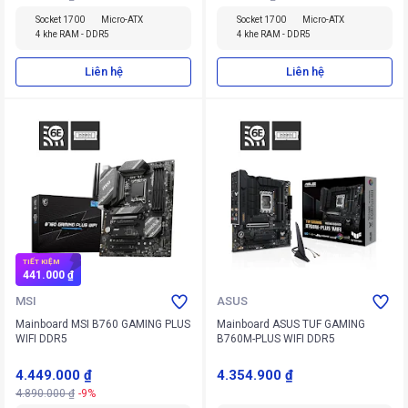
Socket 1700
Micro-ATX
Socket 1700
Micro-ATX
4 khe RAM - DDR5
4 khe RAM - DDR5
Liên hệ
Liên hệ
TIẾT KIỆM
441.000 ₫
MSI
ASUS
Mainboard MSI B760 GAMING PLUS
Mainboard ASUS TUF GAMING
WIFI DDR5
B760M-PLUS WIFI DDR5
4.449.000 ₫
4.354.900 ₫
4.890.000 ₫
-9%