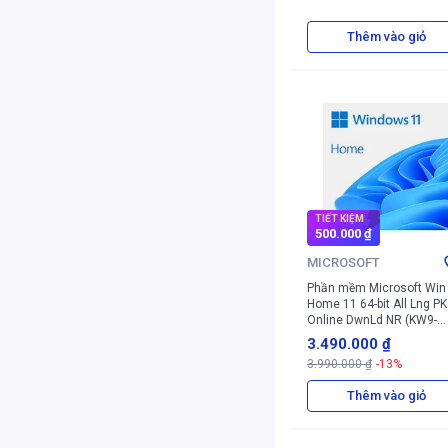
Thêm vào giỏ
TIẾT KIỆM
500.000 ₫
MICROSOFT
Phần mềm Microsoft Win
Home 11 64-bit All Lng PK
Online DwnLd NR (KW9-
00664)
3.490.000 ₫
3.990.000 ₫
-13%
Thêm vào giỏ