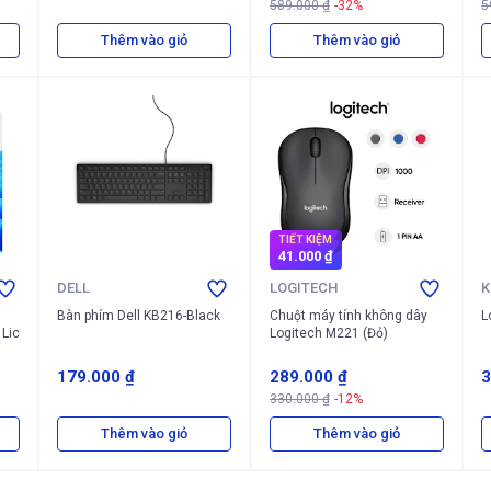
589.000 ₫
-32%
5
Thêm vào giỏ
Thêm vào giỏ
TIẾT KIỆM
41.000 ₫
DELL
LOGITECH
K
Bàn phím Dell KB216-Black
Chuột máy tính không dây
L
 Lic
Logitech M221 (Đỏ)
179.000 ₫
289.000 ₫
3
330.000 ₫
-12%
Thêm vào giỏ
Thêm vào giỏ