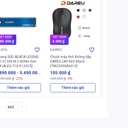
IẾT KIỆM
TIẾT KIỆM
00.000 ₫
4.000 ₫
DATA
DAREU
cứng SSD ADATA LEGEND
Chuột máy tính không dây
0 512Gb M.2 NVMe Gen
DAREU LM106G Black
4 (ALEG-710-512GCS)
(TM233G08601G)
anh)
890.000
-
5.490.00
105.000 ₫
690.000 ₫
-22%
109.000 ₫
-4%
₫
Thêm vào giỏ
Thêm vào giỏ
662