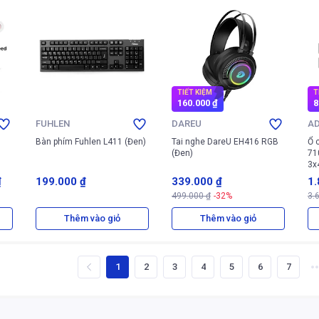
TIẾT KIỆM
T
160.000 ₫
8
FUHLEN
DAREU
A
Bàn phím Fuhlen L411 (Đen)
Tai nghe DareU EH416 RGB
Ổ 
(Đen)
71
3x
(X
₫
199.000 ₫
339.000 ₫
1.
499.000 ₫
-32%
3.
0 
Thêm vào giỏ
Thêm vào giỏ
1
2
3
4
5
6
7