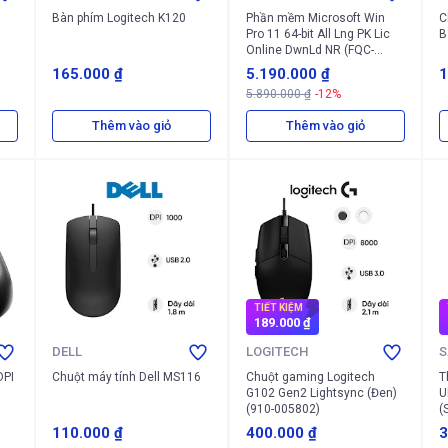
Bàn phím Logitech K120
Phần mềm Microsoft Win
C
Pro 11 64-bit All Lng PK Lic
B
Online DwnLd NR (FQC-
10572)
165.000 ₫
5.190.000 ₫
1
5.890.000 ₫
-12%
Thêm vào giỏ
Thêm vào giỏ
TIẾT KIỆM
189.000 ₫
DELL
LOGITECH
S
DPI
Chuột máy tính Dell MS116
Chuột gaming Logitech
T
G102 Gen2 Lightsync (Đen)
U
(910-005802)
(
110.000 ₫
400.000 ₫
3