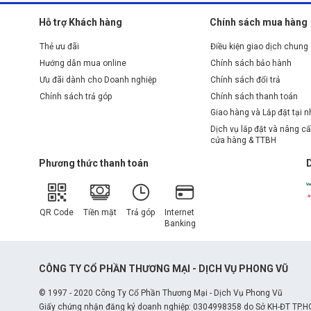
Hỗ trợ Khách hàng
Chính sách mua hàng
Thẻ ưu đãi
Điều kiện giao dịch chung
Hướng dẫn mua online
Chính sách bảo hành
Ưu đãi dành cho Doanh nghiệp
Chính sách đổi trả
Chính sách trả góp
Chính sách thanh toán
Giao hàng và Lắp đặt tại 
Dịch vụ lắp đặt và nâng cấ
cửa hàng & TTBH
Phương thức thanh toán
QR Code
Tiền mặt
Trả góp
Internet
Banking
CÔNG TY CỔ PHẦN THƯƠNG MẠI - DỊCH VỤ PHONG VŨ
© 1997 - 2020 Công Ty Cổ Phần Thương Mại - Dịch Vụ Phong Vũ
Giấy chứng nhận đăng ký doanh nghiệp: 0304998358 do Sở KH-ĐT TP.H