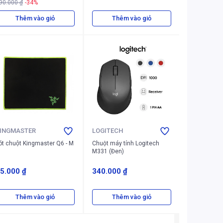
90.000 ₫
-34%
Thêm vào giỏ
Thêm vào giỏ
INGMASTER
LOGITECH
ót chuột Kingmaster Q6 - M
Chuột máy tính Logitech
M331 (Đen)
5.000 ₫
340.000 ₫
Thêm vào giỏ
Thêm vào giỏ