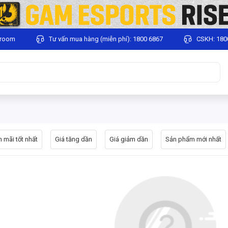
wroom
Tư vấn mua hàng (miễn phí): 1800 6867
CSKH: 180
 mãi tốt nhất
Giá tăng dần
Giá giảm dần
Sản phẩm mới nhất