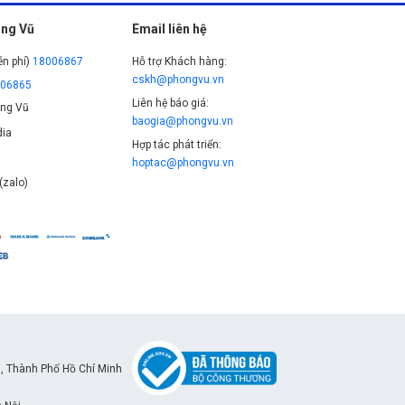
ng Vũ
Email liên hệ
ễn phí)
18006867
Hỗ trợ Khách hàng:
cskh@phongvu.vn
006865
Liên hệ báo giá:
ng Vũ
baogia@phongvu.vn
ia
Hợp tác phát triển:
hoptac@phongvu.vn
(zalo)
, Thành Phố Hồ Chí Minh