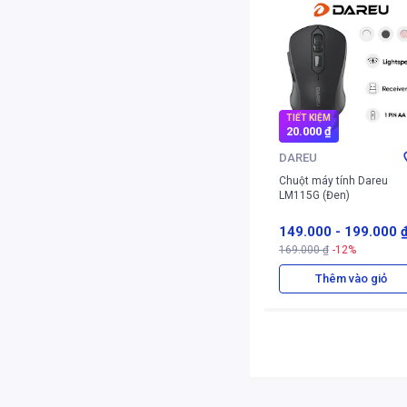
TIẾT KIỆM
20.000 ₫
DAREU
Chuột máy tính Dareu
LM115G (Đen)
149.000
-
199.000 
169.000 ₫
-12%
Thêm vào giỏ