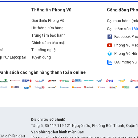
Thông tin Phong Vũ
Cộng đồng Pho
Giới thiệu Phong Vũ
Gọi mua hàng (mi
Hệ thống cửa hàng
Gọi chăm sóc
18
Trung tâm bảo hành
Facebook Pho
Chính sách bảo mật
Phong Vũ Med
nhà
Tin công nghệ
Phong Vũ Hội
p PC/ Laptop tại
Tuyển dụng
OA Phong Vũ 
Danh sách các ngân hàng thanh toán online
:
Địa chỉ trụ sở chính
Tầng 5, Số 117-119-121 Nguyễn Du, Phường Bến Thành, Quận 1
:
Văn phòng điều hành miền Bắc
CM cấp lần đầu