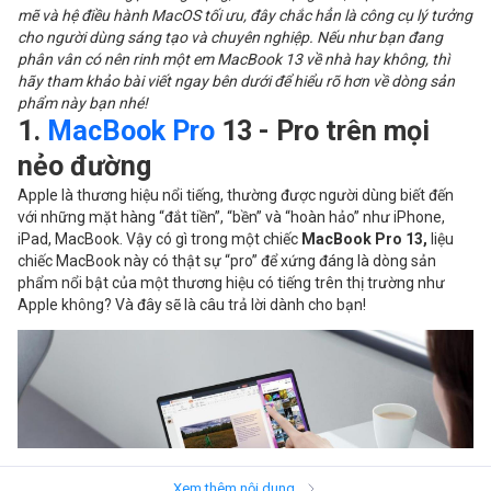
mẽ và hệ điều hành MacOS tối ưu, đây chắc hẳn là công cụ lý tưởng
cho người dùng sáng tạo và chuyên nghiệp. Nếu như bạn đang
phân vân có nên rinh một em MacBook 13 về nhà hay không, thì
hãy tham khảo bài viết ngay bên dưới để hiểu rõ hơn về dòng sản
phẩm này bạn nhé!
1.
MacBook Pro
13 - Pro trên mọi
nẻo đường
Apple là thương hiệu nổi tiếng, thường được người dùng biết đến
với những mặt hàng “đắt tiền”, “bền” và “hoàn hảo” như iPhone,
iPad, MacBook. Vậy có gì trong một chiếc
MacBook Pro 13,
liệu
chiếc MacBook này có thật sự “pro” để xứng đáng là dòng sản
phẩm nổi bật của một thương hiệu có tiếng trên thị trường như
Apple không? Và đây sẽ là câu trả lời dành cho bạn!
Xem thêm nội dung