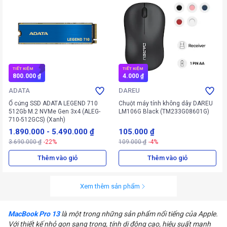
TIẾT KIỆM
TIẾT KIỆM
800.000 ₫
4.000 ₫
ADATA
DAREU
Ổ cứng SSD ADATA LEGEND 710
Chuột máy tính không dây DAREU
512Gb M.2 NVMe Gen 3x4 (ALEG-
LM106G Black (TM233G08601G)
710-512GCS) (Xanh)
1.890.000
-
5.490.000 ₫
105.000 ₫
3.690.000 ₫
-22%
109.000 ₫
-4%
Thêm vào giỏ
Thêm vào giỏ
Xem thêm sản phẩm
MacBook Pro 13
là một trong những sản phẩm nổi tiếng của Apple.
Với thiết kế nhỏ gọn sang trọng, tính di động cao, hiệu suất mạnh