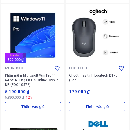
TIẾT KIỆM
700.000 ₫
MICROSOFT
LOGITECH
Phần mềm Microsoft Win Pro 11
Chuột máy tính Logitech B175
64-bit All Lng PK Lic Online DwnLd
(Đen)
NR (FQC-10572)
5.190.000 ₫
179.000 ₫
5.890.000 ₫
-12%
Thêm vào giỏ
Thêm vào giỏ