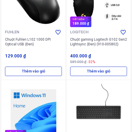
TIẾT KIỆM
189.000 ₫
FUHLEN
LOGITECH
Chuột Fuhlen L102 1000 DPI
Chuột gaming Logitech G102 Gen2
Optical USB (Đen)
Lightsync (Đen) (910-005802)
129.000 ₫
400.000 ₫
589.000 ₫
-32%
Thêm vào giỏ
Thêm vào giỏ