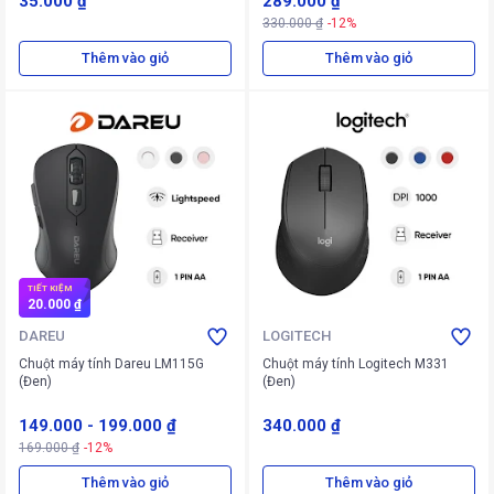
35.000 ₫
289.000 ₫
330.000 ₫
-12%
Thêm vào giỏ
Thêm vào giỏ
TIẾT KIỆM
20.000 ₫
DAREU
LOGITECH
Chuột máy tính Dareu LM115G
Chuột máy tính Logitech M331
(Đen)
(Đen)
149.000
-
199.000 ₫
340.000 ₫
169.000 ₫
-12%
Thêm vào giỏ
Thêm vào giỏ