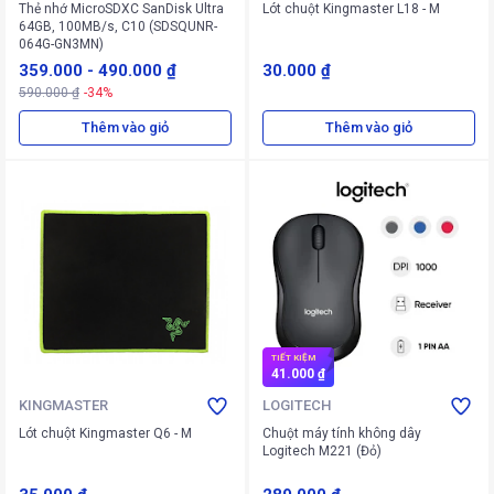
Thẻ nhớ MicroSDXC SanDisk Ultra
Lót chuột Kingmaster L18 - M
64GB, 100MB/s, C10 (SDSQUNR-
064G-GN3MN)
359.000
-
490.000 ₫
30.000 ₫
590.000 ₫
-34%
Thêm vào giỏ
Thêm vào giỏ
TIẾT KIỆM
41.000 ₫
KINGMASTER
LOGITECH
Lót chuột Kingmaster Q6 - M
Chuột máy tính không dây
Logitech M221 (Đỏ)