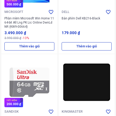
TIẾT KIỆM
500.000 ₫
MICROSOFT
DELL
Phần mềm Microsoft Win Home 11
Bàn phím Dell KB216-Black
64-bit All Lng PK Lic Online DwnLd
NR (KW9-00664)
3.490.000 ₫
179.000 ₫
3.990.000 ₫
-13%
Thêm vào giỏ
Thêm vào giỏ
TIẾT KIỆM
200.000 ₫
SANDISK
KINGMASTER