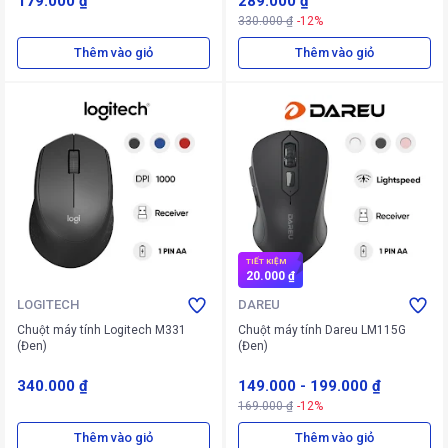
179.000 ₫
289.000 ₫
330.000 ₫
-12%
Thêm vào giỏ
Thêm vào giỏ
TIẾT KIỆM
20.000 ₫
LOGITECH
DAREU
Chuột máy tính Logitech M331
Chuột máy tính Dareu LM115G
(Đen)
(Đen)
340.000 ₫
149.000
-
199.000 ₫
169.000 ₫
-12%
Thêm vào giỏ
Thêm vào giỏ