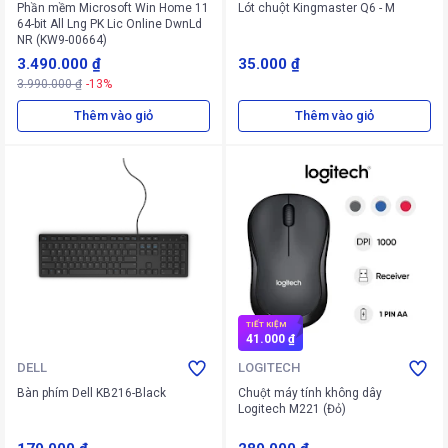
Phần mềm Microsoft Win Home 11
Lót chuột Kingmaster Q6 - M
64-bit All Lng PK Lic Online DwnLd
NR (KW9-00664)
3.490.000 ₫
35.000 ₫
3.990.000 ₫
-13%
Thêm vào giỏ
Thêm vào giỏ
TIẾT KIỆM
41.000 ₫
DELL
LOGITECH
Bàn phím Dell KB216-Black
Chuột máy tính không dây
Logitech M221 (Đỏ)