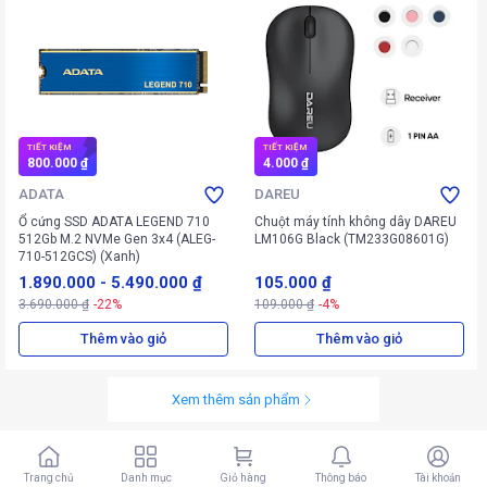
TIẾT KIỆM
TIẾT KIỆM
800.000 ₫
4.000 ₫
ADATA
DAREU
Ổ cứng SSD ADATA LEGEND 710
Chuột máy tính không dây DAREU
512Gb M.2 NVMe Gen 3x4 (ALEG-
LM106G Black (TM233G08601G)
710-512GCS) (Xanh)
1.890.000
-
5.490.000 ₫
105.000 ₫
3.690.000 ₫
-22%
109.000 ₫
-4%
Thêm vào giỏ
Thêm vào giỏ
Xem thêm sản phẩm
Trang chủ
Danh mục
Giỏ hàng
Thông báo
Tài khoản