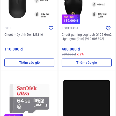
TIẾT KIỆM
189.000 ₫
DELL
LOGITECH
Chuột máy tính Dell MS116
Chuột gaming Logitech G102 Gen2
Lightsync (Đen) (910-005802)
110.000 ₫
400.000 ₫
589.000 ₫
-32%
Thêm vào giỏ
Thêm vào giỏ