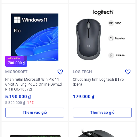
TIẾT KIỆM
700.000 ₫
MICROSOFT
LOGITECH
Phần mềm Microsoft Win Pro 11
Chuột máy tính Logitech B175
64-bit All Lng PK Lic Online DwnLd
(Đen)
NR (FQC-10572)
5.190.000 ₫
179.000 ₫
5.890.000 ₫
-12%
Thêm vào giỏ
Thêm vào giỏ