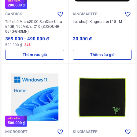
TIẾT KIỆM
200.000 ₫
SANDISK
KINGMASTER
Thẻ nhớ MicroSDXC SanDisk Ultra
Lót chuột Kingmaster L18 - M
64GB, 100MB/s, C10 (SDSQUNR-
064G-GN3MN)
359.000
-
490.000 ₫
30.000 ₫
590.000 ₫
-34%
Thêm vào giỏ
Thêm vào giỏ
TIẾT KIỆM
500.000 ₫
MICROSOFT
KINGMASTER