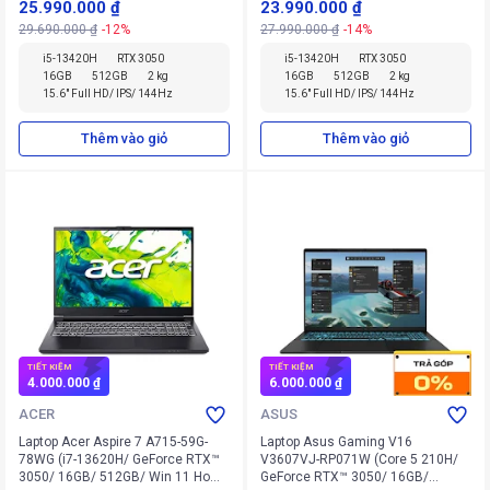
25.990.000 ₫
23.990.000 ₫
29.690.000 ₫
-12%
27.990.000 ₫
-14%
i5-13420H
RTX 3050
i5-13420H
RTX 3050
16GB
512GB
2 kg
16GB
512GB
2 kg
15.6" Full HD/ IPS/ 144Hz
15.6" Full HD/ IPS/ 144Hz
Thêm vào giỏ
Thêm vào giỏ
TIẾT KIỆM
TIẾT KIỆM
4.000.000 ₫
6.000.000 ₫
ACER
ASUS
Laptop Acer Aspire 7 A715-59G-
Laptop Asus Gaming V16
78WG (i7-13620H/ GeForce RTX™
V3607VJ-RP071W (Core 5 210H/
3050/ 16GB/ 512GB/ Win 11 Home
GeForce RTX™ 3050/ 16GB/