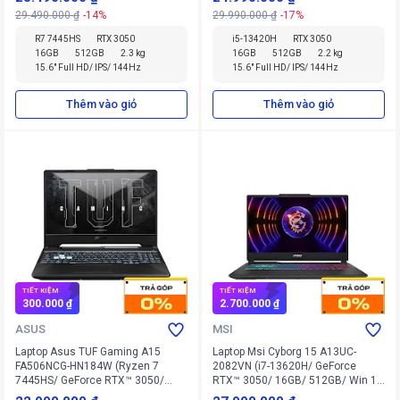
29.490.000 ₫
-14%
29.990.000 ₫
-17%
R7 7445HS
RTX 3050
i5-13420H
RTX 3050
16GB
512GB
2.3 kg
16GB
512GB
2.2 kg
15.6" Full HD/ IPS/ 144Hz
15.6" Full HD/ IPS/ 144Hz
Thêm vào giỏ
Thêm vào giỏ
TIẾT KIỆM
TIẾT KIỆM
300.000 ₫
2.700.000 ₫
ASUS
MSI
Laptop Asus TUF Gaming A15
Laptop Msi Cyborg 15 A13UC-
FA506NCG-HN184W (Ryzen 7
2082VN (i7-13620H/ GeForce
7445HS/ GeForce RTX™ 3050/
RTX™ 3050/ 16GB/ 512GB/ Win 11
16GB/ 512GB/ Win 11 Home)
Home SEA)