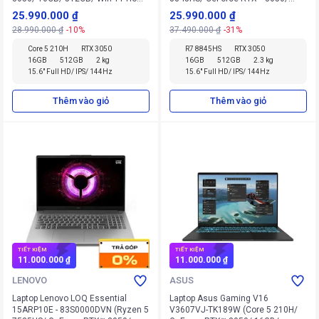
SL)
16GB/ 512GB/ Win 11 Home)
25.990.000 ₫
25.990.000 ₫
28.990.000 ₫
-10%
37.490.000 ₫
-31%
Core 5 210H
RTX 3050
R7 8845HS
RTX 3050
16GB
512GB
2 kg
16GB
512GB
2.3 kg
15.6" Full HD/ IPS/ 144Hz
15.6" Full HD/ IPS/ 144Hz
Thêm vào giỏ
Thêm vào giỏ
TIẾT KIỆM
TIẾT KIỆM
11.000.000 ₫
11.000.000 ₫
LENOVO
ASUS
Laptop Lenovo LOQ Essential
Laptop Asus Gaming V16
15ARP10E - 83S0000DVN (Ryzen 5
V3607VJ-TK189W (Core 5 210H/