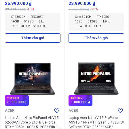
SL)
512GB/ Win 11 Home)
25.990.000 ₫
23.990.000 ₫
29.990.000 ₫
-13%
29.990.000 ₫
-20%
i7-13620H
RTX 3050
Core 5 210H
RTX 3050
16GB
512GB
2 kg
16GB
512GB
1.9 kg
15.6" Full HD/ IPS/ 144Hz
16" WUXGA/ 144Hz
Thêm vào giỏ
Thêm vào giỏ
TIẾT KIỆM
TIẾT KIỆM
6.000.000 ₫
1.000.000 ₫
ACER
ACER
Laptop Acer Nitro ProPanel ANV15-
Laptop Acer Nitro V 15 ProPanel
52-50VA (Core 5 210H/ GeForce
ANV15-41-R9M1 (Ryzen 5 7535HS/
RTX™ 3050/ 16GB/ 512GB/ Win 11
GeForce RTX™ 3050/ 16GB/