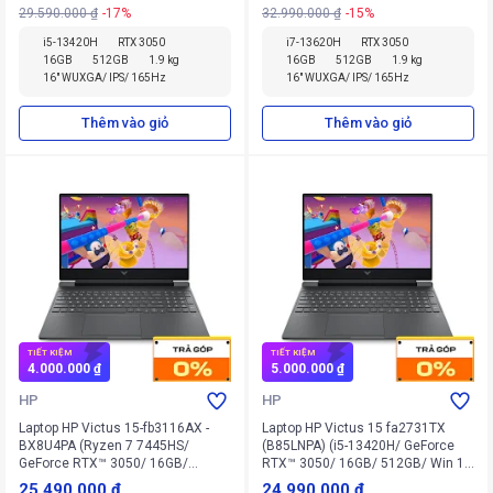
29.590.000 ₫
-17%
32.990.000 ₫
-15%
i5-13420H
RTX 3050
i7-13620H
RTX 3050
16GB
512GB
1.9 kg
16GB
512GB
1.9 kg
16" WUXGA/ IPS/ 165Hz
16" WUXGA/ IPS/ 165Hz
Thêm vào giỏ
Thêm vào giỏ
TIẾT KIỆM
TIẾT KIỆM
4.000.000 ₫
5.000.000 ₫
HP
HP
Laptop HP Victus 15-fb3116AX -
Laptop HP Victus 15 fa2731TX
BX8U4PA (Ryzen 7 7445HS/
(B85LNPA) (i5-13420H/ GeForce
GeForce RTX™ 3050/ 16GB/
RTX™ 3050/ 16GB/ 512GB/ Win 11
512GB/ Win 11 Home)
Home SL)
25.490.000 ₫
24.990.000 ₫