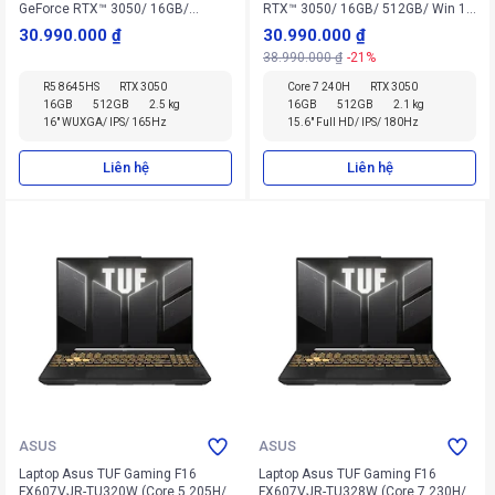
GeForce RTX™ 3050/ 16GB/
RTX™ 3050/ 16GB/ 512GB/ Win 11
512GB/ Win 11 Home SL)
Home SL)
30.990.000 ₫
30.990.000 ₫
38.990.000 ₫
-21%
R5 8645HS
RTX 3050
Core 7 240H
RTX 3050
16GB
512GB
2.5 kg
16GB
512GB
2.1 kg
16" WUXGA/ IPS/ 165Hz
15.6" Full HD/ IPS/ 180Hz
Liên hệ
Liên hệ
ASUS
ASUS
Laptop Asus TUF Gaming F16
Laptop Asus TUF Gaming F16
FX607VJR-TU320W (Core 5 205H/
FX607VJR-TU328W (Core 7 230H/