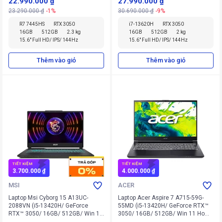
22.990.000 ₫
27.990.000 ₫
23.290.000 ₫
-1%
30.690.000 ₫
-9%
R7 7445HS
RTX 3050
i7-13620H
RTX 3050
16GB
512GB
2.3 kg
16GB
512GB
2 kg
15.6" Full HD/ IPS/ 144Hz
15.6" Full HD/ IPS/ 144Hz
Thêm vào giỏ
Thêm vào giỏ
TIẾT KIỆM
TIẾT KIỆM
3.700.000 ₫
4.000.000 ₫
MSI
ACER
Laptop Msi Cyborg 15 A13UC-
Laptop Acer Aspire 7 A715-59G-
2088VN (i5-13420H/ GeForce
55MD (i5-13420H/ GeForce RTX™
RTX™ 3050/ 16GB/ 512GB/ Win 11
3050/ 16GB/ 512GB/ Win 11 Home
Home)
SL)