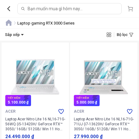
Laptop gaming RTX 3000 Series
Sắp xếp
Bộ lọc
TIẾT KIỆM
TIẾT KIỆM
5.100.000 ₫
5.000.000 ₫
ACER
ACER
Laptop Acer Nitro Lite 16 NL16-71G-
Laptop Acer Nitro Lite 16 NL16-71G-
56WQ (i5-13420H/ GeForce RTX™
71UJ (i7-13620H/ GeForce RTX™
3050/ 16GB/ 512GB/ Win 11 Home
3050/ 16GB/ 512GB/ Win 11 Home
SL)
SL)
24.490.000 ₫
27.990.000 ₫