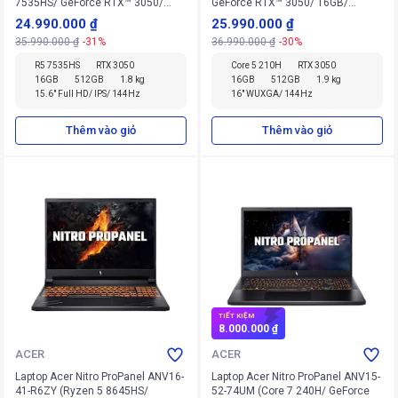
7535HS/ GeForce RTX™ 3050/
GeForce RTX™ 3050/ 16GB/
16GB/ 512GB/ Win 11 Home SL)
512GB/ Windows 11 Home)
24.990.000 ₫
25.990.000 ₫
35.990.000 ₫
-31%
36.990.000 ₫
-30%
R5 7535HS
RTX 3050
Core 5 210H
RTX 3050
16GB
512GB
1.8 kg
16GB
512GB
1.9 kg
15.6" Full HD/ IPS/ 144Hz
16" WUXGA/ 144Hz
Thêm vào giỏ
Thêm vào giỏ
TIẾT KIỆM
8.000.000 ₫
ACER
ACER
Laptop Acer Nitro ProPanel ANV16-
Laptop Acer Nitro ProPanel ANV15-
41-R6ZY (Ryzen 5 8645HS/
52-74UM (Core 7 240H/ GeForce