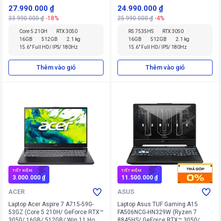
Home SL)
512GB/ Windows 11 Home SL)
27.990.000 ₫
24.990.000 ₫
33.990.000 ₫
-18%
25.990.000 ₫
-4%
Core 5 210H
RTX 3050
R5 7535HS
RTX 3050
16GB
512GB
2.1 kg
16GB
512GB
2.1 kg
15.6" Full HD/ IPS/ 180Hz
15.6" Full HD/ IPS/ 180Hz
Thêm vào giỏ
Thêm vào giỏ
TIẾT KIỆM
TIẾT KIỆM
3.000.000 ₫
11.500.000 ₫
ACER
ASUS
Laptop Acer Aspire 7 A715-59G-
Laptop Asus TUF Gaming A15
53GZ (Core 5 210H/ GeForce RTX™
FA506NCG-HN329W (Ryzen 7
3050/ 16GB/ 512GB/ Win 11 Home
8845HS/ GeForce RTX™ 3050/