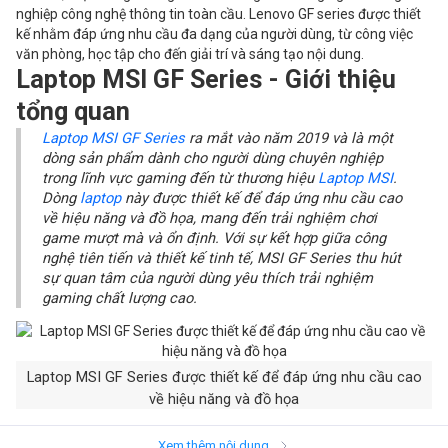
nghiệp công nghệ thông tin toàn cầu. Lenovo GF series được thiết
kế nhằm đáp ứng nhu cầu đa dạng của người dùng, từ công việc
văn phòng, học tập cho đến giải trí và sáng tạo nội dung.
Laptop MSI GF Series - Giới thiệu
tổng quan
Laptop MSI GF Series
ra mắt vào năm 2019 và là một
dòng sản phẩm dành cho người dùng chuyên nghiệp
trong lĩnh vực gaming đến từ thương hiệu
Laptop MSI
.
Dòng
laptop
này được thiết kế để đáp ứng nhu cầu cao
về hiệu năng và đồ họa, mang đến trải nghiệm chơi
game mượt mà và ổn định. Với sự kết hợp giữa công
nghệ tiên tiến và thiết kế tinh tế, MSI GF Series thu hút
sự quan tâm của người dùng yêu thích trải nghiệm
gaming chất lượng cao.
Laptop MSI GF Series được thiết kế để đáp ứng nhu cầu cao
về hiệu năng và đồ họa
Laptop MSI GF Series có những ưu
Xem thêm nội dung