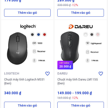
179.000 ₫
289.000 ₫
330.000 ₫
-12%
Thêm vào giỏ
Thêm vào giỏ
TIẾT KIỆM
20.000 ₫
LOGITECH
DAREU
Chuột máy tính Logitech M331
Chuột máy tính Dareu LM115G
(Đen)
(Đen)
340.000 ₫
149.000
-
199.000 ₫
169.000 ₫
-12%
Thêm vào giỏ
Thêm vào giỏ