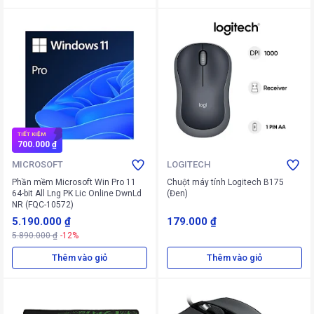
TIẾT KIỆM
700.000 ₫
MICROSOFT
LOGITECH
Phần mềm Microsoft Win Pro 11
Chuột máy tính Logitech B175
64-bit All Lng PK Lic Online DwnLd
(Đen)
NR (FQC-10572)
5.190.000 ₫
179.000 ₫
5.890.000 ₫
-12%
Thêm vào giỏ
Thêm vào giỏ