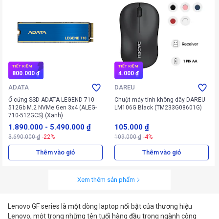
TIẾT KIỆM
TIẾT KIỆM
800.000 ₫
4.000 ₫
ADATA
DAREU
Ổ cứng SSD ADATA LEGEND 710
Chuột máy tính không dây DAREU
512Gb M.2 NVMe Gen 3x4 (ALEG-
LM106G Black (TM233G08601G)
710-512GCS) (Xanh)
1.890.000
-
5.490.000 ₫
105.000 ₫
3.690.000 ₫
-22%
109.000 ₫
-4%
Thêm vào giỏ
Thêm vào giỏ
Xem thêm sản phẩm
Lenovo GF series là một dòng laptop nổi bật của thương hiệu
Lenovo, một trong những tên tuổi hàng đầu trong ngành công