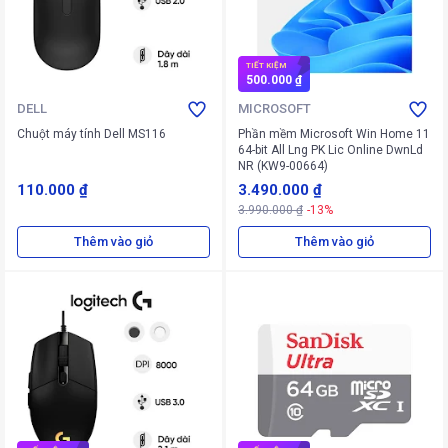
TIẾT KIỆM
500.000 ₫
DELL
MICROSOFT
Chuột máy tính Dell MS116
Phần mềm Microsoft Win Home 11
64-bit All Lng PK Lic Online DwnLd
NR (KW9-00664)
110.000 ₫
3.490.000 ₫
3.990.000 ₫
-13%
Thêm vào giỏ
Thêm vào giỏ