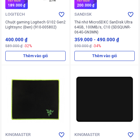
TIẾT KIỆM
TIẾT KIỆM
189.000 ₫
200.000 ₫
LOGITECH
SANDISK
Chuột gaming Logitech G102 Gen2
Thẻ nhớ MicroSDXC SanDisk Ultra
Lightsync (Đen) (910-005802)
64GB, 100MB/s, C10 (SDSQUNR-
064G-GN3MN)
400.000 ₫
359.000
-
490.000 ₫
589.000 ₫
-32%
590.000 ₫
-34%
Thêm vào giỏ
Thêm vào giỏ
KINGMASTER
KINGMASTER