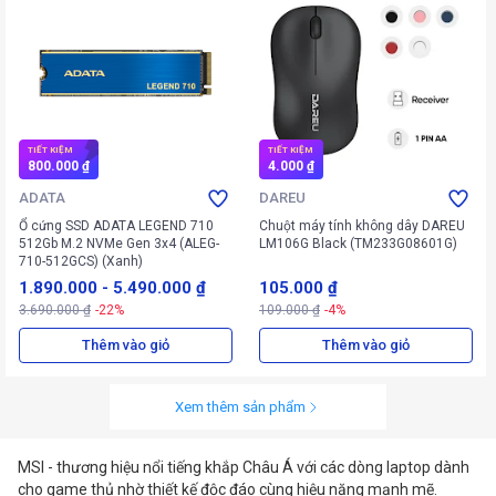
TIẾT KIỆM
TIẾT KIỆM
800.000 ₫
4.000 ₫
ADATA
DAREU
Ổ cứng SSD ADATA LEGEND 710
Chuột máy tính không dây DAREU
512Gb M.2 NVMe Gen 3x4 (ALEG-
LM106G Black (TM233G08601G)
710-512GCS) (Xanh)
1.890.000
-
5.490.000 ₫
105.000 ₫
3.690.000 ₫
-22%
109.000 ₫
-4%
Thêm vào giỏ
Thêm vào giỏ
Xem thêm sản phẩm
MSI - thương hiệu nổi tiếng khắp Châu Á với các dòng laptop dành
cho game thủ nhờ thiết kế độc đáo cùng hiệu năng mạnh mẽ.