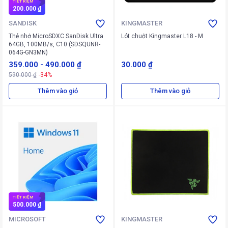
TIẾT KIỆM
200.000 ₫
SANDISK
KINGMASTER
Thẻ nhớ MicroSDXC SanDisk Ultra
Lót chuột Kingmaster L18 - M
64GB, 100MB/s, C10 (SDSQUNR-
064G-GN3MN)
359.000
-
490.000 ₫
30.000 ₫
590.000 ₫
-34%
Thêm vào giỏ
Thêm vào giỏ
TIẾT KIỆM
500.000 ₫
MICROSOFT
KINGMASTER