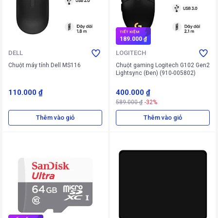
TIẾT KIỆM
189.000 ₫
DELL
LOGITECH
Chuột máy tính Dell MS116
Chuột gaming Logitech G102 Gen2
Lightsync (Đen) (910-005802)
110.000 ₫
400.000 ₫
589.000 ₫
-32%
Thêm vào giỏ
Thêm vào giỏ