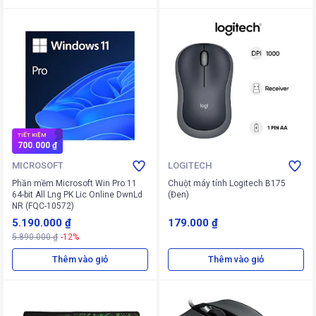
TIẾT KIỆM
700.000 ₫
MICROSOFT
LOGITECH
Phần mềm Microsoft Win Pro 11
Chuột máy tính Logitech B175
64-bit All Lng PK Lic Online DwnLd
(Đen)
NR (FQC-10572)
5.190.000 ₫
179.000 ₫
5.890.000 ₫
-12%
Thêm vào giỏ
Thêm vào giỏ