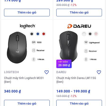
179.000 ₫
289.000 ₫
330.000 ₫
-12%
Thêm vào giỏ
Thêm vào giỏ
TIẾT KIỆM
20.000 ₫
LOGITECH
DAREU
Chuột máy tính Logitech M331
Chuột máy tính Dareu LM115G
(Đen)
(Đen)
340.000 ₫
149.000
-
199.000 ₫
169.000 ₫
-12%
Thêm vào giỏ
Thêm vào giỏ