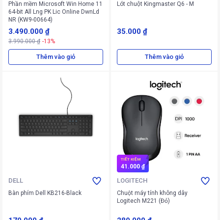
Phần mềm Microsoft Win Home 11
Lót chuột Kingmaster Q6 - M
64-bit All Lng PK Lic Online DwnLd
NR (KW9-00664)
3.490.000 ₫
35.000 ₫
3.990.000 ₫
-13%
Thêm vào giỏ
Thêm vào giỏ
TIẾT KIỆM
41.000 ₫
DELL
LOGITECH
Bàn phím Dell KB216-Black
Chuột máy tính không dây
Logitech M221 (Đỏ)