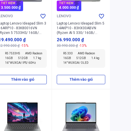
TIẾT KIỆM
TIẾT KIỆM
3.500.000 ₫
4.000.000 ₫
LENOVO
LENOVO
Laptop Lenovo Ideapad Slim 3
Laptop Lenovo Ideapad Slim 5
16ARP10 - 83K80016VN
14AKP10 - 83HX00ABVN
(Ryzen 5 7533HS/ 16GB/
(Ryzen AI 5 330/ 16GB/
512GB/ Win 11 Home SL)
512GB/ Win 11 Home SL)
19.490.000 ₫
26.990.000 ₫
22.990.000 ₫
-15%
30.990.000 ₫
-13%
R5 7533HS
AMD Radeon
R5 330
AMD Radeon
16GB
512GB
1.7 kg
16GB
512GB
1.4 kg
16" WUXGA/ IPS/ 60Hz
14" WUXGA/ OLED
Thêm vào giỏ
Thêm vào giỏ