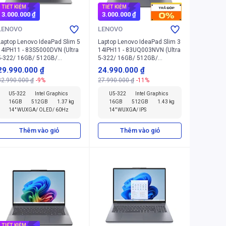
TIẾT KIỆM
TIẾT KIỆM
3.000.000 ₫
3.000.000 ₫
LENOVO
LENOVO
Laptop Lenovo IdeaPad Slim 5
Laptop Lenovo IdeaPad Slim 3
14IPH11 - 83S5000DVN (Ultra
14IPH11 - 83UQ003NVN (Ultra
5-322/ 16GB/ 512GB/
5-322/ 16GB/ 512GB/
Windows 11 Home SL)
Windows 11 Home SL)
29.990.000 ₫
24.990.000 ₫
32.990.000 ₫
-9%
27.990.000 ₫
-11%
U5-322
Intel Graphics
U5-322
Intel Graphics
16GB
512GB
1.37 kg
16GB
512GB
1.43 kg
14" WUXGA/ OLED/ 60Hz
14" WUXGA/ IPS
Thêm vào giỏ
Thêm vào giỏ
TIẾT KIỆM