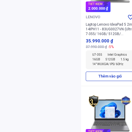
TIẾT KIỆM
2.000.000 ₫
LENOVO
Laptop Lenovo IdeaPad 5 2i
14IPH11 - 83UG0027VN (Ultr
7-355/ 16GB/ 512GB/
Windows 11 Home)
35.990.000 ₫
37.990.000 ₫
-5%
U7-355
Intel Graphics
16GB
512GB
1.5 kg
14" WUXGA/ IPS/ 60Hz
Thêm vào giỏ
TIẾT KIỆM