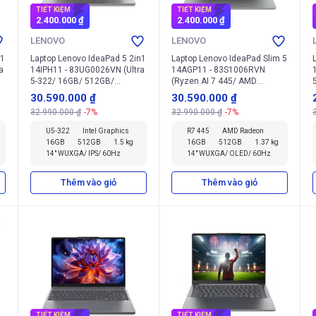
TIẾT KIỆM
TIẾT KIỆM
2.400.000 ₫
2.400.000 ₫
LENOVO
LENOVO
n1
Laptop Lenovo IdeaPad 5 2in1
Laptop Lenovo IdeaPad Slim 5
a
14IPH11 - 83UG0026VN (Ultra
14AGP11 - 83S1006RVN
5-322/ 16GB/ 512GB/
(Ryzen AI 7 445/ AMD
Windows 11 Home)
Radeon/ 16GB/ 512GB/
30.590.000 ₫
30.590.000 ₫
Windows 11 Home SL)
32.990.000 ₫
-7%
32.990.000 ₫
-7%
U5-322
Intel Graphics
R7 445
AMD Radeon
16GB
512GB
1.5 kg
16GB
512GB
1.37 kg
14" WUXGA/ IPS/ 60Hz
14" WUXGA/ OLED/ 60Hz
Thêm vào giỏ
Thêm vào giỏ
TIẾT KIỆM
TIẾT KIỆM