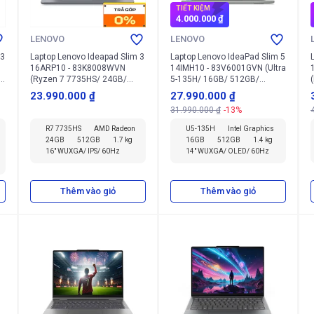
TIẾT KIỆM
4.000.000 ₫
LENOVO
LENOVO
 3
Laptop Lenovo Ideapad Slim 3
Laptop Lenovo IdeaPad Slim 5
16ARP10 - 83K8008WVN
14IMH10 - 83V6001GVN (Ultra
(Ryzen 7 7735HS/ 24GB/
5-135H/ 16GB/ 512GB/
512GB/ Win 11 Home SL)
Windows 11 Home SL)
23.990.000 ₫
27.990.000 ₫
31.990.000 ₫
-13%
R7 7735HS
AMD Radeon
U5-135H
Intel Graphics
24GB
512GB
1.7 kg
16GB
512GB
1.4 kg
16" WUXGA/ IPS/ 60Hz
14" WUXGA/ OLED/ 60Hz
Thêm vào giỏ
Thêm vào giỏ