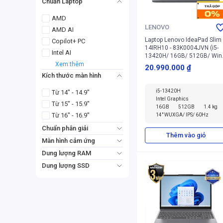
Chuẩn Laptop
AMD
LENOVO
AMD AI
Laptop Lenovo IdeaPad Slim
Copilot+ PC
14IRH10 - 83K0004JVN (i5-
Intel AI
13420H/ 16GB/ 512GB/ Win
11 Home SL, English)
Xem thêm
20.990.000 ₫
Kích thước màn hình
i5-13420H
Từ 14" - 14.9"
Intel Graphics
Từ 15" - 15.9"
16GB
512GB
1.4 kg
Từ 16" - 16.9"
14" WUXGA/ IPS/ 60Hz
Chuẩn phân giải
Thêm vào giỏ
WQXGA
WUXGA
Màn hình cảm ứng
cảm ứng
Dung lượng RAM
không cảm ứng
16GB
24GB
Dung lượng SSD
32GB
8GB
1TB
512GB