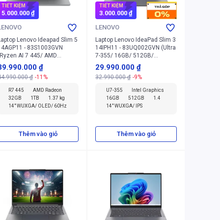
TIẾT KIỆM
TIẾT KIỆM
5.000.000 ₫
3.000.000 ₫
LENOVO
LENOVO
Laptop Lenovo Ideapad Slim 5
Laptop Lenovo IdeaPad Slim 3
14AGP11 - 83S1003GVN
14IPH11 - 83UQ002GVN (Ultra
(Ryzen AI 7 445/ AMD
7-355/ 16GB/ 512GB/
Radeon/ 32GB/ 1TB/
Windows 11 Home SL)
39.990.000 ₫
29.990.000 ₫
Windows 11 Home SL)
44.990.000 ₫
-11%
32.990.000 ₫
-9%
R7 445
AMD Radeon
U7-355
Intel Graphics
32GB
1TB
1.37 kg
16GB
512GB
1.4
14" WUXGA/ OLED/ 60Hz
14" WUXGA/ IPS
Thêm vào giỏ
Thêm vào giỏ