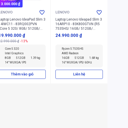
3.000.000 ₫
LENOVO
LENOVO
Laptop Lenovo IdeaPad Slim 3
Laptop Lenovo Ideapad Slim 3
14IWC11 - 83RQ002PVN
16ARP10 - 83K800GTVN (R5
(Core 5 320/ 8GB/ 512GB/
7535HS/ 16GB/ 512GB/
Windows 11 Home SL)
Windows 11 Home SL)
19.990.000 ₫
24.990.000 ₫
22.990.000 ₫
-13%
Core 5 320
Ryzen 5 7535HS
Intel Graphics
AMD Radeon
8GB
512GB
1.39 kg
16GB
512GB
1.68 kg
14" WUXGA/ IPS
16" WUXGA/ IPS/ 60Hz
Thêm vào giỏ
Liên hệ