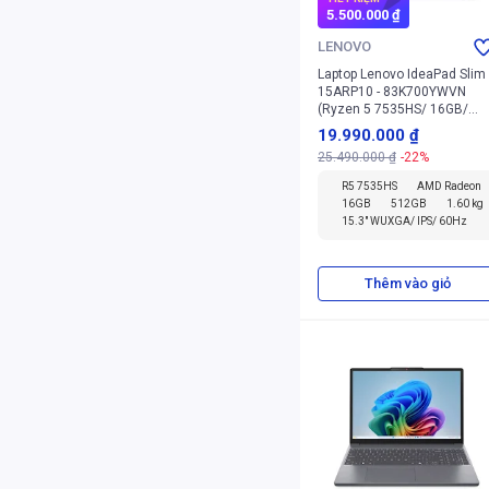
5.500.000 ₫
LENOVO
Laptop Lenovo IdeaPad Slim
15ARP10 - 83K700YWVN
(Ryzen 5 7535HS/ 16GB/
512GB/ Windows 11 Home
19.990.000 ₫
SL)
25.490.000 ₫
-22%
R5 7535HS
AMD Radeon
16GB
512GB
1.60 kg
15.3" WUXGA/ IPS/ 60Hz
Thêm vào giỏ