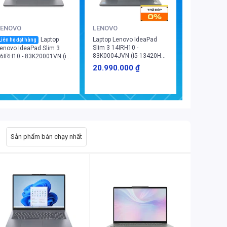
LENOVO
LENOVO
Laptop
Laptop Lenovo IdeaPad
Liên hệ đặt hàng
Slim 3 14IRH10 -
enovo IdeaPad Slim 3
83K0004JVN (i5-13420H/
6IRH10 - 83K20001VN (i7-
16GB/ 512GB/ Win 11
3620H/ 16GB/ 512GB/
20.990.000 ₫
Home SL, English)
in 11 Home SL)
Sản phẩm bán chạy nhất