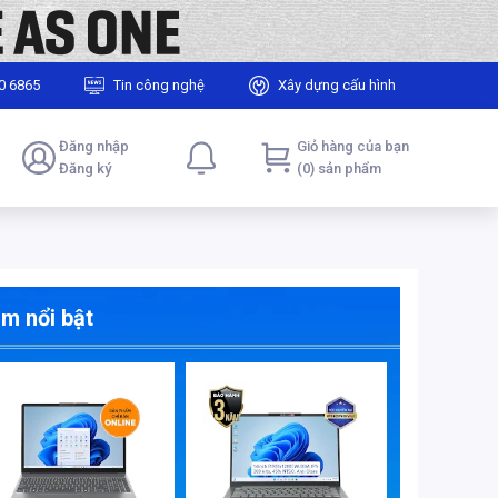
0 6865
Tin công nghệ
Xây dựng cấu hình
Đăng nhập
Giỏ hàng của bạn
Đăng ký
(0) sản phẩm
m nổi bật