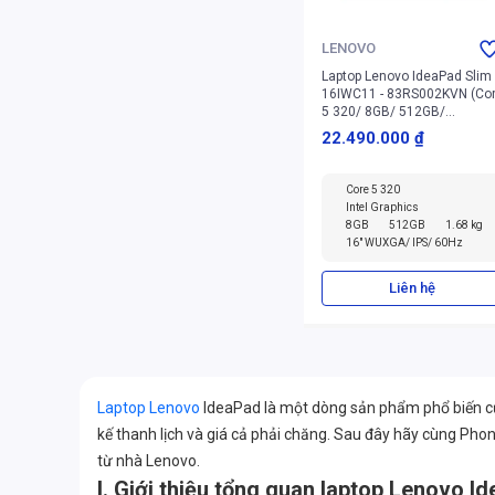
LENOVO
Laptop Lenovo IdeaPad Slim
16IWC11 - 83RS002KVN (Co
5 320/ 8GB/ 512GB/
Windows 11 Home SL,
22.490.000 ₫
English)
Core 5 320
Intel Graphics
8GB
512GB
1.68 kg
16" WUXGA/ IPS/ 60Hz
Liên hệ
Laptop Lenovo
IdeaPad là một dòng sản phẩm phổ biến của
kế thanh lịch và giá cả phải chăng. Sau đây hãy cùng Pho
từ nhà Lenovo.
I. Giới thiệu tổng quan laptop Lenovo I