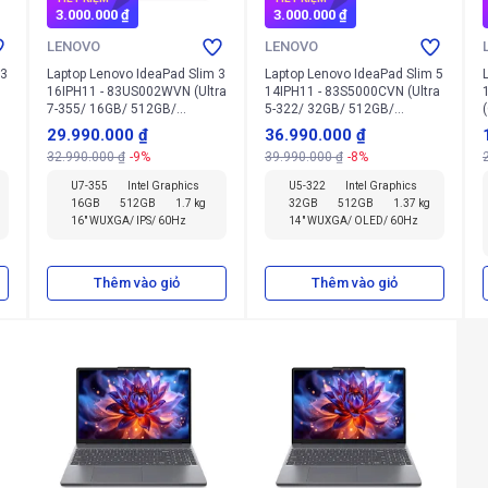
3.000.000 ₫
3.000.000 ₫
LENOVO
LENOVO
 3
Laptop Lenovo IdeaPad Slim 3
Laptop Lenovo IdeaPad Slim 5
16IPH11 - 83US002WVN (Ultra
14IPH11 - 83S5000CVN (Ultra
7-355/ 16GB/ 512GB/
5-322/ 32GB/ 512GB/
Windows 11 Home SL)
Windows 11 Home SL)
29.990.000 ₫
36.990.000 ₫
32.990.000 ₫
-9%
39.990.000 ₫
-8%
U7-355
Intel Graphics
U5-322
Intel Graphics
16GB
512GB
1.7 kg
32GB
512GB
1.37 kg
16" WUXGA/ IPS/ 60Hz
14" WUXGA/ OLED/ 60Hz
Thêm vào giỏ
Thêm vào giỏ