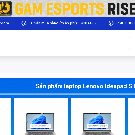
wroom
Tư vấn mua hàng (miễn phí): 1800 6867
CSKH: 180
Sản phẩm laptop Lenovo Ideapad Sli