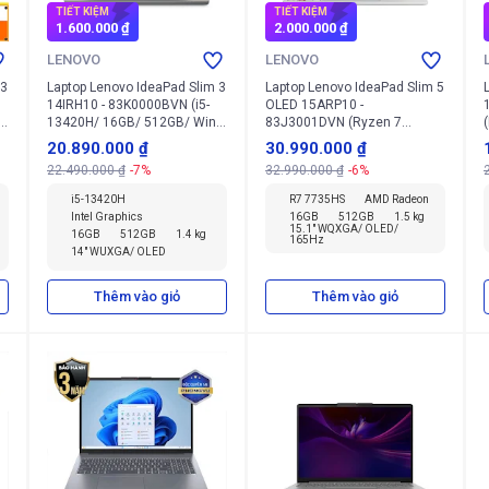
TIẾT KIỆM
TIẾT KIỆM
1.600.000 ₫
2.000.000 ₫
LENOVO
LENOVO
 3
Laptop Lenovo IdeaPad Slim 3
Laptop Lenovo IdeaPad Slim 5
14IRH10 - 83K0000BVN (i5-
OLED 15ARP10 -
13420H/ 16GB/ 512GB/ Win
83J3001DVN (Ryzen 7
11 Home SL, English)
7735HS/ 16GB/ 512GB/ Win
20.890.000 ₫
30.990.000 ₫
11 Home SL)
22.490.000 ₫
-7%
32.990.000 ₫
-6%
i5-13420H
R7 7735HS
AMD Radeon
Intel Graphics
16GB
512GB
1.5 kg
15.1" WQXGA/ OLED/
16GB
512GB
1.4 kg
165Hz
14" WUXGA/ OLED
Thêm vào giỏ
Thêm vào giỏ