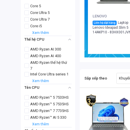
Core 5
Core Ultra 5
LENOVO
Core Ultra 7
Laptop
Liên hệ đặt hàng
Core i5
Lenovo Ideapad Slim 5
14AKP10 - 83HX001JV
Xem thêm
(Ryzen AI 7 350/ 32GB
Thế hệ CPU
1TB/ Win 11 Home SL,
English)
AMD Ryzen AI 300
AMD Ryzen AI 400
AMD Ryzen thế hệ thứ
7
Intel Core Ultra series 1
Sắp xếp theo
Khuyến
Xem thêm
Tên CPU
AMD Ryzen™ 5 7533HS
AMD Ryzen™ 5 7535HS
AMD Ryzen™ 7 7735HS
AMD Ryzen™ AI 5 330
Xem thêm