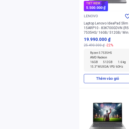
TIẾT KIỆM
5.500.000 ₫
LENOVO
Laptop Lenovo IdeaPad Slim
15ARP10 - 83K700GDVN (R5
7535HS/ 16GB/ 512GB/ Win
11 Home SL)
19.990.000 ₫
25.490.000 ₫
-22%
Ryzen 5 7535HS
AMD Radeon
16GB
512GB
1.6 kg
15.3" WUXGA/ IPS/ 60Hz
Thêm vào giỏ