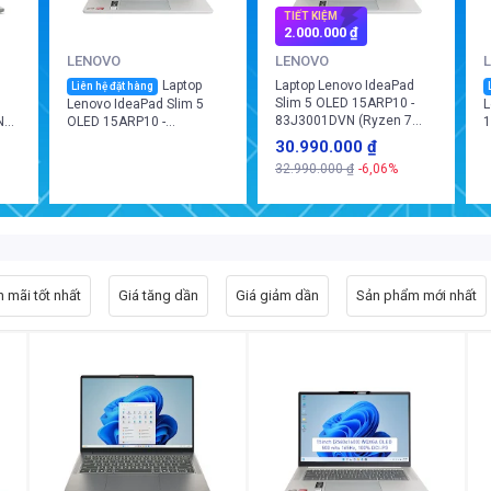
TIẾT KIỆM
2.000.000 ₫
LENOVO
LENOVO
Laptop
Laptop Lenovo IdeaPad
Liên hệ đặt hàng
Slim 5 OLED 15ARP10 -
Lenovo IdeaPad Slim 5
L
83J3001DVN (Ryzen 7
N
OLED 15ARP10 -
1
7735HS/ 16GB/ 512GB/
/
83J3002SVN (Ryzen 7
1
30.990.000 ₫
Win 11 Home SL)
7735HS/ 32GB/ 512GB/
W
32.990.000 ₫
-6,06%
Win 11 Home SL, English)
 mãi tốt nhất
Giá tăng dần
Giá giảm dần
Sản phẩm mới nhất