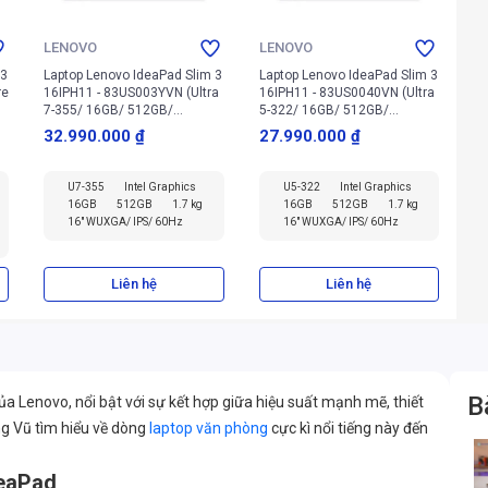
LENOVO
LENOVO
 3
Laptop Lenovo IdeaPad Slim 3
Laptop Lenovo IdeaPad Slim 3
re
16IPH11 - 83US003YVN (Ultra
16IPH11 - 83US0040VN (Ultra
7-355/ 16GB/ 512GB/
5-322/ 16GB/ 512GB/
Windows 11 Home SL,
Windows 11 Home SL,
32.990.000 ₫
27.990.000 ₫
English)
English)
U7-355
Intel Graphics
U5-322
Intel Graphics
16GB
512GB
1.7 kg
16GB
512GB
1.7 kg
16" WUXGA/ IPS/ 60Hz
16" WUXGA/ IPS/ 60Hz
Liên hệ
Liên hệ
B
 Lenovo, nổi bật với sự kết hợp giữa hiệu suất mạnh mẽ, thiết
ng Vũ tìm hiểu về dòng
laptop văn phòng
cực kì nổi tiếng này đến
deaPad