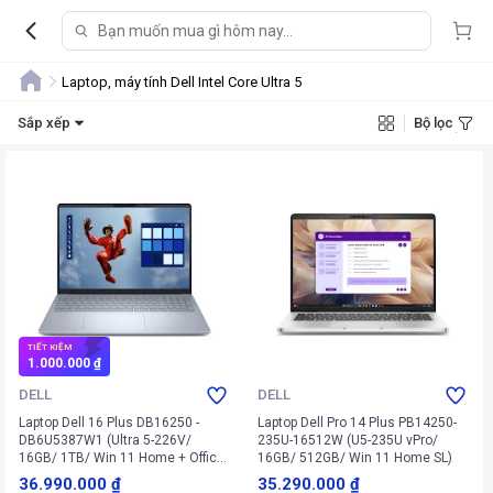
Laptop, máy tính Dell Intel Core Ultra 5
Sắp xếp
Bộ lọc
TIẾT KIỆM
1.000.000 ₫
DELL
DELL
Laptop Dell 16 Plus DB16250 -
Laptop Dell Pro 14 Plus PB14250-
DB6U5387W1 (Ultra 5-226V/
235U-16512W (U5-235U vPro/
16GB/ 1TB/ Win 11 Home + Office
16GB/ 512GB/ Win 11 Home SL)
+ Microsoft)
36.990.000 ₫
35.290.000 ₫