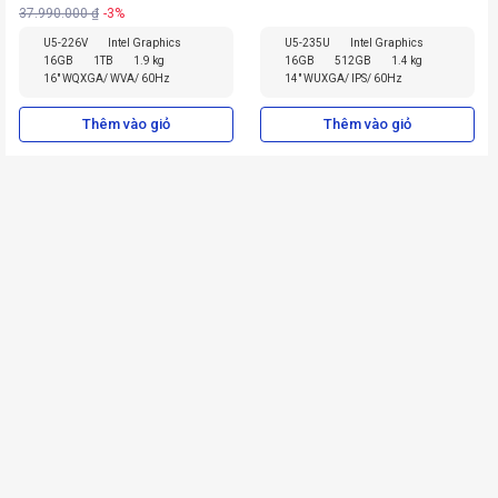
37.990.000 ₫
-3%
U5-226V
Intel Graphics
U5-235U
Intel Graphics
16GB
1TB
1.9 kg
16GB
512GB
1.4 kg
16" WQXGA/ WVA/ 60Hz
14" WUXGA/ IPS/ 60Hz
Thêm vào giỏ
Thêm vào giỏ