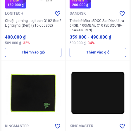
TIẾT KIỆM
TIẾT KIỆM
189.000 ₫
200.000 ₫
LOGITECH
SANDISK
Chuột gaming Logitech G102 Gen2
Thẻ nhớ MicroSDXC SanDisk Ultra
Lightsync (Đen) (910-005802)
64GB, 100MB/s, C10 (SDSQUNR-
064G-GN3MN)
400.000 ₫
359.000
-
490.000 ₫
589.000 ₫
-32%
590.000 ₫
-34%
Thêm vào giỏ
Thêm vào giỏ
KINGMASTER
KINGMASTER