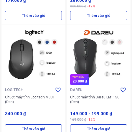
179.000 ₫
289.000 ₫
330.000 ₫
-12%
Thêm vào giỏ
Thêm vào giỏ
TIẾT KIỆM
20.000 ₫
LOGITECH
DAREU
Chuột máy tính Logitech M331
Chuột máy tính Dareu LM115G
(Đen)
(Đen)
340.000 ₫
149.000
-
199.000 ₫
169.000 ₫
-12%
Thêm vào giỏ
Thêm vào giỏ