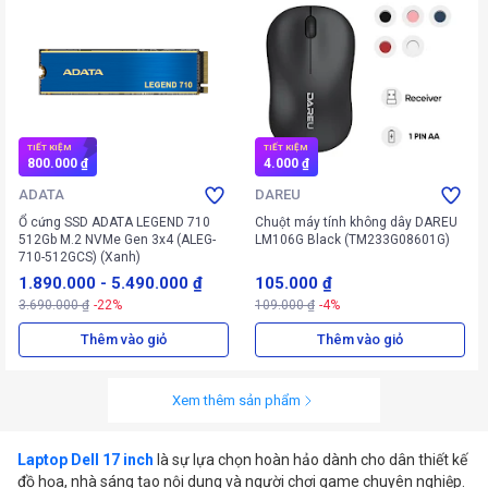
TIẾT KIỆM
TIẾT KIỆM
800.000 ₫
4.000 ₫
ADATA
DAREU
Ổ cứng SSD ADATA LEGEND 710
Chuột máy tính không dây DAREU
512Gb M.2 NVMe Gen 3x4 (ALEG-
LM106G Black (TM233G08601G)
710-512GCS) (Xanh)
1.890.000
-
5.490.000 ₫
105.000 ₫
3.690.000 ₫
-22%
109.000 ₫
-4%
Thêm vào giỏ
Thêm vào giỏ
Xem thêm sản phẩm
Laptop Dell 17 inch
là sự lựa chọn hoàn hảo dành cho dân thiết kế
đồ họa, nhà sáng tạo nội dung và người chơi game chuyên nghiệp.