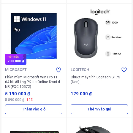
TIẾT KIỆM
700.000 ₫
MICROSOFT
LOGITECH
Phần mềm Microsoft Win Pro 11
Chuột máy tính Logitech B175
64-bit All Lng PK Lic Online DwnLd
(Đen)
NR (FQC-10572)
5.190.000 ₫
179.000 ₫
5.890.000 ₫
-12%
Thêm vào giỏ
Thêm vào giỏ