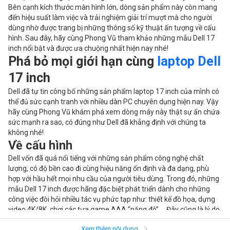
Bên cạnh kích thước màn hình lớn, dòng sản phẩm này còn mang
đến hiệu suất làm việc và trải nghiệm giải trí mượt mà cho người
dùng nhờ được trang bị những thông số kỹ thuật ấn tượng về cấu
hình. Sau đây, hãy cùng Phong Vũ tham khảo những mẫu Dell 17
inch nổi bật và được ưa chuộng nhất hiện nay nhé!
Phá bỏ mọi giới hạn cùng
laptop Dell
17 inch
Dell đã tự tin công bố những sản phẩm laptop 17 inch của mình có
thể đủ sức cạnh tranh với nhiều dàn PC chuyên dụng hiện nay. Vậy
hãy cùng Phong Vũ khám phá xem dòng máy này thật sự ẩn chứa
sức mạnh ra sao, có đúng như Dell đã khẳng định với chúng ta
không nhé!
Về cấu hình
Dell vốn đã quá nổi tiếng với những sản phẩm công nghệ chất
lượng, có độ bền cao đi cùng hiệu năng ổn định và đa dạng, phù
hợp với hầu hết mọi nhu cầu của người tiêu dùng. Trong đó, những
mẫu Dell 17 inch được hãng đặc biệt phát triển dành cho những
công việc đòi hỏi nhiều tác vụ phức tạp như: thiết kế đồ họa, dựng
video 4K/8K, chơi các tựa game AAA “nặng đô”,... Đây cũng là lý do
vì sao những chiếc laptop này luôn đi cùng với những bộ vi xử lý
Xem thêm nội dung