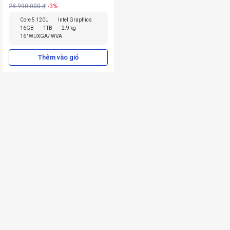
28.990.000 ₫
-3%
Core 5 120U
Intel Graphics
16GB
1TB
2.9 kg
16" WUXGA/ WVA
Thêm vào giỏ