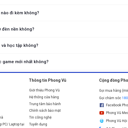
ơi game tốt nhất
 3kg, do cấu hình mạnh mẽ và hệ thống làm mát, nhưng vẫn di động đủ để m
ến QHD 240Hz, độ bao phủ màu đến 100% sRGB và góc nhìn 170 độ, khi
nào đi kèm không?
khủng
 lý và tối ưu hóa hiệu năng như Armoury Crate, giúp người dùng điều chỉnh c
® Core™ i9-13900H/13980
thế hệ 13,
AMD Ryzen™ 9 7945HX
,.. cùng vớ
ợ đèn nền không?
ại
game AAA
một cách trơn tru, mượt mà.
 trợ đèn nền RGB, cho phép người dùng tùy chỉnh màu sắc và hiệu ứng ánh s
 và học tập không?
cũng rất mạnh mẽ cho các tác vụ công việc và học tập, như lập trình, thiết kế
c game mới nhất không?
nh mạnh mẽ với vi xử lý và card đồ họa hiện đại, đủ khả năng chơi các tựa g
Thông tin Phong Vũ
Cộng đồng Pho
Giới thiệu Phong Vũ
Gọi mua hàng (mi
Hệ thống cửa hàng
Gọi chăm sóc
18
Trung tâm bảo hành
Facebook Pho
Chính sách bảo mật
Phong Vũ Med
nhà
Tin công nghệ
Phong Vũ Hội
p PC/ Laptop tại
Tuyển dụng