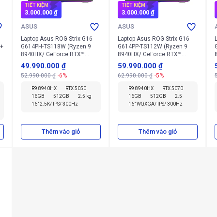
TIẾT KIỆM
TIẾT KIỆM
3.000.000 ₫
3.000.000 ₫
ASUS
ASUS
Laptop Asus ROG Strix G16
Laptop Asus ROG Strix G16
+
G614PH-TS118W (Ryzen 9
G614PP-TS112W (Ryzen 9
8940HX/ GeForce RTX™
8940HX/ GeForce RTX™
5050/ 16GB/ 512GB/
5070/ 16GB/ 512GB/
49.990.000 ₫
59.990.000 ₫
Windows 11 Home)
Windows 11 Home)
52.990.000 ₫
-6%
62.990.000 ₫
-5%
R9 8940HX
RTX 5050
R9 8940HX
RTX 5070
16GB
512GB
2.5 kg
16GB
512GB
2.5
16" 2.5K/ IPS/ 300Hz
16" WQXGA/ IPS/ 300Hz
Thêm vào giỏ
Thêm vào giỏ