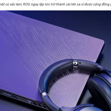
ắt cú sắc lẹm, ROG ngay lập tức trở thành cái tên xa xỉ được cộng đồng 