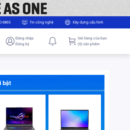
0 6865
Tin công nghệ
Xây dựng cấu hình
Đăng nhập
Giỏ hàng của bạn
Đăng ký
(0) sản phẩm
 bật