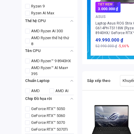
TIẾT KIỆM
Ryzen 9
3.000.000 ₫
Ryzen AI Max
ASUS
Thế hệ CPU
Laptop Asus ROG Strix
G614PH-TS118W (Ryze
AMD Ryzen AI 300
8940HX/ GeForce RTX
AMD Ryzen thế hệ thứ
5050/ 16GB/ 512GB/
49.990.000 ₫
Windows 11 Home)
8
52.990.000 ₫
-5,66%
Tên CPU
AMD Ryzen™ 9 8940HX
AMD Ryzen™ Al Max+
395
Sắp xếp theo
Khuyến
Chuẩn Laptop
AMD
AMD AI
Chip Đồ họa rời
GeForce RTX™ 5050
GeForce RTX™ 5060
GeForce RTX™ 5070
GeForce RTX™ 5070Ti