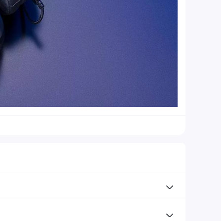
 cấp, được các gamer khao khát công nghệ tối tân và
 đắc lực cho các game thủ thiện chiến trong các tựa game
phát triển nhằm tạo ra những chiếc máy tính xách tay
ông nghệ G-Sync hoặc Adaptive Sync để mang lại trải nghiệm