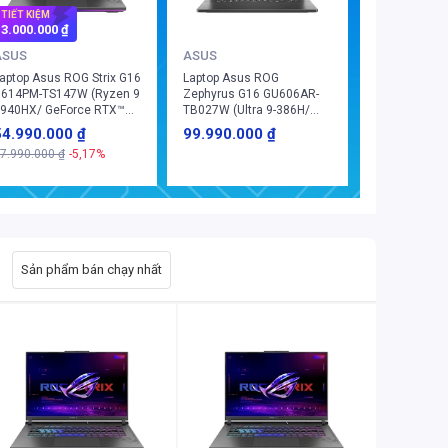
TIẾT KIỆM
3.000.000 ₫
ASUS
ASUS
aptop Asus ROG Strix G16
Laptop Asus ROG
614PM-TS147W (Ryzen 9
Zephyrus G16 GU606AR-
940HX/ GeForce RTX™
TB027W (Ultra 9-386H/
060/ 16GB/ 512GB/
GeForce RTX™ 5070Ti/
54.990.000 ₫
99.990.000 ₫
indows 11 Home)
32GB/ 1TB/ Windows 11
7.990.000 ₫
-5,17%
Home)
Sản phẩm bán chạy nhất