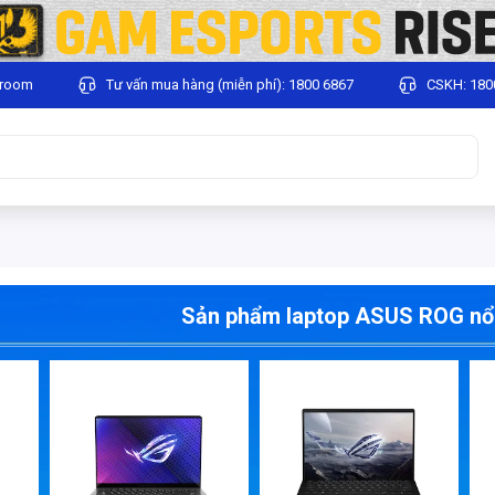
wroom
Tư vấn mua hàng (miễn phí): 1800 6867
CSKH: 180
Sản phẩm laptop ASUS ROG nổi