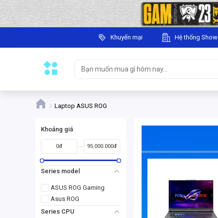
Khuyến mại
Hệ thống Sho
Laptop ASUS ROG
Khoảng giá
0đ
95.000.000đ
Series model
ASUS ROG Gaming
Asus ROG
Series CPU