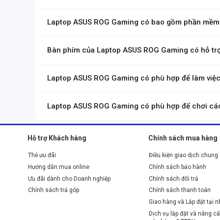
1. Màn hình laptop ASUS ROG cho trải nghiệm ch
Laptop ASUS ROG Gaming thường có trọng lượng từ 2.5kg đến
Laptop
Asus
ROG được trang bị màn hình từ FHD 120Hz đ
Laptop ASUS ROG Gaming có bao gồm phần mềm 
ảnh hết sức chân thực và sinh động.
2. ASUS ROG sở hữu cấu hình CPU, card đồ hoạ 
Laptop ASUS ROG Gaming thường đi kèm với các phần mềm quản
ASUS ROG sở hữu những CPU thế hệ mới nhất như
Intel
Bàn phím của Laptop ASUS ROG Gaming có hỗ tr
GeForce RTX™ 4080, 4090, 4070
,... Có thể cân tất mọi lo
Hầu hết các mẫu Laptop ASUS ROG Gaming đều có bàn phím hỗ
Laptop ASUS ROG Gaming có phù hợp để làm việc
Mặc dù được thiết kế cho chơi game, Laptop ASUS ROG Gaming 
đẹp.
Laptop ASUS ROG Gaming có phù hợp để chơi cá
Laptop ASUS ROG Gaming là dòng cao cấp được trang bị cấu hì
Hỗ trợ Khách hàng
Chính sách mua hàng
Thẻ ưu đãi
Điều kiện giao dịch chung
Hướng dẫn mua online
Chính sách bảo hành
Ưu đãi dành cho Doanh nghiệp
Chính sách đổi trả
Chính sách trả góp
Chính sách thanh toán
Giao hàng và Lắp đặt tại 
Dịch vụ lắp đặt và nâng cấ