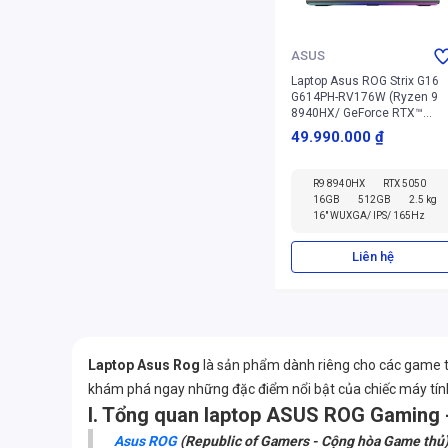
ASUS
Laptop Asus ROG Strix G16
G614PH-RV176W (Ryzen 9
8940HX/ GeForce RTX™
5050/ 16GB/ 512GB/
49.990.000 ₫
Windows 11 Home)
R9 8940HX
RTX 5050
16GB
512GB
2.5 kg
16" WUXGA/ IPS/ 165Hz
Liên hệ
Laptop Asus Rog
là sản phẩm dành riêng cho các game th
khám phá ngay những đặc điểm nổi bật của chiếc máy tín
I. Tổng quan laptop ASUS ROG Gaming 
Asus ROG
(Republic of Gamers - Cộng hòa Game thủ