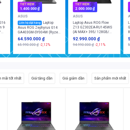
TIẾT KIỆM
TIẾT KIỆM
1.400.000 ₫
2.000.000 ₫
ASUS
ASUS
 G16
Laptop
Laptop Asus ROG Flow
L
Liên hệ đặt hàng
n 9
Z13 GZ302EA-RU145WS
G
Asus ROG Zephyrus G14
™
(AI MAX+ 395/ 128GB/
8
GA403GM-SY004W (Ryzen
1TB/ Win 11 Home +
5
AI 9 465/ GeForce RTX™
64.590.000 ₫
92.990.000 ₫
Office + Microsoft)
W
5060/ 32GB/ 1TB/
65.990.000 ₫
-2,12%
94.990.000 ₫
-2,11%
5
Windows 11 Home)
 mãi tốt nhất
Giá tăng dần
Giá giảm dần
Sản phẩm mới nhất