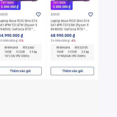
TIẾT KIỆM
TIẾT KIỆM
3.000.000 ₫
3.000.000 ₫
ASUS
ASUS
Laptop Asus ROG Strix G16
Laptop Asus ROG Strix G16
G614PM-TS147W (Ryzen 9
G614PR-TS103W (Ryzen 9
8940HX/ GeForce RTX™
8940HX/ GeForce RTX™
5060/ 16GB/ 512GB/
5070Ti/ 16GB/ 512GB/
54.990.000 ₫
68.990.000 ₫
Windows 11 Home)
Windows 11 Home)
57.990.000 ₫
-5%
71.990.000 ₫
-4%
R9 8940HX
RTX 5060
R9 8940HX
RTX 5070Ti
16GB
512GB
2.5 kg
16GB
512GB
2.5 kg
16" 2.5K/ IPS/ 300Hz
16" WQXGA/ IPS/ 300Hz
Thêm vào giỏ
Thêm vào giỏ