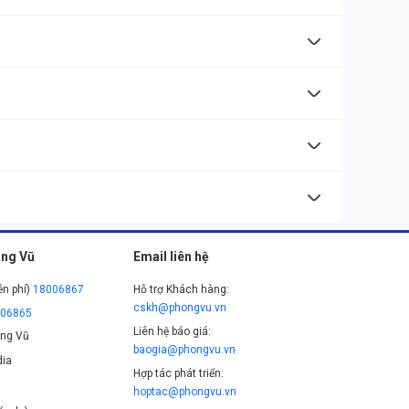
ang theo.
ến cho mọi gamer phải đắm chìm bên trong những hình
ấu hình, quản lý nhiệt độ và đèn RGB.
i card màn hình GPU 4000 series top như
NVIDIA®
áng theo ý thích.
 đồ họa, và xử lý video nhờ cấu hình mạnh và màn hình rất
ame mới nhất với đồ họa cao.
ng Vũ
Email liên hệ
ễn phí)
18006867
Hỗ trợ Khách hàng:
cskh@phongvu.vn
006865
Liên hệ báo giá:
ng Vũ
baogia@phongvu.vn
ia
Hợp tác phát triển:
hoptac@phongvu.vn