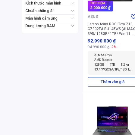
Kích thước màn hình
TIẾT KIỆM
2.000.000 ₫
Từ 11" - 13.9"
Chuẩn phân giải
ASUS
Từ 16" - 16.9"
2.5K
WQXGA
Màn hình cảm ứng
Laptop Asus ROG Flow Z13
WUXGA
cảm ứng
Dung lượng RAM
GZ302EA-RU145WS (AI MAX
không cảm ứng
128GB
16GB
395/ 128GB/ 1TB/ Win 11
Home + Office + Microsoft)
92.990.000 ₫
94.990.000 ₫
-2%
AI MAX+ 395
AMD Radeon
128GB
1TB
1.2 kg
13.4" WQXGA/ IPS/ 180Hz
Thêm vào giỏ