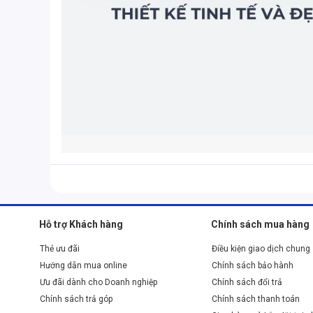
1.
Laptop Acer
Ryzen 9 - Dòng lapt
Cấu hình
Hãng Acer đề cao khả năng xử lý đa nhiệm ở con máy n
Hỗ trợ Khách hàng
Chính sách mua hàng
vượt trội mang đến một hiệu suất vận hành tốt. Con ch
Thẻ ưu đãi
Điều kiện giao dịch chung
đó, ngoài mang đến hiệu suất vượt trội, con chip còn có
Hướng dẫn mua online
Chính sách bảo hành
Acer cũng ưu ái các dòng
laptop
Acer Ryzen 9 khi sử 
Ưu đãi dành cho Doanh nghiệp
Chính sách đổi trả
đến bộ nhớ tạm 16GB, ổ cứng SSD 512GB nên khả năng lư
Chính sách trả góp
Chính sách thanh toán
chơi game hạng nặng.