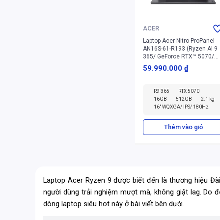
ACER
Laptop Acer Nitro ProPanel
AN16S-61-R193 (Ryzen AI 9
365/ GeForce RTX™ 5070/
16GB/ 512GB/ Win 11 Home
59.990.000 ₫
SL)
R9 365
RTX 5070
16GB
512GB
2.1 kg
16" WQXGA/ IPS/ 180Hz
Thêm vào giỏ
Laptop Acer Ryzen 9
được biết đến là thương hiệu Đà
người dùng trải nghiệm mượt mà, không giật lag. Do 
dòng laptop siêu hot này ở bài viết bên dưới.