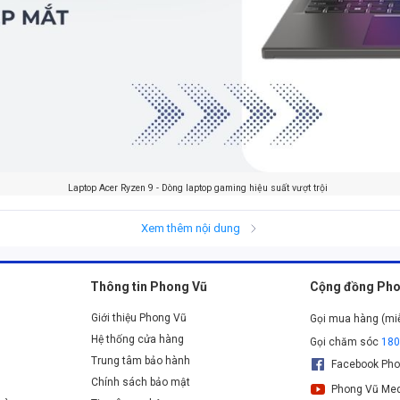
Laptop Acer Ryzen 9 - Dòng laptop gaming hiệu suất vượt trội
op gaming hiệu suất vượt trội
Xem thêm nội dung
ày bởi phân khúc sản phẩm dành cho game thủ, dân thiết kế, IT. C
Thông tin Phong Vũ
Cộng đồng Pho
ip Ryzen 9 mà hãng sử dụng cho máy sở hữu kiến trúc 8 lõi và 16 lu
Giới thiệu Phong Vũ
 khả năng giảm lượng điện năng tiêu thụ, nhờ đó tỏa nhiệt ít hơn so v
Gọi mua hàng (mi
Hệ thống cửa hàng
dụng card đồ họa VGA NVIDIA GeForce RTX đem đến những hình ảnh
Gọi chăm sóc
18
Trung tâm bảo hành
u trữ của Acer Ryzen 9 tốt và có thể hỗ trợ tốt cho các tác vụ từ 
Facebook Pho
Chính sách bảo mật
Phong Vũ Med