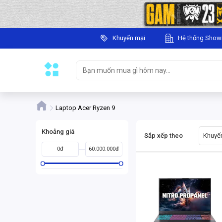
Khuyến mại
Hệ thống Sho
Laptop Acer Ryzen 9
Khoảng giá
Sắp xếp theo
Khuyến
0đ
60.000.000đ