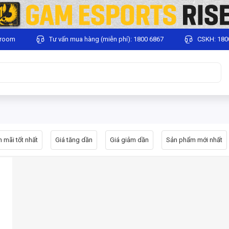
wroom
Tư vấn mua hàng (miễn phí): 1800 6867
CSKH: 180
 mãi tốt nhất
Giá tăng dần
Giá giảm dần
Sản phẩm mới nhất