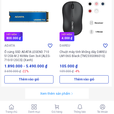
TIẾT KIỆM
TIẾT KIỆM
800.000 ₫
4.000 ₫
ADATA
DAREU
Ổ cứng SSD ADATA LEGEND 710
Chuột máy tính không dây DAREU
512Gb M.2 NVMe Gen 3x4 (ALEG-
LM106G Black (TM233G08601G)
710-512GCS) (Xanh)
1.890.000
-
5.490.000 ₫
105.000 ₫
3.690.000 ₫
-22%
109.000 ₫
-4%
Thêm vào giỏ
Thêm vào giỏ
Xem thêm sản phẩm
Trang chủ
Danh mục
Giỏ hàng
Thông báo
Tài khoản