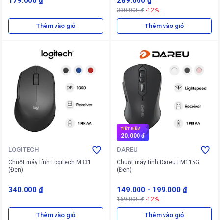
179.000 ₫
289.000 ₫
330.000 ₫
-12%
Thêm vào giỏ
Thêm vào giỏ
TIẾT KIỆM
20.000 ₫
LOGITECH
DAREU
Chuột máy tính Logitech M331
Chuột máy tính Dareu LM115G
(Đen)
(Đen)
340.000 ₫
149.000
-
199.000 ₫
169.000 ₫
-12%
Thêm vào giỏ
Thêm vào giỏ