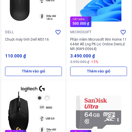
TIẾT KIỆM
500.000 ₫
DELL
MICROSOFT
Chuột máy tính Dell MS116
Phần mềm Microsoft Win Home 11
64-bit All Lng PK Lic Online DwnLd
NR (KW9-00664)
110.000 ₫
3.490.000 ₫
3.990.000 ₫
-13%
Thêm vào giỏ
Thêm vào giỏ