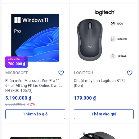
TIẾT KIỆM
700.000 ₫
MICROSOFT
LOGITECH
Phần mềm Microsoft Win Pro 11
Chuột máy tính Logitech B175
64-bit All Lng PK Lic Online DwnLd
(Đen)
NR (FQC-10572)
5.190.000 ₫
179.000 ₫
5.890.000 ₫
-12%
Thêm vào giỏ
Thêm vào giỏ