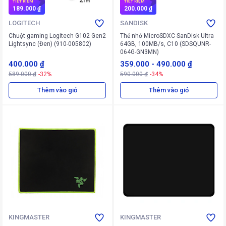
TIẾT KIỆM
TIẾT KIỆM
189.000 ₫
200.000 ₫
LOGITECH
SANDISK
Chuột gaming Logitech G102 Gen2
Thẻ nhớ MicroSDXC SanDisk Ultra
Lightsync (Đen) (910-005802)
64GB, 100MB/s, C10 (SDSQUNR-
064G-GN3MN)
400.000 ₫
359.000
-
490.000 ₫
589.000 ₫
-32%
590.000 ₫
-34%
Thêm vào giỏ
Thêm vào giỏ
KINGMASTER
KINGMASTER