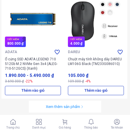
TIẾT KIỆM
TIẾT KIỆM
800.000 ₫
4.000 ₫
ADATA
DAREU
Ổ cứng SSD ADATA LEGEND 710
Chuột máy tính không dây DAREU
512Gb M.2 NVMe Gen 3x4 (ALEG-
LM106G Black (TM233G08601G)
710-512GCS) (Xanh)
1.890.000
-
5.490.000 ₫
105.000 ₫
3.690.000 ₫
-22%
109.000 ₫
-4%
Thêm vào giỏ
Thêm vào giỏ
Xem thêm sản phẩm
Trang chủ
Danh mục
Giỏ hàng
Thông báo
Tài khoản