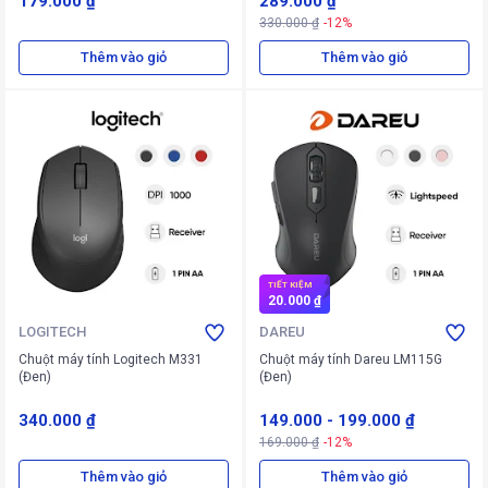
179.000 ₫
289.000 ₫
330.000 ₫
-12%
Thêm vào giỏ
Thêm vào giỏ
TIẾT KIỆM
20.000 ₫
LOGITECH
DAREU
Chuột máy tính Logitech M331
Chuột máy tính Dareu LM115G
(Đen)
(Đen)
340.000 ₫
149.000
-
199.000 ₫
169.000 ₫
-12%
Thêm vào giỏ
Thêm vào giỏ