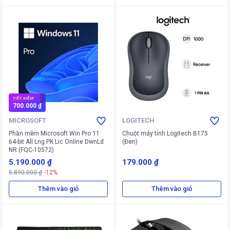
TIẾT KIỆM
700.000 ₫
MICROSOFT
LOGITECH
Phần mềm Microsoft Win Pro 11
Chuột máy tính Logitech B175
64-bit All Lng PK Lic Online DwnLd
(Đen)
NR (FQC-10572)
5.190.000 ₫
179.000 ₫
5.890.000 ₫
-12%
Thêm vào giỏ
Thêm vào giỏ