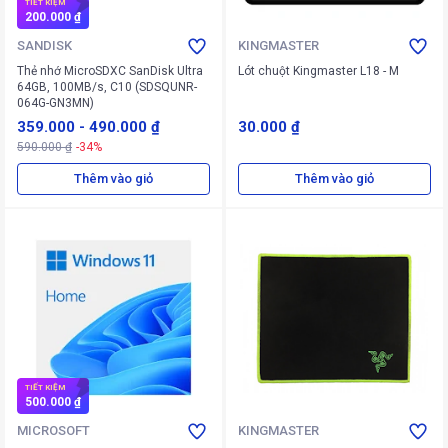
TIẾT KIỆM
200.000 ₫
SANDISK
KINGMASTER
Thẻ nhớ MicroSDXC SanDisk Ultra
Lót chuột Kingmaster L18 - M
64GB, 100MB/s, C10 (SDSQUNR-
064G-GN3MN)
359.000
-
490.000 ₫
30.000 ₫
590.000 ₫
-34%
Thêm vào giỏ
Thêm vào giỏ
TIẾT KIỆM
500.000 ₫
MICROSOFT
KINGMASTER