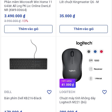
Phần mềm Microsoft Win Home 11
Lót chuột Kingmaster Q6 - M
64-bit All Lng PK Lic Online DwnLd
NR (KW9-00664)
3.490.000 ₫
35.000 ₫
3.990.000 ₫
-13%
Thêm vào giỏ
Thêm vào giỏ
TIẾT KIỆM
41.000 ₫
DELL
LOGITECH
Bàn phím Dell KB216-Black
Chuột máy tính không dây
Logitech M221 (Đỏ)