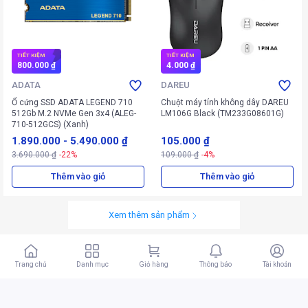
TIẾT KIỆM
TIẾT KIỆM
800.000 ₫
4.000 ₫
ADATA
DAREU
Ổ cứng SSD ADATA LEGEND 710
Chuột máy tính không dây DAREU
512Gb M.2 NVMe Gen 3x4 (ALEG-
LM106G Black (TM233G08601G)
710-512GCS) (Xanh)
1.890.000
-
5.490.000 ₫
105.000 ₫
3.690.000 ₫
-22%
109.000 ₫
-4%
Thêm vào giỏ
Thêm vào giỏ
Xem thêm sản phẩm
Trang chủ
Danh mục
Giỏ hàng
Thông báo
Tài khoản