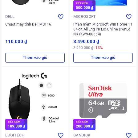
TIẾT KIỆM
500.000 ₫
DELL
MICROSOFT
Chuột máy tính Dell MS116
Phần mềm Microsoft Win Home 11
64-bit All Lng PK Lic Online DwnLd
NR (KW9-00664)
110.000 ₫
3.490.000 ₫
3.990.000 ₫
-13%
Thêm vào giỏ
Thêm vào giỏ
TIẾT KIỆM
TIẾT KIỆM
189.000 ₫
200.000 ₫
LOGITECH
SANDISK