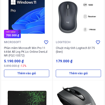
TIẾT KIỆM
700.000 ₫
MICROSOFT
LOGITECH
Phần mềm Microsoft Win Pro 11
Chuột máy tính Logitech B175
64-bit All Lng PK Lic Online DwnLd
(Đen)
NR (FQC-10572)
5.190.000 ₫
179.000 ₫
5.890.000 ₫
-12%
Thêm vào giỏ
Thêm vào giỏ