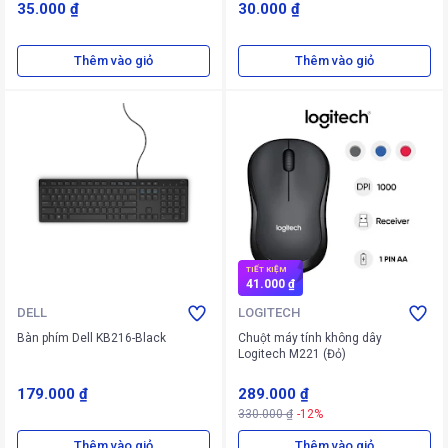
35.000 ₫
30.000 ₫
Thêm vào giỏ
Thêm vào giỏ
TIẾT KIỆM
41.000 ₫
DELL
LOGITECH
Bàn phím Dell KB216-Black
Chuột máy tính không dây
Logitech M221 (Đỏ)
179.000 ₫
289.000 ₫
330.000 ₫
-12%
Thêm vào giỏ
Thêm vào giỏ