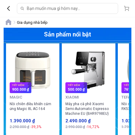
Gia dụng nhà bếp
Sản phẩm nổi bật
TIẾT KIỆM
TIẾT KIỆM
TIẾT KIỆ
900.000 ₫
500.000 ₫
761.0
MAGIC
XIAOMI
TEFAL
Nồi chiên điều khiển cảm
Máy pha cà phê Xiaomi
Nồi cơm 
ứng Magic 8L AC-164
Semi-Automatic Espresso
RK5354
Machine EU (BHR9798EU)
1.390.000 ₫
2.490.000 ₫
1.029
2.290.000 ₫
-39,3%
2.990.000 ₫
-16,72%
1.790.0