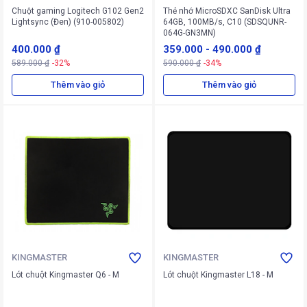
Chuột gaming Logitech G102 Gen2
Thẻ nhớ MicroSDXC SanDisk Ultra
Lightsync (Đen) (910-005802)
64GB, 100MB/s, C10 (SDSQUNR-
064G-GN3MN)
400.000 ₫
359.000
-
490.000 ₫
589.000 ₫
-32%
590.000 ₫
-34%
Thêm vào giỏ
Thêm vào giỏ
KINGMASTER
KINGMASTER
Lót chuột Kingmaster Q6 - M
Lót chuột Kingmaster L18 - M