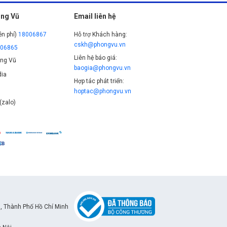
ng Vũ
Email liên hệ
ễn phí)
18006867
Hỗ trợ Khách hàng:
cskh@phongvu.vn
006865
Liên hệ báo giá:
ng Vũ
baogia@phongvu.vn
ia
Hợp tác phát triển:
hoptac@phongvu.vn
(zalo)
, Thành Phố Hồ Chí Minh