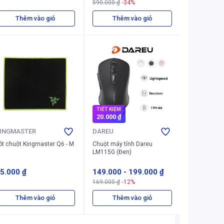
590.000 ₫
-34%
Thêm vào giỏ
Thêm vào giỏ
TIẾT KIỆM
20.000 ₫
INGMASTER
DAREU
ót chuột Kingmaster Q6 - M
Chuột máy tính Dareu
LM115G (Đen)
5.000 ₫
149.000
-
199.000 ₫
169.000 ₫
-12%
Thêm vào giỏ
Thêm vào giỏ