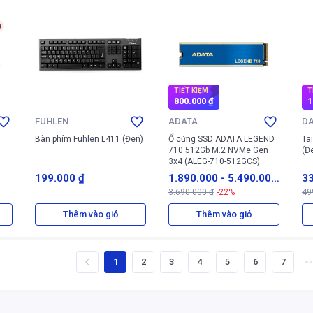
TIẾT KIỆM
T
800.000 ₫
1
FUHLEN
ADATA
D
Bàn phím Fuhlen L411 (Đen)
Ổ cứng SSD ADATA LEGEND
Ta
710 512Gb M.2 NVMe Gen
(Đ
3x4 (ALEG-710-512GCS)
(Xanh)
199.000 ₫
1.890.000
-
5.490.00
33
3.690.000 ₫
-22%
49
0 ₫
Thêm vào giỏ
Thêm vào giỏ
1
2
3
4
5
6
7