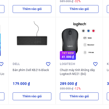
589.000 ₫
-32%
Thêm vào giỏ
Thêm vào giỏ
TIẾT KIỆM
41.000 ₫
DELL
LOGITECH
K
Bàn phím Dell KB216-Black
Chuột máy tính không dây
L
 Lic
Logitech M221 (Đỏ)
179.000 ₫
289.000 ₫
3
330.000 ₫
-12%
Thêm vào giỏ
Thêm vào giỏ