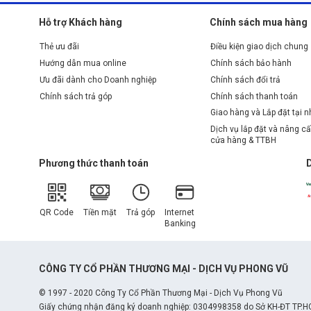
Hỗ trợ Khách hàng
Chính sách mua hàng
Thẻ ưu đãi
Điều kiện giao dịch chung
Hướng dẫn mua online
Chính sách bảo hành
Ưu đãi dành cho Doanh nghiệp
Chính sách đổi trả
Chính sách trả góp
Chính sách thanh toán
Giao hàng và Lắp đặt tại 
Dịch vụ lắp đặt và nâng cấ
cửa hàng & TTBH
Phương thức thanh toán
QR Code
Tiền mặt
Trả góp
Internet
Banking
CÔNG TY CỔ PHẦN THƯƠNG MẠI - DỊCH VỤ PHONG VŨ
© 1997 - 2020 Công Ty Cổ Phần Thương Mại - Dịch Vụ Phong Vũ
Giấy chứng nhận đăng ký doanh nghiệp: 0304998358 do Sở KH-ĐT TP.H