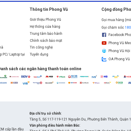
Thông tin Phong Vũ
Cộng đồng Pho
Giới thiệu Phong Vũ
Gọi mua hàng (mi
Hệ thống cửa hàng
Gọi chăm sóc
18
Trung tâm bảo hành
Facebook Pho
Chính sách bảo mật
Phong Vũ Med
nhà
Tin công nghệ
Phong Vũ Hội
p PC/ Laptop tại
Tuyển dụng
OA Phong Vũ 
Danh sách các ngân hàng thanh toán online
:
Địa chỉ trụ sở chính
Tầng 5, Số 117-119-121 Nguyễn Du, Phường Bến Thành, Quận 1
:
Văn phòng điều hành miền Bắc
CM cấp lần đầu