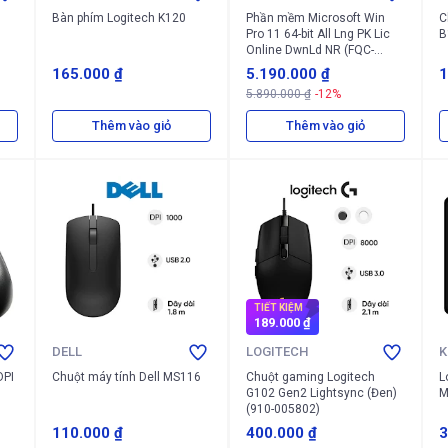
Bàn phím Logitech K120
Phần mềm Microsoft Win
C
Pro 11 64-bit All Lng PK Lic
B
Online DwnLd NR (FQC-
10572)
165.000 ₫
5.190.000 ₫
1
5.890.000 ₫
-12%
Thêm vào giỏ
Thêm vào giỏ
TIẾT KIỆM
189.000 ₫
DELL
LOGITECH
K
DPI
Chuột máy tính Dell MS116
Chuột gaming Logitech
L
G102 Gen2 Lightsync (Đen)
(910-005802)
110.000 ₫
400.000 ₫
3