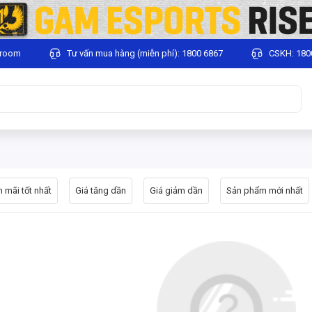
wroom
Tư vấn mua hàng (miễn phí): 1800 6867
CSKH: 180
 mãi tốt nhất
Giá tăng dần
Giá giảm dần
Sản phẩm mới nhất