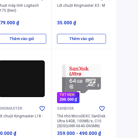
huột máy tính Logitech
Lót chuột Kingmaster X3 - M
175 (Đen)
79.000 ₫
35.000 ₫
Thêm vào giỏ
Thêm vào giỏ
TIẾT KIỆM
200.000 ₫
INGMASTER
SANDISK
ót chuột Kingmaster L18 -
Thẻ nhớ MicroSDXC SanDisk
M
Ultra 64GB, 100MB/s, C10
(SDSQUNR-064G-GN3MN)
0.000 ₫
359.000
-
490.000 ₫