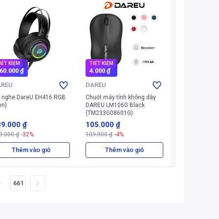
IẾT KIỆM
TIẾT KIỆM
60.000 ₫
4.000 ₫
AREU
DAREU
i nghe DareU EH416 RGB
Chuột máy tính không dây
en)
DAREU LM106G Black
(TM233G08601G)
9.000 ₫
105.000 ₫
9.000 ₫
-32%
109.000 ₫
-4%
Thêm vào giỏ
Thêm vào giỏ
661