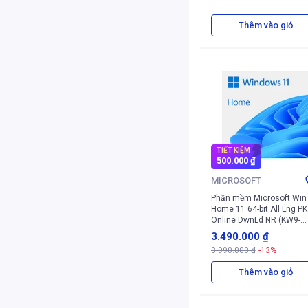
Thêm vào giỏ
TIẾT KIỆM
500.000 ₫
MICROSOFT
Phần mềm Microsoft Win
Home 11 64-bit All Lng PK
Online DwnLd NR (KW9-
00664)
3.490.000 ₫
3.990.000 ₫
-13%
Thêm vào giỏ