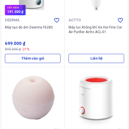
TIẾT KIỆM
191.000 ₫
DEERMA
ACTTO
Máy tạo độ ẩm Deerma F628S
Máy lọc không khí Xe Hơi Fine Car
Air Purifier Actto ACL-01
699.000 ₫
890.000 ₫
-21%
Thêm vào giỏ
Liên hệ