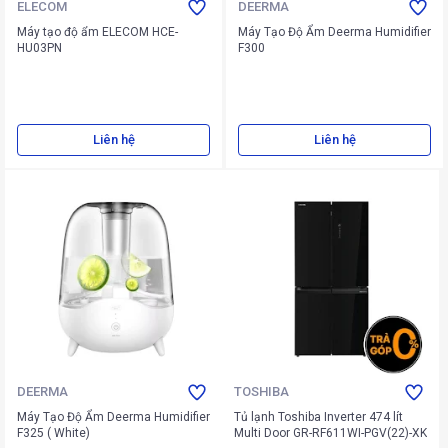
ELECOM
DEERMA
Máy tạo độ ẩm ELECOM HCE-
Máy Tạo Độ Ẩm Deerma Humidifier
HU03PN
F300
Liên hệ
Liên hệ
DEERMA
TOSHIBA
Máy Tạo Độ Ẩm Deerma Humidifier
Tủ lạnh Toshiba Inverter 474 lít
F325 ( White)
Multi Door GR-RF611WI-PGV(22)-XK