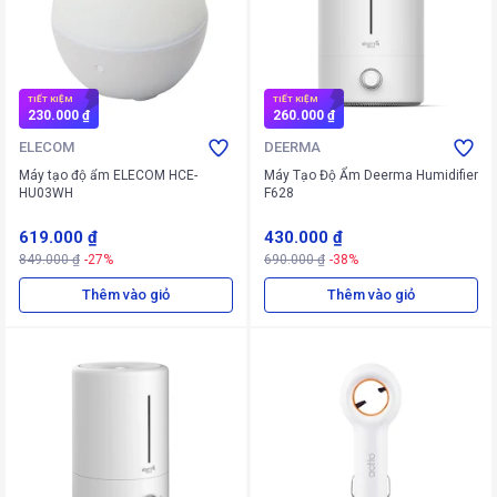
TIẾT KIỆM
TIẾT KIỆM
230.000 ₫
260.000 ₫
ELECOM
DEERMA
Máy tạo độ ẩm ELECOM HCE-
Máy Tạo Độ Ẩm Deerma Humidifier
HU03WH
F628
619.000 ₫
430.000 ₫
849.000 ₫
-27%
690.000 ₫
-38%
Thêm vào giỏ
Thêm vào giỏ