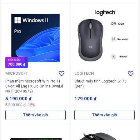
TIẾT KIỆM
700.000 ₫
MICROSOFT
LOGITECH
Phần mềm Microsoft Win Pro 11
Chuột máy tính Logitech B175
64-bit All Lng PK Lic Online DwnLd
(Đen)
NR (FQC-10572)
5.190.000 ₫
179.000 ₫
5.890.000 ₫
-12%
Thêm vào giỏ
Thêm vào giỏ