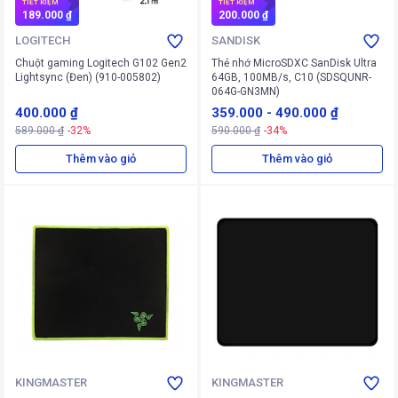
TIẾT KIỆM
TIẾT KIỆM
189.000 ₫
200.000 ₫
LOGITECH
SANDISK
Chuột gaming Logitech G102 Gen2
Thẻ nhớ MicroSDXC SanDisk Ultra
Lightsync (Đen) (910-005802)
64GB, 100MB/s, C10 (SDSQUNR-
064G-GN3MN)
400.000 ₫
359.000
-
490.000 ₫
589.000 ₫
-32%
590.000 ₫
-34%
Thêm vào giỏ
Thêm vào giỏ
KINGMASTER
KINGMASTER