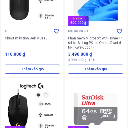
TIẾT KIỆM
500.000 ₫
DELL
MICROSOFT
Chuột máy tính Dell MS116
Phần mềm Microsoft Win Home 11
64-bit All Lng PK Lic Online DwnLd
NR (KW9-00664)
110.000 ₫
3.490.000 ₫
3.990.000 ₫
-13%
Thêm vào giỏ
Thêm vào giỏ