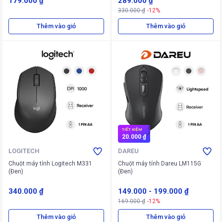
179.000 ₫
289.000 ₫
330.000 ₫
-12%
Thêm vào giỏ
Thêm vào giỏ
TIẾT KIỆM
20.000 ₫
LOGITECH
DAREU
Chuột máy tính Logitech M331
Chuột máy tính Dareu LM115G
(Đen)
(Đen)
340.000 ₫
149.000
-
199.000 ₫
169.000 ₫
-12%
Thêm vào giỏ
Thêm vào giỏ