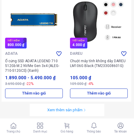
TIẾT KIỆM
TIẾT KIỆM
800.000 ₫
4.000 ₫
ADATA
DAREU
Ổ cứng SSD ADATA LEGEND 710
Chuột máy tính không dây DAREU
512Gb M.2 NVMe Gen 3x4 (ALEG-
LM106G Black (TM233G08601G)
710-512GCS) (Xanh)
1.890.000
-
5.490.000 ₫
105.000 ₫
3.690.000 ₫
-22%
109.000 ₫
-4%
Thêm vào giỏ
Thêm vào giỏ
Xem thêm sản phẩm
Trang chủ
Danh mục
Giỏ hàng
Thông báo
Tài khoản