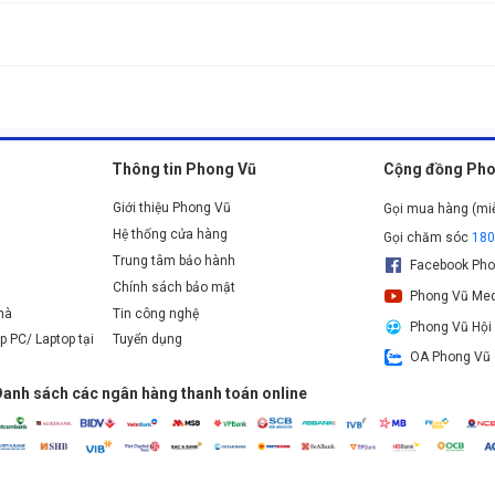
iệu suất thấp hơn trong các tác vụ nặng. Ryzen 3 phù hợp cho người dùng phổ 
 dòng cao cấp hơn của AMD mới hỗ trợ DDR5.
i các bo mạch chủ chipset A320, B450, B550. Nếu là Ryzen 3 thế hệ mới hơn, hãy
Thông tin Phong Vũ
Cộng đồng Pho
Giới thiệu Phong Vũ
Gọi mua hàng (mi
Hệ thống cửa hàng
Gọi chăm sóc
18
Trung tâm bảo hành
Facebook Pho
Chính sách bảo mật
Phong Vũ Med
nhà
Tin công nghệ
Phong Vũ Hội
p PC/ Laptop tại
Tuyển dụng
Tổng quan về thương hiệu CPU AMD ryzen 3
OA Phong Vũ 
yzen 3
Danh sách các ngân hàng thanh toán online
việc hiệu quả hơn
nh (4 nhân), đáp ứng tốt những yêu cầu cơ bản như các thao tác văn
n khác nhưng bộ xử lý này vẫn đảm bảo hỗ trợ tốt những tác vụ khôn