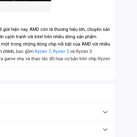
ế giới hiện nay. AMD còn là thương hiệu lớn, chuyên sản
ớn cạnh tranh với Intel trên nhiều dòng sản phẩm.
à một trong những dòng chip nổi bật của AMD với nhiều
m chính,
bao gồm
Ryzen 7
,
Ryzen 5
và Ryzen 3.
tựa game nhẹ và thao tác đồ họa cơ bản trên chip Ryzen
 số mẫu Ryzen 3 thế hệ mới cũng có thể xử lý đa nhiệm và