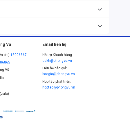
thông, trong khi Ryzen 5 tốt hơn cho gaming và làm việc
 kiểm tra chipset hỗ trợ trước khi mua.
ng Vũ
Email liên hệ
ễn phí)
18006867
Hỗ trợ Khách hàng:
cskh@phongvu.vn
006865
Liên hệ báo giá:
ng Vũ
baogia@phongvu.vn
ia
Hợp tác phát triển:
hoptac@phongvu.vn
(zalo)
 phòng, học tập, chơi một số game đơn giản,.... Mặc dù
g quá nặng tài nguyên máy tính.