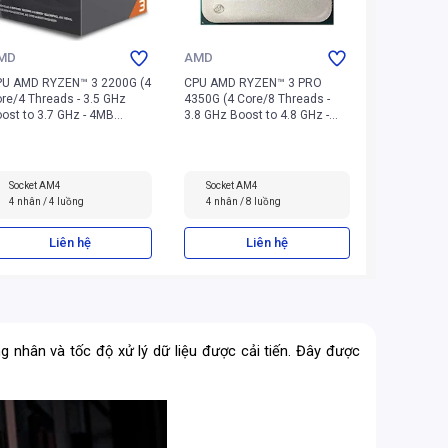
MD
AMD
PU AMD RYZEN™ 3 2200G (4
CPU AMD RYZEN™ 3 PRO
re/4 Threads - 3.5 GHz
4350G (4 Core/8 Threads -
ost to 3.7 GHz - 4MB
3.8 GHz Boost to 4.8 GHz -
che - AM4)
4MB Cache - AM4)
Socket AM4
Socket AM4
4 nhân / 4 luồng
4 nhân / 8 luồng
Liên hệ
Liên hệ
 nhân và tốc độ xử lý dữ liệu được cải tiến. Đây được