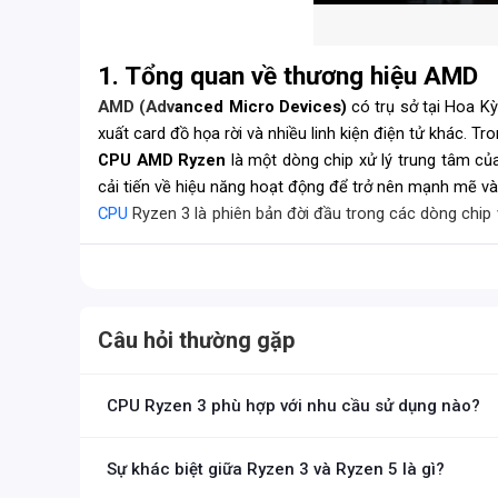
1. Tổng quan về thương hiệu AMD
AMD (Adv
anced Micro Devices)
có trụ sở tại Hoa Kỳ
xuất card đồ họa rời và nhiều linh kiện điện tử khác. 
CPU AMD Ryzen
là một dòng chip xử lý trung tâm củ
cải tiến về hiệu năng hoạt động để trở nên mạnh mẽ v
CPU
Ryzen 3 là phiên bản đời đầu trong các dòng chip 
3 với mức độ phân giải 720p. Chip Ryzen 3 vẫn có thể h
Câu hỏi thường gặp
CPU Ryzen 3 phù hợp với nhu cầu sử dụng nào?
Ryzen 3 là dòng CPU phổ thông của AMD, phù hợp cho các tác
chỉnh sửa ảnh nhẹ nhàng.
Sự khác biệt giữa Ryzen 3 và Ryzen 5 là gì?