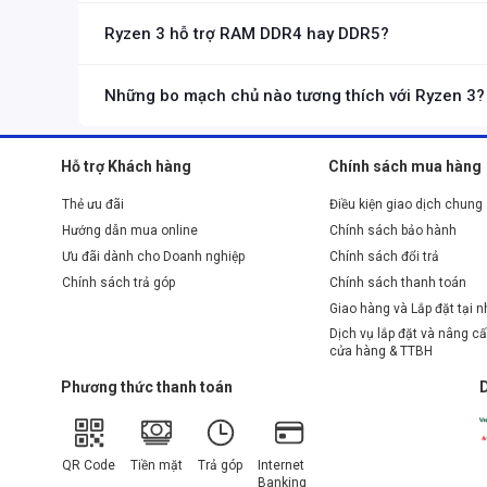
Ryzen 3 thường có số nhân và luồng ít hơn Ryzen 5, dẫn đến h
chuyên sâu hơn.
Ryzen 3 hỗ trợ RAM DDR4 hay DDR5?
Hiện tại, hầu hết các CPU Ryzen 3 chỉ hỗ trợ RAM DDR4. Các
Những bo mạch chủ nào tương thích với Ryzen 3?
Ryzen 3 thế hệ 3 và 4 thường dùng socket AM4, tương thích vớ
Hỗ trợ Khách hàng
Chính sách mua hàng
Thẻ ưu đãi
Điều kiện giao dịch chung
Hướng dẫn mua online
Chính sách bảo hành
Ưu đãi dành cho Doanh nghiệp
Chính sách đổi trả
Chính sách trả góp
Chính sách thanh toán
Giao hàng và Lắp đặt tại 
Dịch vụ lắp đặt và nâng cấ
cửa hàng & TTBH
2. Đặc điểm nổi bật của dòng
CPU
R
Phương thức thanh toán
2.1. Phục vụ tốt các tác vụ cơ bản, làm 
Series CPU Ryzen 3
sở hữu số lượng nhân xử lý ổn đị
QR Code
Tiền mặt
Trả góp
Internet
không có hiệu năng quá vượt trội như những dòng Ryze
Banking