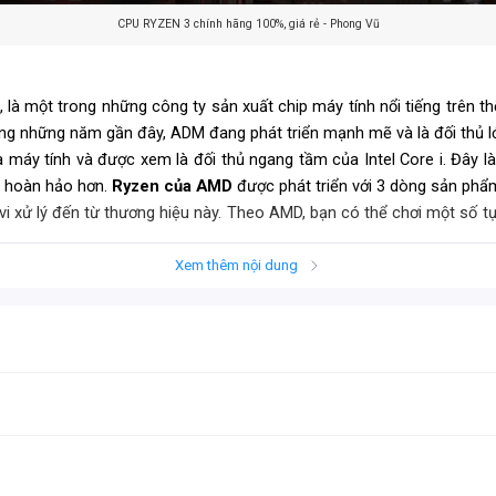
CPU RYZEN 3 chính hãng 100%, giá rẻ - Phong Vũ
, là một trong những công ty sản xuất chip máy tính nổi tiếng trên th
Trong những năm gần đây, ADM đang phát triển mạnh mẽ và là đối thủ l
a máy tính và được xem là đối thủ ngang tầm của
Intel Core i
. Đây l
à hoàn hảo hơn.
Ryzen của AMD
được phát triển với 3 dòng sản phẩ
vi xử lý đến từ thương hiệu này. Theo AMD, bạn có thể chơi một số 
ỗ trợ máy tính tải được video và hình ảnh ở mức độ HD hoặc full HD.
Xem thêm nội dung
 vụ cơ bản như làm việc văn phòng, lướt web, xem phim và chơi game nhẹ. Một