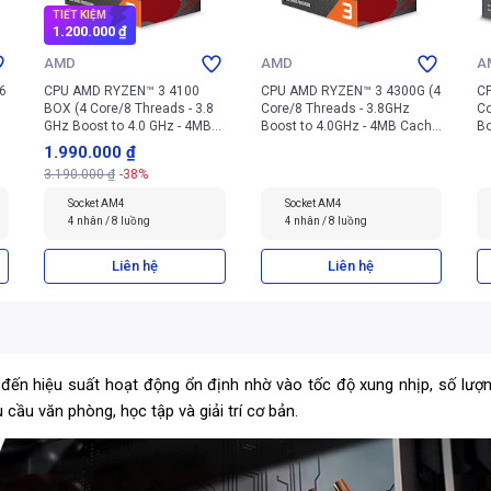
TIẾT KIỆM
1.200.000 ₫
AMD
AMD
A
6
CPU AMD RYZEN™ 3 4100
CPU AMD RYZEN™ 3 4300G (4
C
BOX (4 Core/8 Threads - 3.8
Core/8 Threads - 3.8GHz
Co
GHz Boost to 4.0 GHz - 4MB
Boost to 4.0GHz - 4MB Cache
Bo
Cache - AM4)
- AM4)
Ca
1.990.000 ₫
3.190.000 ₫
-38%
Socket AM4
Socket AM4
4 nhân / 8 luồng
4 nhân / 8 luồng
Liên hệ
Liên hệ
ến hiệu suất hoạt động ổn định nhờ vào tốc độ xung nhịp, số lượng
cầu văn phòng, học tập và giải trí cơ bản.