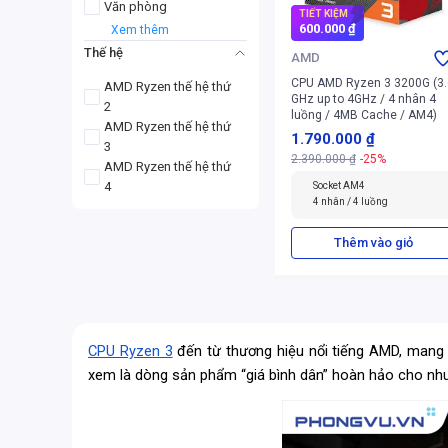
Văn phòng
TIẾT KIỆM
600.000 ₫
Xem thêm
Thế hệ
AMD
CPU AMD Ryzen 3 3200G (3.
AMD Ryzen thế hệ thứ
GHz up to 4GHz / 4 nhân 4
2
luồng / 4MB Cache / AM4)
AMD Ryzen thế hệ thứ
1.790.000 ₫
3
2.390.000 ₫
-25%
AMD Ryzen thế hệ thứ
4
Socket AM4
4 nhân / 4 luồng
Thêm vào giỏ
CPU Ryzen 3
đến từ thương hiệu nổi tiếng AMD, mang đ
xem là dòng sản phẩm “giá bình dân” hoàn hảo cho nhu 