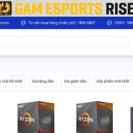
wroom
Tư vấn mua hàng (miễn phí): 1800 6867
CSKH: 180
 mãi tốt nhất
Giá tăng dần
Giá giảm dần
Sản phẩm mới nhất