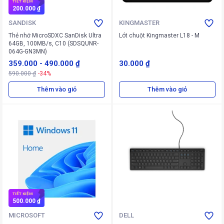
TIẾT KIỆM
200.000 ₫
SANDISK
KINGMASTER
Thẻ nhớ MicroSDXC SanDisk Ultra
Lót chuột Kingmaster L18 - M
64GB, 100MB/s, C10 (SDSQUNR-
064G-GN3MN)
359.000
-
490.000 ₫
30.000 ₫
590.000 ₫
-34%
Thêm vào giỏ
Thêm vào giỏ
TIẾT KIỆM
500.000 ₫
MICROSOFT
DELL