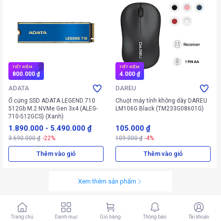
TIẾT KIỆM
TIẾT KIỆM
800.000 ₫
4.000 ₫
ADATA
DAREU
Ổ cứng SSD ADATA LEGEND 710
Chuột máy tính không dây DAREU
512Gb M.2 NVMe Gen 3x4 (ALEG-
LM106G Black (TM233G08601G)
710-512GCS) (Xanh)
1.890.000
-
5.490.000 ₫
105.000 ₫
3.690.000 ₫
-22%
109.000 ₫
-4%
Thêm vào giỏ
Thêm vào giỏ
Xem thêm sản phẩm
Trang chủ
Danh mục
Giỏ hàng
Thông báo
Tài khoản