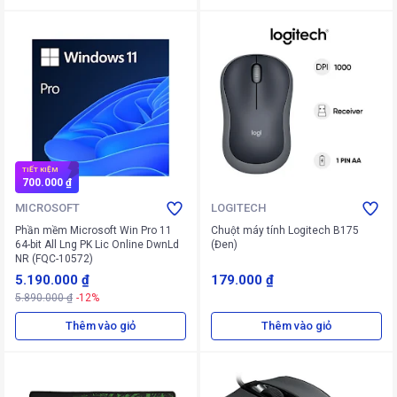
TIẾT KIỆM
700.000 ₫
MICROSOFT
LOGITECH
Phần mềm Microsoft Win Pro 11
Chuột máy tính Logitech B175
64-bit All Lng PK Lic Online DwnLd
(Đen)
NR (FQC-10572)
5.190.000 ₫
179.000 ₫
5.890.000 ₫
-12%
Thêm vào giỏ
Thêm vào giỏ