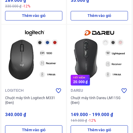
289.000 ₫
35.000 ₫
330.000 ₫
-12%
Thêm vào giỏ
Thêm vào giỏ
TIẾT KIỆM
20.000 ₫
LOGITECH
DAREU
Chuột máy tính Logitech M331
Chuột máy tính Dareu LM115G
(Đen)
(Đen)
340.000 ₫
149.000
-
199.000 ₫
169.000 ₫
-12%
Thêm vào giỏ
Thêm vào giỏ