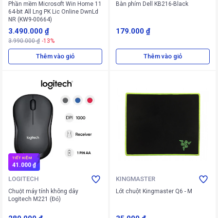
Phần mềm Microsoft Win Home 11
Bàn phím Dell KB216-Black
64-bit All Lng PK Lic Online DwnLd
NR (KW9-00664)
3.490.000 ₫
179.000 ₫
3.990.000 ₫
-13%
Thêm vào giỏ
Thêm vào giỏ
TIẾT KIỆM
41.000 ₫
LOGITECH
KINGMASTER
Chuột máy tính không dây
Lót chuột Kingmaster Q6 - M
Logitech M221 (Đỏ)