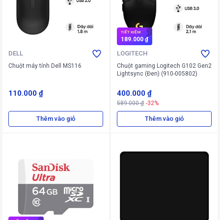
TIẾT KIỆM
189.000 ₫
DELL
LOGITECH
Chuột máy tính Dell MS116
Chuột gaming Logitech G102 Gen2
Lightsync (Đen) (910-005802)
110.000 ₫
400.000 ₫
589.000 ₫
-32%
Thêm vào giỏ
Thêm vào giỏ