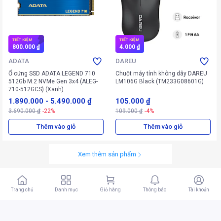
TIẾT KIỆM
TIẾT KIỆM
800.000 ₫
4.000 ₫
ADATA
DAREU
Ổ cứng SSD ADATA LEGEND 710
Chuột máy tính không dây DAREU
512Gb M.2 NVMe Gen 3x4 (ALEG-
LM106G Black (TM233G08601G)
710-512GCS) (Xanh)
1.890.000
-
5.490.000 ₫
105.000 ₫
3.690.000 ₫
-22%
109.000 ₫
-4%
Thêm vào giỏ
Thêm vào giỏ
Xem thêm sản phẩm
Trang chủ
Danh mục
Giỏ hàng
Thông báo
Tài khoản