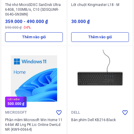
Thẻ nhớ MicroSDXC SanDisk Ultra
Lót chuột Kingmaster L18 - M
64GB, 100MB/s, C10 (SDSQUNR-
064G-GN3MN)
359.000
-
490.000 ₫
30.000 ₫
590.000 ₫
-34%
Thêm vào giỏ
Thêm vào giỏ
TIẾT KIỆM
500.000 ₫
MICROSOFT
DELL
Phần mềm Microsoft Win Home 11
Bàn phím Dell KB216-Black
64-bit All Lng PK Lic Online DwnLd
NR (KW9-00664)