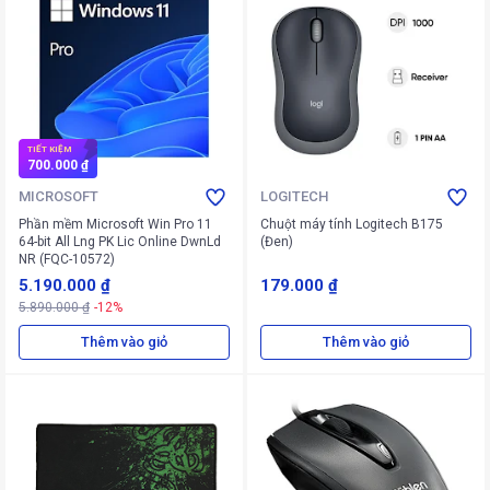
TIẾT KIỆM
700.000 ₫
MICROSOFT
LOGITECH
Phần mềm Microsoft Win Pro 11
Chuột máy tính Logitech B175
64-bit All Lng PK Lic Online DwnLd
(Đen)
NR (FQC-10572)
5.190.000 ₫
179.000 ₫
5.890.000 ₫
-12%
Thêm vào giỏ
Thêm vào giỏ