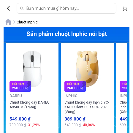
Chuột Inphic
Sản phẩm chuột Inphic nổi bật
TIẾT KIỆM
TIẾT KIỆM
TIẾT KIỆ
250.000 ₫
260.000 ₫
250.0
DAREU
INPHIC
INPHIC
Chuột không dây DAREU
Chuột không dây Inphic YC-
Chuột G
A950GM (Trắng)
KALO Silent Pulse PA3207
Inphic 
(Vàng)
(Xám)
549.000 ₫
389.000 ₫
449.0
799.000 ₫
-31,29%
649.000 ₫
-40,06%
699.000