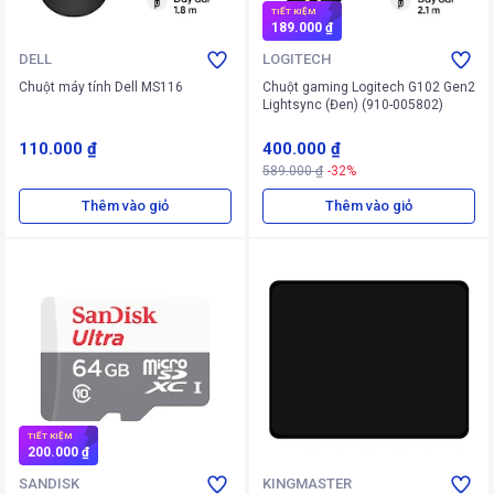
TIẾT KIỆM
189.000 ₫
DELL
LOGITECH
Chuột máy tính Dell MS116
Chuột gaming Logitech G102 Gen2
Lightsync (Đen) (910-005802)
110.000 ₫
400.000 ₫
589.000 ₫
-32%
Thêm vào giỏ
Thêm vào giỏ
TIẾT KIỆM
200.000 ₫
SANDISK
KINGMASTER