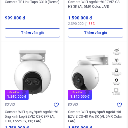
Camera TP-Link Tapo C310 (Demo)
Camera WIFI ngoài trời EZVIZ CS-
H3 3K (AI, 5MP, Color, LAN)
999.000 ₫
1.590.000 ₫
2.390.000 ₫
-33%
Thêm vào giỏ
Thêm vào giỏ
TIẾT KIỆM
TIẾT KIỆM
1.240.000 ₫
1.140.000 ₫
EZVIZ
EZVIZ
Camera WIFI quay/quét ngoài trời
Camera WIFI quay/quét ngoài trời
ống kính kép EZVIZ CS-C8PF (AI,
EZVIZ CS-H8 Pro 3K (AI, 5MP, Color,
FHD, zoom 8x, PiP, LAN)
LAN)