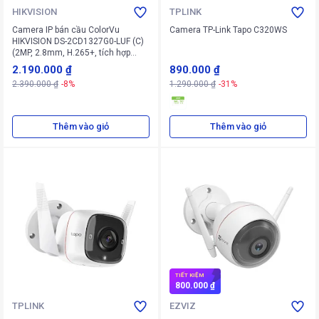
HIKVISION
TPLINK
Camera IP bán cầu ColorVu
Camera TP-Link Tapo C320WS
HIKVISION DS-2CD1327G0-LUF (C)
(2MP, 2.8mm, H.265+, tích hợp
micro, khe cắm thẻ nhớ)
2.190.000 ₫
890.000 ₫
2.390.000 ₫
-8%
1.290.000 ₫
-31%
Thêm vào giỏ
Thêm vào giỏ
TIẾT KIỆM
800.000 ₫
TPLINK
EZVIZ