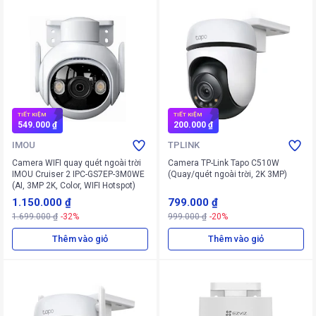
TIẾT KIỆM
TIẾT KIỆM
549.000 ₫
200.000 ₫
IMOU
TPLINK
Camera WIFI quay quét ngoài trời
Camera TP-Link Tapo C510W
IMOU Cruiser 2 IPC-GS7EP-3M0WE
(Quay/quét ngoài trời, 2K 3MP)
(AI, 3MP 2K, Color, WIFI Hotspot)
1.150.000 ₫
799.000 ₫
1.699.000 ₫
-32%
999.000 ₫
-20%
Thêm vào giỏ
Thêm vào giỏ