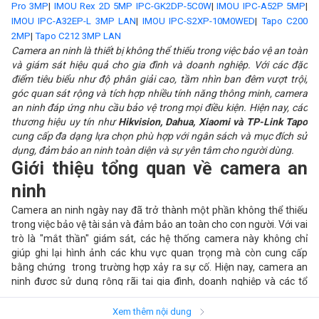
Pro 3MP
|
IMOU Rex 2D 5MP IPC-GK2DP-5C0W
|
IMOU IPC-A52P 5MP
|
IMOU IPC-A32EP-L 3MP LAN
|
IMOU IPC-S2XP-10M0WED
|
Tapo C200
2MP
|
Tapo C212 3MP LAN
Camera an ninh là thiết bị không thể thiếu trong việc bảo vệ an toàn
và giám sát hiệu quả cho gia đình và doanh nghiệp. Với các đặc
điểm tiêu biểu như độ phân giải cao, tầm nhìn ban đêm vượt trội,
góc quan sát rộng và tích hợp nhiều tính năng thông minh, camera
an ninh đáp ứng nhu cầu bảo vệ trong mọi điều kiện. Hiện nay, các
thương hiệu uy tín như
Hikvision, Dahua, Xiaomi và TP-Link Tapo
cung cấp đa dạng lựa chọn phù hợp với ngân sách và mục đích sử
dụng, đảm bảo an ninh toàn diện và sự yên tâm cho người dùng.
Giới thiệu tổng quan về camera an
ninh
Camera an ninh ngày nay đã trở thành một phần không thể thiếu
trong việc bảo vệ tài sản và đảm bảo an toàn cho con người. Với vai
trò là "mắt thần" giám sát, các hệ thống camera này không chỉ
giúp ghi lại hình ảnh các khu vực quan trọng mà còn cung cấp
bằng chứng trong trường hợp xảy ra sự cố. Hiện nay, camera an
ninh được sử dụng rộng rãi tại gia đình, doanh nghiệp và các tổ
chức lớn, góp phần giảm thiểu nguy cơ tội phạm và cải thiện an
ninh tổng thể.
Xem thêm nội dung