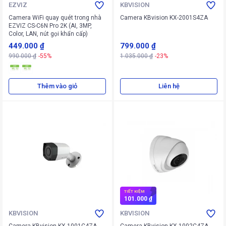
EZVIZ
KBVISION
Camera WiFi quay quét trong nhà
Camera KBvision KX-2001S4ZA
EZVIZ CS-C6N Pro 2K (AI, 3MP,
Color, LAN, nút gọi khẩn cấp)
449.000 ₫
799.000 ₫
990.000 ₫
-55%
1.035.000 ₫
-23%
Thêm vào giỏ
Liên hệ
TIẾT KIỆM
101.000 ₫
KBVISION
KBVISION