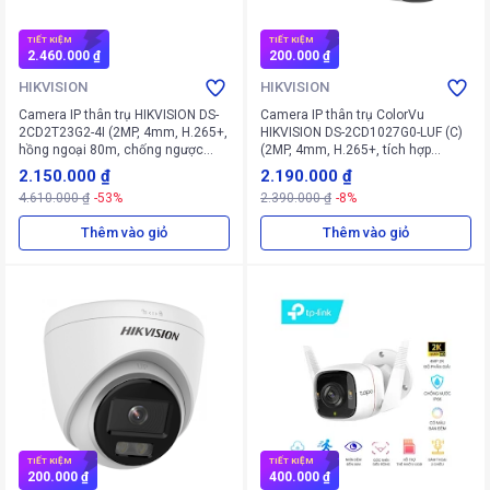
TIẾT KIỆM
TIẾT KIỆM
2.460.000 ₫
200.000 ₫
HIKVISION
HIKVISION
Camera IP thân trụ HIKVISION DS-
Camera IP thân trụ ColorVu
2CD2T23G2-4I (2MP, 4mm, H.265+,
HIKVISION DS-2CD1027G0-LUF (C)
hồng ngoại 80m, chống ngược
(2MP, 4mm, H.265+, tích hợp
sáng, báo động giả)
micro, khe cắm thẻ nhớ)
2.150.000 ₫
2.190.000 ₫
4.610.000 ₫
-53%
2.390.000 ₫
-8%
Thêm vào giỏ
Thêm vào giỏ
TIẾT KIỆM
TIẾT KIỆM
200.000 ₫
400.000 ₫