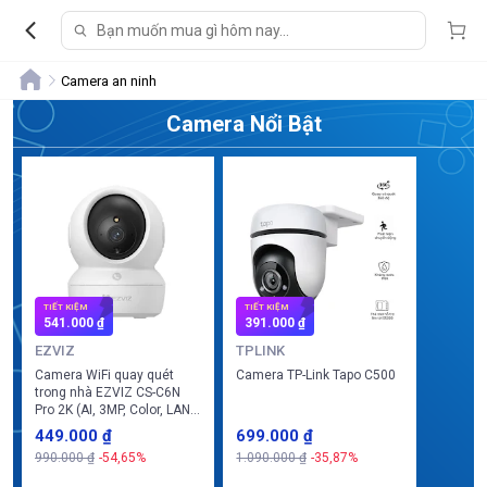
Camera an ninh
Camera Nổi Bật
TIẾT KIỆM
TIẾT KIỆM
541.000 ₫
391.000 ₫
EZVIZ
TPLINK
Camera WiFi quay quét
Camera TP-Link Tapo C500
trong nhà EZVIZ CS-C6N
Pro 2K (AI, 3MP, Color, LAN,
nút gọi khẩn cấp)
449.000 ₫
699.000 ₫
990.000 ₫
-54,65%
1.090.000 ₫
-35,87%