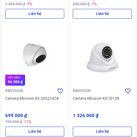
1.425.000 ₫
-9%
535.000 ₫
-7%
Liên hệ
Liên hệ
TIẾT KIỆM
94.000 ₫
KBVISION
KBVISION
Camera KBvision KX-2002C4ZA
Camera KBvision KX-2012N
699.000 ₫
1.326.000 ₫
793.000 ₫
-12%
Liên hệ
Liên hệ