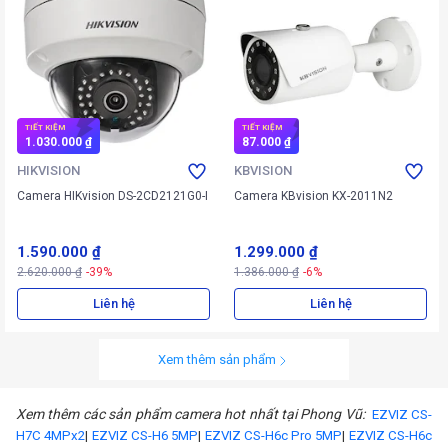
TIẾT KIỆM
TIẾT KIỆM
1.030.000 ₫
87.000 ₫
HIKVISION
KBVISION
Camera HIKvision DS-2CD2121G0-I
Camera KBvision KX-2011N2
1.590.000 ₫
1.299.000 ₫
2.620.000 ₫
-39%
1.386.000 ₫
-6%
Liên hệ
Liên hệ
Xem thêm sản phẩm
Xem thêm các sản phẩm camera hot nhất tại Phong Vũ:
EZVIZ CS-
H7C 4MPx2
|
EZVIZ CS-H6 5MP
|
EZVIZ CS-H6c Pro 5MP
|
EZVIZ CS-H6c