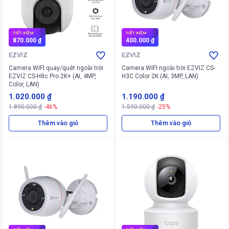
TIẾT KIỆM
TIẾT KIỆM
870.000 ₫
400.000 ₫
EZVIZ
EZVIZ
Camera WIFI quay/quét ngoài trời
Camera WIFI ngoài trời EZVIZ CS-
EZVIZ CS-H8c Pro 2K+ (AI, 4MP,
H3C Color 2K (AI, 3MP, LAN)
Color, LAN)
1.020.000 ₫
1.190.000 ₫
1.890.000 ₫
-46%
1.590.000 ₫
-25%
Thêm vào giỏ
Thêm vào giỏ