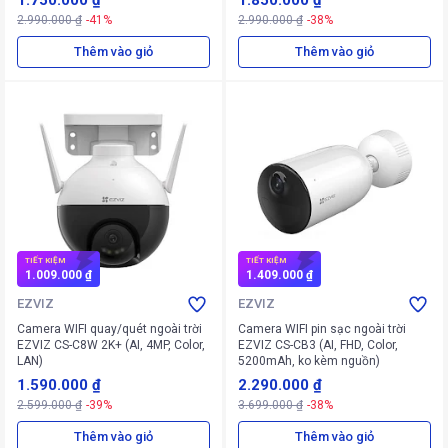
1.750.000 ₫
1.850.000 ₫
2.990.000 ₫
-41%
2.990.000 ₫
-38%
Thêm vào giỏ
Thêm vào giỏ
TIẾT KIỆM
TIẾT KIỆM
1.009.000 ₫
1.409.000 ₫
EZVIZ
EZVIZ
Camera WIFI quay/quét ngoài trời
Camera WIFI pin sạc ngoài trời
EZVIZ CS-C8W 2K+ (AI, 4MP, Color,
EZVIZ CS-CB3 (AI, FHD, Color,
LAN)
5200mAh, ko kèm nguồn)
1.590.000 ₫
2.290.000 ₫
2.599.000 ₫
-39%
3.699.000 ₫
-38%
Thêm vào giỏ
Thêm vào giỏ