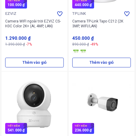
TIẾT KIỆM
TIẾT KIỆM
100.000 ₫
440.000 ₫
EZVIZ
TPLINK
Camera WIFI ngoài trời EZVIZ CS-
Camera TP-Link Tapo C212 (2K
H3C Color 2K+ (AI, 4MP, LAN)
3MP, WIFI/LAN)
1.290.000 ₫
450.000 ₫
1.390.000 ₫
-7%
890.000 ₫
-49%
Thêm vào giỏ
Thêm vào giỏ
TIẾT KIỆM
TIẾT KIỆM
541.000 ₫
236.000 ₫