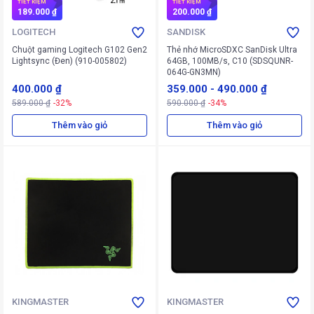
TIẾT KIỆM
TIẾT KIỆM
189.000 ₫
200.000 ₫
LOGITECH
SANDISK
Chuột gaming Logitech G102 Gen2
Thẻ nhớ MicroSDXC SanDisk Ultra
Lightsync (Đen) (910-005802)
64GB, 100MB/s, C10 (SDSQUNR-
064G-GN3MN)
400.000 ₫
359.000
-
490.000 ₫
589.000 ₫
-32%
590.000 ₫
-34%
Thêm vào giỏ
Thêm vào giỏ
KINGMASTER
KINGMASTER