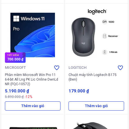
TIẾT KIỆM
700.000 ₫
MICROSOFT
LOGITECH
Phần mềm Microsoft Win Pro 11
Chuột máy tính Logitech B175
64-bit All Lng PK Lic Online DwnLd
(Đen)
NR (FQC-10572)
5.190.000 ₫
179.000 ₫
5.890.000 ₫
-12%
Thêm vào giỏ
Thêm vào giỏ