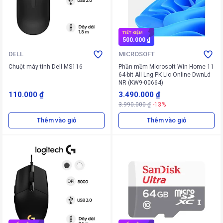
TIẾT KIỆM
500.000 ₫
DELL
MICROSOFT
Chuột máy tính Dell MS116
Phần mềm Microsoft Win Home 11
64-bit All Lng PK Lic Online DwnLd
NR (KW9-00664)
110.000 ₫
3.490.000 ₫
3.990.000 ₫
-13%
Thêm vào giỏ
Thêm vào giỏ