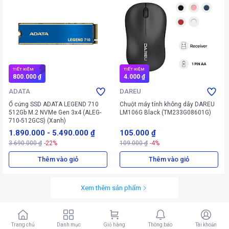
TIẾT KIỆM
TIẾT KIỆM
800.000 ₫
4.000 ₫
ADATA
DAREU
Ổ cứng SSD ADATA LEGEND 710
Chuột máy tính không dây DAREU
512Gb M.2 NVMe Gen 3x4 (ALEG-
LM106G Black (TM233G08601G)
710-512GCS) (Xanh)
1.890.000
-
5.490.000 ₫
105.000 ₫
3.690.000 ₫
-22%
109.000 ₫
-4%
Thêm vào giỏ
Thêm vào giỏ
Xem thêm sản phẩm
Trang chủ
Danh mục
Giỏ hàng
Thông báo
Tài khoản