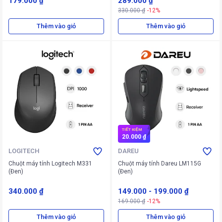
179.000 ₫
289.000 ₫
330.000 ₫
-12%
Thêm vào giỏ
Thêm vào giỏ
TIẾT KIỆM
20.000 ₫
LOGITECH
DAREU
Chuột máy tính Logitech M331
Chuột máy tính Dareu LM115G
(Đen)
(Đen)
340.000 ₫
149.000
-
199.000 ₫
169.000 ₫
-12%
Thêm vào giỏ
Thêm vào giỏ