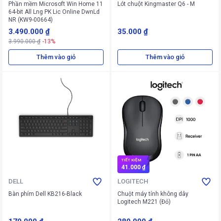
Phần mềm Microsoft Win Home 11
Lót chuột Kingmaster Q6 - M
64-bit All Lng PK Lic Online DwnLd
NR (KW9-00664)
3.490.000 ₫
35.000 ₫
3.990.000 ₫
-13%
Thêm vào giỏ
Thêm vào giỏ
TIẾT KIỆM
41.000 ₫
DELL
LOGITECH
Bàn phím Dell KB216-Black
Chuột máy tính không dây
Logitech M221 (Đỏ)