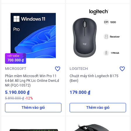
TIẾT KIỆM
700.000 ₫
MICROSOFT
LOGITECH
Phần mềm Microsoft Win Pro 11
Chuột máy tính Logitech B175
64-bit All Lng PK Lic Online DwnLd
(Đen)
NR (FQC-10572)
5.190.000 ₫
179.000 ₫
5.890.000 ₫
-12%
Thêm vào giỏ
Thêm vào giỏ