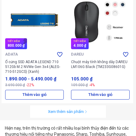
TIẾT KIỆM
TIẾT KIỆM
800.000 ₫
4.000 ₫
ADATA
DAREU
Ổ cứng SSD ADATA LEGEND 710
Chuột máy tính không dây DAREU
512Gb M.2 NVMe Gen 3x4 (ALEG-
LM106G Black (TM233G08601G)
710-512GCS) (Xanh)
1.890.000
-
5.490.000 ₫
105.000 ₫
3.690.000 ₫
-22%
109.000 ₫
-4%
Thêm vào giỏ
Thêm vào giỏ
Xem thêm sản phẩm
Hiện nay, trên thị trường có rất nhiều loại bình thủy điện đến từ các
thương hiệu nổi tiếng như Panasonic, Sharp, Toshiba, Sunhouse,