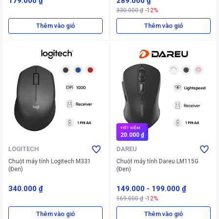
179.000 ₫
289.000 ₫
330.000 ₫
-12%
Thêm vào giỏ
Thêm vào giỏ
TIẾT KIỆM
20.000 ₫
LOGITECH
DAREU
Chuột máy tính Logitech M331
Chuột máy tính Dareu LM115G
(Đen)
(Đen)
340.000 ₫
149.000
-
199.000 ₫
169.000 ₫
-12%
Thêm vào giỏ
Thêm vào giỏ