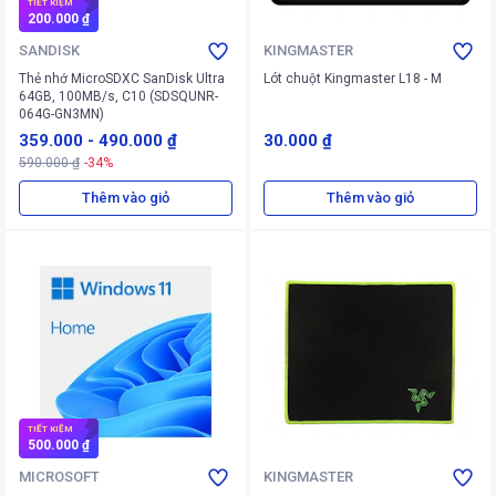
TIẾT KIỆM
200.000 ₫
SANDISK
KINGMASTER
Thẻ nhớ MicroSDXC SanDisk Ultra
Lót chuột Kingmaster L18 - M
64GB, 100MB/s, C10 (SDSQUNR-
064G-GN3MN)
359.000
-
490.000 ₫
30.000 ₫
590.000 ₫
-34%
Thêm vào giỏ
Thêm vào giỏ
TIẾT KIỆM
500.000 ₫
MICROSOFT
KINGMASTER