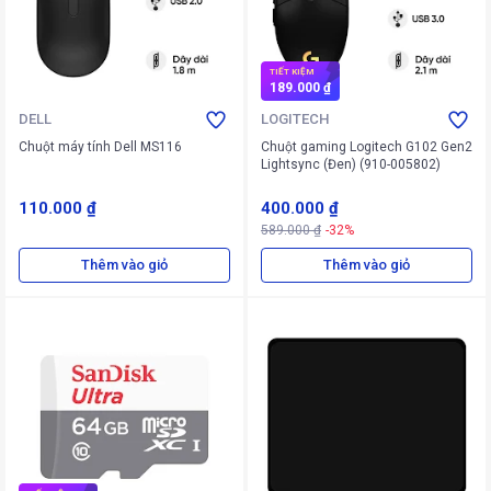
TIẾT KIỆM
189.000 ₫
DELL
LOGITECH
Chuột máy tính Dell MS116
Chuột gaming Logitech G102 Gen2
Lightsync (Đen) (910-005802)
110.000 ₫
400.000 ₫
589.000 ₫
-32%
Thêm vào giỏ
Thêm vào giỏ