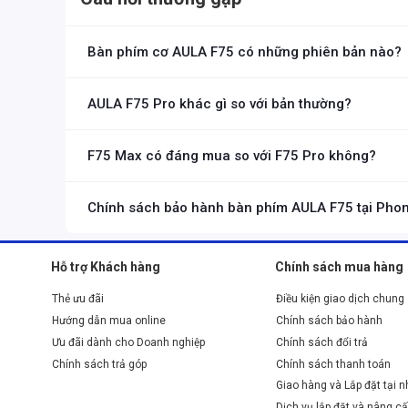
sử dụng. Kích thước nhỏ gọn này đặc biệt phù hợp với nh
thường xuyên. Thiết kế này loại bỏ cụm numpad nhưng vẫn
Bàn phím cơ AULA F75 có những phiên bản nào?
phím mũi tên và các phím điều hướng.
Hiện tại, AULA F75 có 3 phiên bản: F75 tiêu chuẩn, F75 Pro và
AULA F75 Pro khác gì so với bản thường?
AULA F75 Pro sử dụng switch Reaper Linear, keycap PBT in cạ
F75 Max có đáng mua so với F75 Pro không?
AULA F75 Max nổi bật với màn hình TFT tích hợp, nút xoay kim
Chính sách bảo hành bàn phím AULA F75 tại Phon
Tất cả sản phẩm AULA F75 tại Phong Vũ đều chính hãng, bảo hàn
Hỗ trợ Khách hàng
Chính sách mua hàng
Thẻ ưu đãi
Điều kiện giao dịch chung
Hướng dẫn mua online
Chính sách bảo hành
Ưu đãi dành cho Doanh nghiệp
Chính sách đổi trả
Chính sách trả góp
Chính sách thanh toán
Giao hàng và Lắp đặt tại 
Dịch vụ lắp đặt và nâng cấ