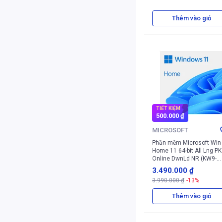
Thêm vào giỏ
TIẾT KIỆM
500.000 ₫
MICROSOFT
Phần mềm Microsoft Win
Home 11 64-bit All Lng PK
Online DwnLd NR (KW9-
00664)
3.490.000 ₫
3.990.000 ₫
-13%
Thêm vào giỏ