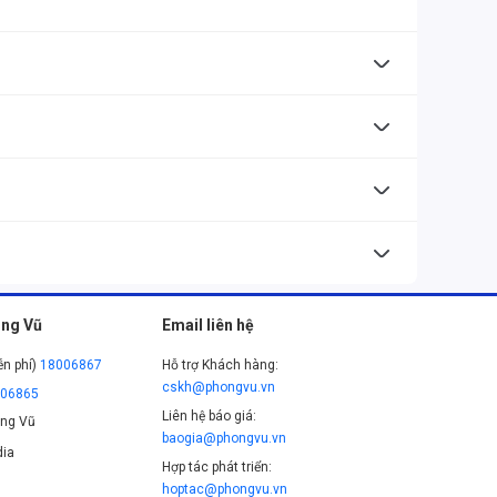
ung (như màn hình TFT, núm xoay đa năng cao cấp).
g, LED, hiệu ứng RGB trực tiếp.
cho người dùng thích trải nghiệm phím cơ cao cấp.
ật trọn đời.
ng Vũ
Email liên hệ
ễn phí)
18006867
Hỗ trợ Khách hàng:
cskh@phongvu.vn
006865
Liên hệ báo giá:
ng Vũ
baogia@phongvu.vn
ia
Hợp tác phát triển:
hoptac@phongvu.vn