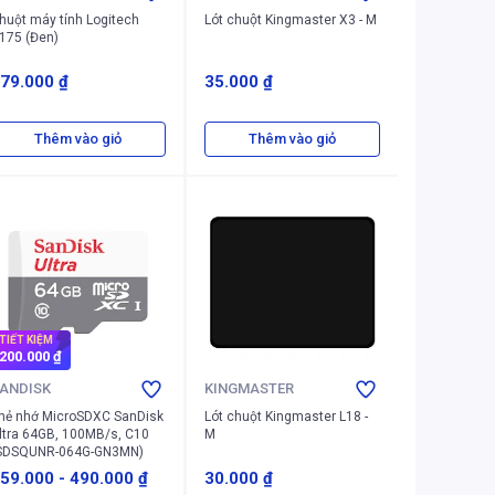
huột máy tính Logitech
Lót chuột Kingmaster X3 - M
175 (Đen)
79.000 ₫
35.000 ₫
Thêm vào giỏ
Thêm vào giỏ
TIẾT KIỆM
200.000 ₫
ANDISK
KINGMASTER
hẻ nhớ MicroSDXC SanDisk
Lót chuột Kingmaster L18 -
ltra 64GB, 100MB/s, C10
M
SDSQUNR-064G-GN3MN)
59.000
-
490.000 ₫
30.000 ₫