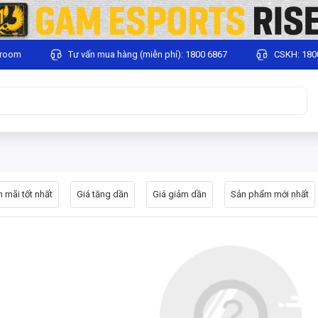
wroom
Tư vấn mua hàng (miễn phí): 1800 6867
CSKH: 180
 mãi tốt nhất
Giá tăng dần
Giá giảm dần
Sản phẩm mới nhất