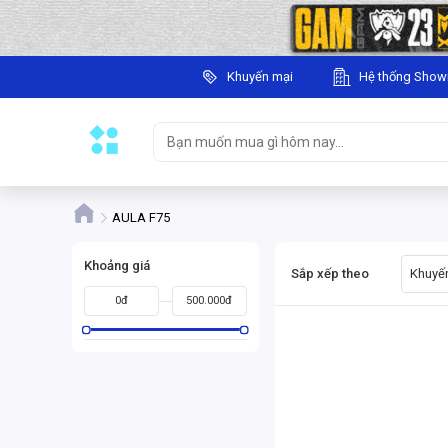
Khuyến mại
Hệ thống Sho
AULA F75
Khoảng giá
Sắp xếp theo
Khuyến
0đ
500.000đ