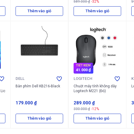
589.000 ₫
-32%
5
Thêm vào giỏ
Thêm vào giỏ
TIẾT KIỆM
41.000 ₫
DELL
LOGITECH
K
Bàn phím Dell KB216-Black
Chuột máy tính không dây
L
 Lic
Logitech M221 (Đỏ)
179.000 ₫
289.000 ₫
3
330.000 ₫
-12%
Thêm vào giỏ
Thêm vào giỏ