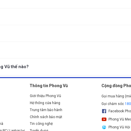
ững setup gaming có không gian hạn chế hoặc nhu cầu di chuyển
 giữ lại đầy đủ các phím chức năng cần thiết như dãy F1-F12,
 F75 Max. Mỗi phiên bản có sự khác biệt về thiết kế, chất liệu, tính năng bổ s
nh, vỏ hoàn thiện sắc nét và có nút xoay đa chức năng cho phép chỉnh âm lượn
 loại cao cấp và âm thanh gõ “creamy, thocky” tối ưu hơn. Đây là lựa chọn tốt 
g Vũ thế nào?
h 24 tháng, hỗ trợ đổi trả trong 15 ngày, kèm dịch vụ hậu mãi và hỗ trợ kỹ thu
Thông tin Phong Vũ
Cộng đồng Pho
Giới thiệu Phong Vũ
Gọi mua hàng (mi
Hệ thống cửa hàng
Gọi chăm sóc
18
Trung tâm bảo hành
Facebook Pho
Chính sách bảo mật
Phong Vũ Med
nhà
Tin công nghệ
Phong Vũ Hội
p PC/ Laptop tại
Tuyển dụng