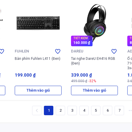
TIẾT KIỆM
T
160.000 ₫
8
FUHLEN
DAREU
A
Bàn phím Fuhlen L411 (Đen)
Tai nghe DareU EH416 RGB
Ổ 
(Đen)
71
3x
(X
₫
199.000 ₫
339.000 ₫
1.
499.000 ₫
-32%
3.
0 
Thêm vào giỏ
Thêm vào giỏ
1
2
3
4
5
6
7