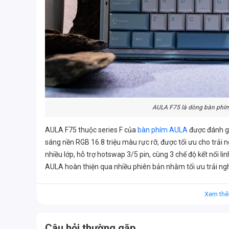
AULA F75 là dòng bàn phí
AULA F75 thuộc series F của
bàn phím AULA
được đánh gi
sáng nền RGB 16.8 triệu màu rực rỡ, được tối ưu cho trải
nhiều lớp, hỗ trợ hotswap 3/5 pin, cùng 3 chế độ kết nối li
AULA hoàn thiện qua nhiều phiên bản nhằm tối ưu trải ng
của thị trường bàn phím cơ.
II. Đặc điểm nổi bật của bàn phím
Xem thê
1. Thiết kế compact 75% nhỏ gọn v
AULA F75 sở hữu thiết kế compact với layout 75% giúp tiế
Câu hỏi thường gặp