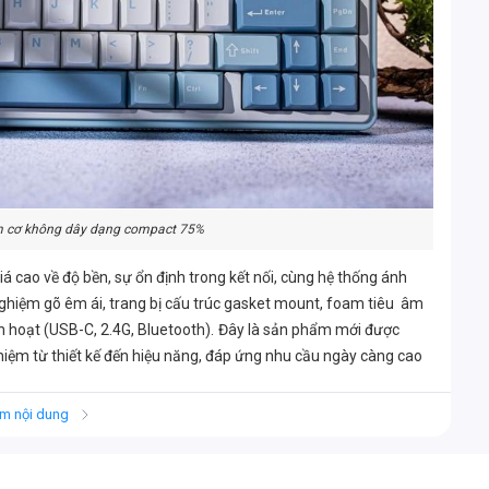
m cơ không dây dạng compact 75%
á cao về độ bền, sự ổn định trong kết nối, cùng hệ thống ánh
 nghiệm gõ êm ái, trang bị cấu trúc gasket mount, foam tiêu âm
nh hoạt (USB-C, 2.4G, Bluetooth).
Đây là sản phẩm mới được
hiệm từ thiết kế đến hiệu năng, đáp ứng nhu cầu ngày càng cao
 AULA F75
m nội dung
à LED RGB 16.8 triệu màu
t kiệm tối đa không gian bàn làm việc mà vẫn đảm bảo tính năng