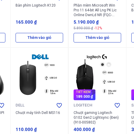
Bàn phím Logitech K120
Phần mềm Microsoft Win
C
Pro 11 64-bit All Lng PK Lic
B
Online DwnLd NR (FQC-
10572)
165.000 ₫
5.190.000 ₫
1
5.890.000 ₫
-12%
Thêm vào giỏ
Thêm vào giỏ
TIẾT KIỆM
189.000 ₫
DELL
LOGITECH
S
DPI
Chuột máy tính Dell MS116
Chuột gaming Logitech
T
G102 Gen2 Lightsync (Đen)
U
(910-005802)
(
110.000 ₫
400.000 ₫
3