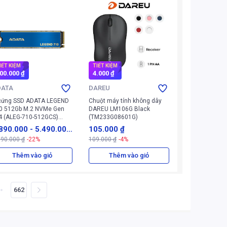
IẾT KIỆM
TIẾT KIỆM
00.000 ₫
4.000 ₫
DATA
DAREU
cứng SSD ADATA LEGEND
Chuột máy tính không dây
0 512Gb M.2 NVMe Gen
DAREU LM106G Black
4 (ALEG-710-512GCS)
(TM233G08601G)
anh)
890.000
-
5.490.00
105.000 ₫
690.000 ₫
-22%
109.000 ₫
-4%
₫
Thêm vào giỏ
Thêm vào giỏ
662