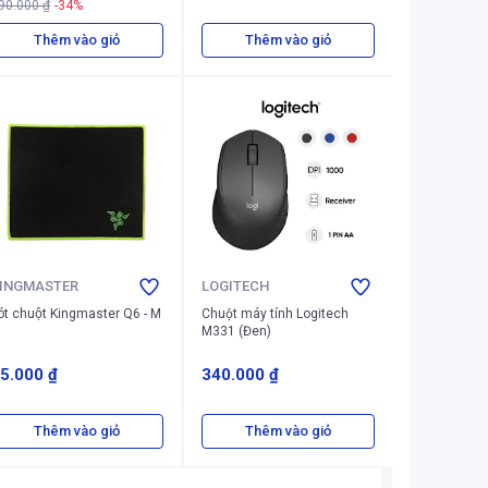
90.000 ₫
-34%
Thêm vào giỏ
Thêm vào giỏ
INGMASTER
LOGITECH
ót chuột Kingmaster Q6 - M
Chuột máy tính Logitech
M331 (Đen)
5.000 ₫
340.000 ₫
Thêm vào giỏ
Thêm vào giỏ