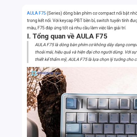
AULA F75
(Series) dòng bàn phím cơ compact nổi bật nhờ t
trong kết nối. Với keycap PBT bền bỉ, switch tuyến tính đư
màu, F75 đáp ứng tốt cả nhu cầu làm việc lẫn giải trí.
I. Tổng quan về AULA F75
AULA F75 là dòng bàn phím cơ không dây dạng compac
thoải mái, hiệu quả và hiện đại cho người dùng. Với sự
thiết kế thẩm mỹ, AULA F75 là lựa chọn lý tưởng cho