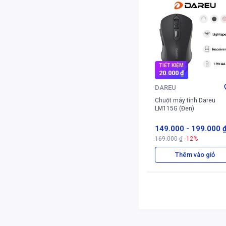
TIẾT KIỆM
20.000 ₫
DAREU
Chuột máy tính Dareu
LM115G (Đen)
149.000
-
199.000 
169.000 ₫
-12%
Thêm vào giỏ