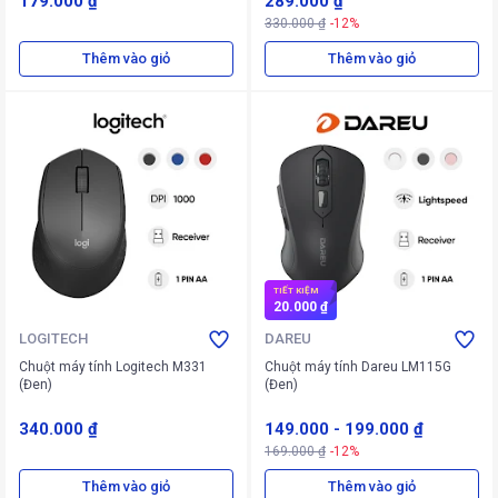
179.000 ₫
289.000 ₫
330.000 ₫
-12%
Thêm vào giỏ
Thêm vào giỏ
TIẾT KIỆM
20.000 ₫
LOGITECH
DAREU
Chuột máy tính Logitech M331
Chuột máy tính Dareu LM115G
(Đen)
(Đen)
340.000 ₫
149.000
-
199.000 ₫
169.000 ₫
-12%
Thêm vào giỏ
Thêm vào giỏ