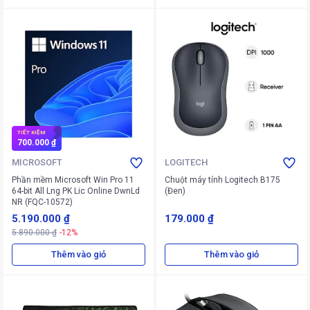
TIẾT KIỆM
700.000 ₫
MICROSOFT
LOGITECH
Phần mềm Microsoft Win Pro 11
Chuột máy tính Logitech B175
64-bit All Lng PK Lic Online DwnLd
(Đen)
NR (FQC-10572)
5.190.000 ₫
179.000 ₫
5.890.000 ₫
-12%
Thêm vào giỏ
Thêm vào giỏ