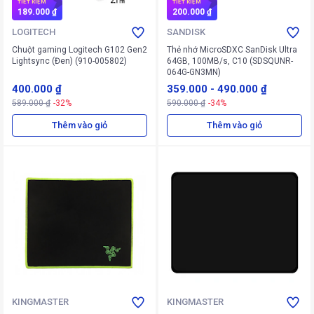
TIẾT KIỆM
TIẾT KIỆM
189.000 ₫
200.000 ₫
LOGITECH
SANDISK
Chuột gaming Logitech G102 Gen2
Thẻ nhớ MicroSDXC SanDisk Ultra
Lightsync (Đen) (910-005802)
64GB, 100MB/s, C10 (SDSQUNR-
064G-GN3MN)
400.000 ₫
359.000
-
490.000 ₫
589.000 ₫
-32%
590.000 ₫
-34%
Thêm vào giỏ
Thêm vào giỏ
KINGMASTER
KINGMASTER