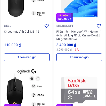
TIẾT KIỆM
500.000 ₫
DELL
MICROSOFT
Chuột máy tính Dell MS116
Phần mềm Microsoft Win Home 11
64-bit All Lng PK Lic Online DwnLd
NR (KW9-00664)
110.000 ₫
3.490.000 ₫
3.990.000 ₫
-13%
Thêm vào giỏ
Thêm vào giỏ