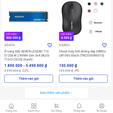
TIẾT KIỆM
TIẾT KIỆM
800.000 ₫
4.000 ₫
ADATA
DAREU
Ổ cứng SSD ADATA LEGEND 710
Chuột máy tính không dây DAREU
512Gb M.2 NVMe Gen 3x4 (ALEG-
LM106G Black (TM233G08601G)
710-512GCS) (Xanh)
1.890.000
-
5.490.000 ₫
105.000 ₫
3.690.000 ₫
-22%
109.000 ₫
-4%
Thêm vào giỏ
Thêm vào giỏ
Xem thêm sản phẩm
Trang chủ
Danh mục
Giỏ hàng
Thông báo
Tài khoản