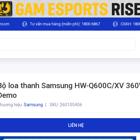
wroom
Tư vấn mua hàng (miễn phí): 1800 6867
CSKH: 180
Bộ loa thanh Samsung HW-Q600C/XV 360
Demo
hương hiệu
Samsung
SKU:
260105406
LIÊN HỆ