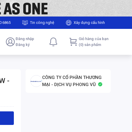
0 6865
Tin công nghệ
Xây dựng cấu hình
Đăng nhập
Giỏ hàng của bạn
Đăng ký
(0) sản phẩm
CÔNG TY CỔ PHẦN THƯƠNG
W -
MẠI - DỊCH VỤ PHONG VŨ