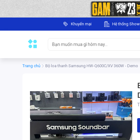
Khuyến mại
Hệ thống Sho
Trang chủ
Bộ loa thanh Samsung HW-Q600C/XV 360W - Demo
T