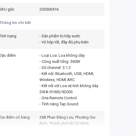
SKU gốc
230500416
Thông tin chi tiết
Tình trạng
- Sản phẩm bị trầy xước
- Vỏ hộp tốt, đầy đủ phụ kiện
Đặc điểm
- Loại Loa: Loa không dây
- Công suất tổng: 360W
- Số channel: 3.1.2
- Kết nối: Bluetooth, USB, HDMI,
Wireless, HDMI ARC
- Kết nối với Loa vệ tinh không dây
SWA-9100S/9200S
- One Remote Control
- Tính năng Tap Sound
Địa điểm có hàng
26B Phan Đăng Lưu, Phường Gia
Định, Thành phố Hồ Chí Minh