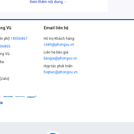
Xem thêm nội dung
ng Vũ
Email liên hệ
ễn phí)
18006867
Hỗ trợ Khách hàng:
cskh@phongvu.vn
006865
Liên hệ báo giá:
ng Vũ
baogia@phongvu.vn
ia
Hợp tác phát triển:
hoptac@phongvu.vn
(zalo)