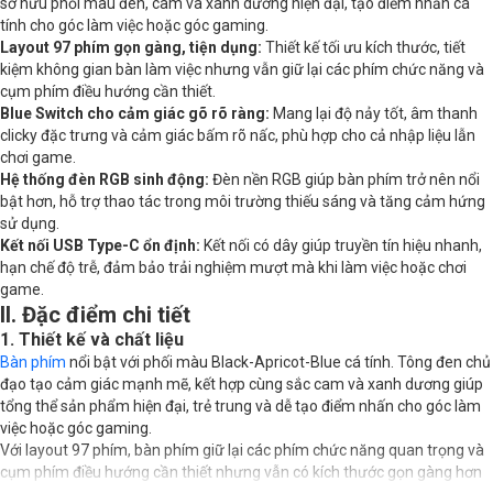
sở hữu phối màu đen, cam và xanh dương hiện đại, tạo điểm nhấn cá
tính cho góc làm việc hoặc góc gaming.
Layout 97 phím gọn gàng, tiện dụng:
Thiết kế tối ưu kích thước, tiết
kiệm không gian bàn làm việc nhưng vẫn giữ lại các phím chức năng và
cụm phím điều hướng cần thiết.
Blue Switch cho cảm giác gõ rõ ràng:
Mang lại độ nảy tốt, âm thanh
clicky đặc trưng và cảm giác bấm rõ nấc, phù hợp cho cả nhập liệu lẫn
chơi game.
Hệ thống đèn RGB sinh động:
Đèn nền RGB giúp bàn phím trở nên nổi
bật hơn, hỗ trợ thao tác trong môi trường thiếu sáng và tăng cảm hứng
sử dụng.
Kết nối USB Type-C ổn định:
Kết nối có dây giúp truyền tín hiệu nhanh,
hạn chế độ trễ, đảm bảo trải nghiệm mượt mà khi làm việc hoặc chơi
game.
II. Đặc điểm chi tiết
1. Thiết kế và chất liệu
Bàn phím
nổi bật với phối màu Black-Apricot-Blue cá tính. Tông đen chủ
đạo tạo cảm giác mạnh mẽ, kết hợp cùng sắc cam và xanh dương giúp
tổng thể sản phẩm hiện đại, trẻ trung và dễ tạo điểm nhấn cho góc làm
việc hoặc góc gaming.
Với layout 97 phím, bàn phím giữ lại các phím chức năng quan trọng và
cụm phím điều hướng cần thiết nhưng vẫn có kích thước gọn gàng hơn