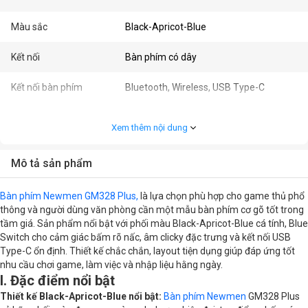
Màu sắc
Black-Apricot-Blue
Kết nối
Bàn phím có dây
Kết nối bàn phím
Bluetooth, Wireless, USB Type-C
Kích thước
Layout 97
Xem thêm nội dung
Loại bàn phím
Bàn phím cơ
Mô tả sản phẩm
Nhu cầu
Gaming
Bàn phím Newmen GM328 Plus,
là lựa chọn phù hợp cho game thủ phổ
Cấu hình chi tiết
thông và người dùng văn phòng cần một mẫu bàn phím cơ gõ tốt trong
tầm giá. Sản phẩm nổi bật với phối màu Black-Apricot-Blue cá tính, Blue
Switch cho cảm giác bấm rõ nấc, âm clicky đặc trưng và kết nối USB
Đèn
RGB
Type-C ổn định. Thiết kế chắc chắn, layout tiện dụng giúp đáp ứng tốt
nhu cầu chơi game, làm việc và nhập liệu hằng ngày.
Kiểu switch
Blue Switch
I. Đặc điểm nổi bật
Thiết kế Black-Apricot-Blue nổi bật:
Bàn phím Newmen
GM328 Plus
Phím chức năng
Có