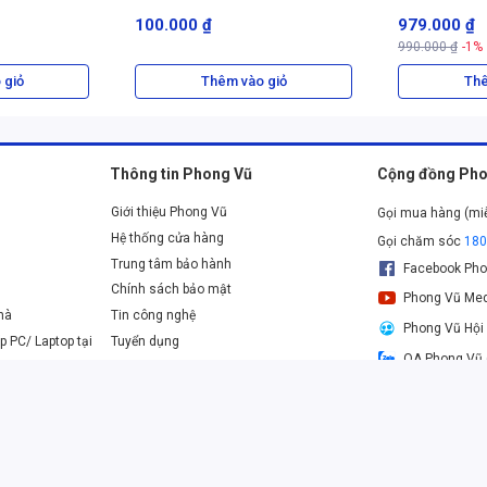
100.000 ₫
979.000 ₫
ng có khấc phản hồi, Red Switch cho phép các ngón tay lướt
990.000 ₫
-1%
 gặp bất kỳ trở ngại nào. Điều này đặc biệt quan trọng trong các
chơi phản ứng nhanh hơn, giành lợi thế trong mọi tình huống.
 giỏ
Thêm vào giỏ
Thê
trong thời gian dài.
Thông tin Phong Vũ
Cộng đồng Pho
Giới thiệu Phong Vũ
Gọi mua hàng (mi
Hệ thống cửa hàng
Gọi chăm sóc
18
Trung tâm bảo hành
Facebook Pho
Chính sách bảo mật
Phong Vũ Med
nhà
Tin công nghệ
Phong Vũ Hội
p PC/ Laptop tại
Tuyển dụng
OA Phong Vũ 
Danh sách các ngân hàng thanh toán online