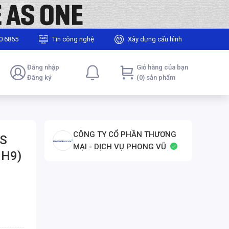
0 6865
Tin công nghệ
Xây dựng cấu hình
Đăng nhập
Giỏ hàng của bạn
Đăng ký
(0) sản phẩm
CÔNG TY CỔ PHẦN THƯƠNG
US
MẠI - DỊCH VỤ PHONG VŨ
HH9)