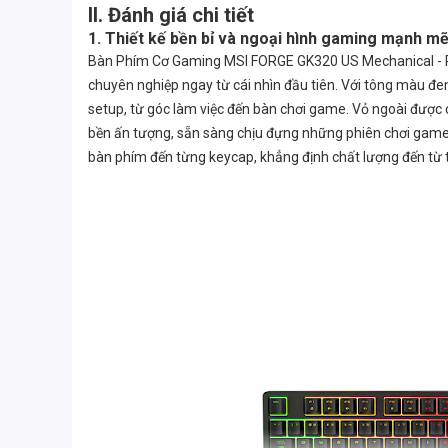
II. Đánh giá chi tiết
1. Thiết kế bền bỉ và ngoại hình gaming mạnh m
Bàn Phím Cơ Gaming MSI FORGE GK320 US Mechanical - Re
chuyên nghiệp ngay từ cái nhìn đầu tiên. Với tông màu đ
setup, từ góc làm việc đến bàn chơi game. Vỏ ngoài được c
bền ấn tượng, sẵn sàng chịu đựng những phiên chơi game c
bàn phím đến từng keycap, khẳng định chất lượng đến từ t