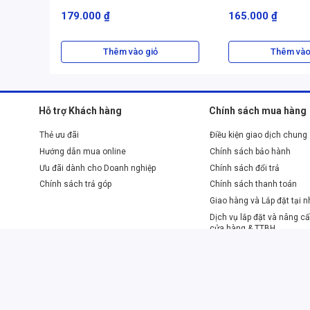
179.000 ₫
165.000 ₫
nhờ đặc tính tuyến tính mượt mà. Với lực nhấn nhẹ và khô
nhanh trên phím, thực hiện các thao tác liên tiếp mà không
tựa game yêu cầu tốc độ và sự chính xác cao, giúp người 
Thêm vào giỏ
Thêm vào
Trải nghiệm gõ phím êm ái, không gây mỏi tay khi sử dụng 
Hỗ trợ Khách hàng
Chính sách mua hàng
Thẻ ưu đãi
Điều kiện giao dịch chung
Hướng dẫn mua online
Chính sách bảo hành
Ưu đãi dành cho Doanh nghiệp
Chính sách đổi trả
Chính sách trả góp
Chính sách thanh toán
Giao hàng và Lắp đặt tại 
Dịch vụ lắp đặt và nâng cấ
cửa hàng & TTBH
Phương thức thanh toán
QR Code
Tiền mặt
Trả góp
Internet