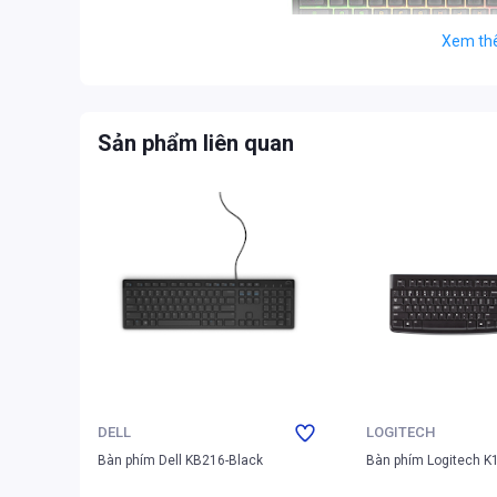
Xem th
Sản phẩm liên quan
Thiết kế chắc chắn của b
Bên cạnh vẻ ngoài ấn tượng, bàn phím
MSI
còn được trang 
công việc và giải trí. Với part-number S11-04US2F1-HH9, 
biểu tượng cho sự đẳng cấp. Trọng lượng và kích thước đư
vững vị trí trên bàn, tránh xê dịch trong những pha xử lý 
DELL
LOGITECH
bàn phím
có sự kết hợp hoàn hảo giữa thẩm mỹ và công 
Bàn phím Dell KB216-Black
Bàn phím Logitech K
2. Red Switch mang lại trải nghiệm gõ mượt mà,
Điểm nhấn của MSI FORGE GK320 chính là việc trang bị Re