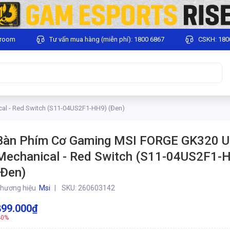
wroom
Tư vấn mua hàng (miễn phí): 1800 6867
CSKH: 180
l - Red Switch (S11-04US2F1-HH9) (Đen)
Bàn Phím Cơ Gaming MSI FORGE GK320 
Mechanical - Red Switch (S11-04US2F1-
(Đen)
hương hiệu
Msi
SKU:
260603142
899.000₫
40%