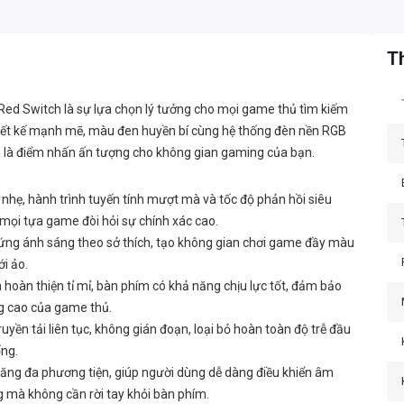
Th
d Switch là sự lựa chọn lý tưởng cho mọi game thủ tìm kiếm
 thiết kế mạnh mẽ, màu đen huyền bí cùng hệ thống đèn nền RGB
n là điểm nhấn ấn tượng cho không gian gaming của bạn.
nhẹ, hành trình tuyến tính mượt mà và tốc độ phản hồi siêu
 mọi tựa game đòi hỏi sự chính xác cao.
 ứng ánh sáng theo sở thích, tạo không gian chơi game đầy màu
i ảo.
à hoàn thiện tỉ mỉ, bàn phím có khả năng chịu lực tốt, đảm bảo
ng cao của game thủ.
uyền tải liên tục, không gián đoạn, loại bỏ hoàn toàn độ trễ đầu
ống.
ăng đa phương tiện, giúp người dùng dễ dàng điều khiển âm
 mà không cần rời tay khỏi bàn phím.