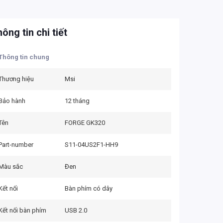
ông tin chi tiết
Thông tin chung
Thương hiệu
Msi
Bảo hành
12 tháng
Tên
FORGE GK320
Part-number
S11-04US2F1-HH9
Màu sắc
Đen
Kết nối
Bàn phím có dây
Kết nối bàn phím
USB 2.0