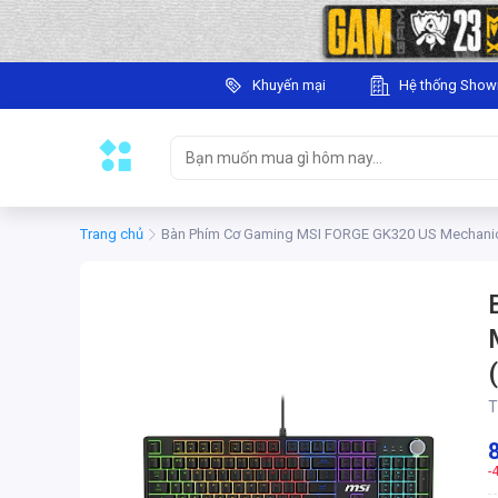
Khuyến mại
Hệ thống Sho
Trang chủ
Bàn Phím Cơ Gaming MSI FORGE GK320 US Mechanica
T
-