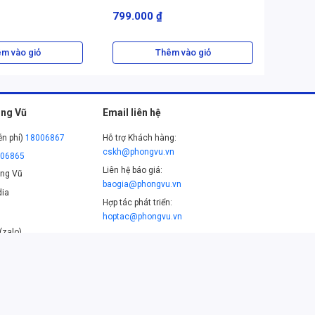
799.000 ₫
289.0
360.000
m vào giỏ
Thêm vào giỏ
ng Vũ
Email liên hệ
ễn phí)
18006867
Hỗ trợ Khách hàng:
cskh@phongvu.vn
006865
Liên hệ báo giá:
ng Vũ
baogia@phongvu.vn
ia
Hợp tác phát triển:
hoptac@phongvu.vn
(zalo)