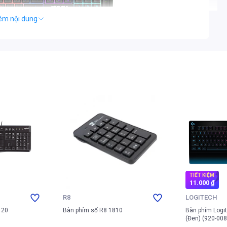
êm nội dung
àn phím cơ gaming MSI FORGE GK320
bị đầy đủ các phím chức năng cần thiết, hỗ trợ tối đa cho cả
MSI FORGE GK320 không chỉ là một thiết bị ngoại vi mà còn là
TIẾT KIỆM
ợc tối ưu hóa, tạo cảm giác đầm tay khi sử dụng, đồng thời giữ
11.000 ₫
nhanh. Đây là một lựa chọn tuyệt vời cho những ai tìm kiếm một
R8
LOGITECH
năng.
120
Bàn phím số R8 1810
Bàn phím Logi
 tốc độ cao
(Đen) (920-00
d Switch, loại switch được game thủ và người dùng ưa chuộng