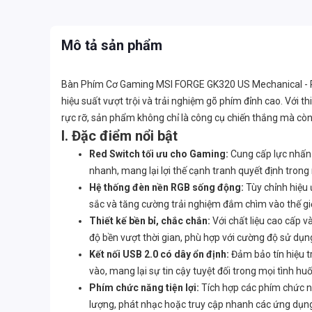
Mô tả sản phẩm
Bàn Phím Cơ Gaming MSI FORGE GK320 US Mechanical - Re
hiệu suất vượt trội và trải nghiệm gõ phím đỉnh cao. Với
rực rỡ, sản phẩm không chỉ là công cụ chiến thắng mà cò
I. Đặc điểm nổi bật
Red Switch tối ưu cho Gaming:
Cung cấp lực nhấn 
nhanh, mang lại lợi thế cạnh tranh quyết định trong
Hệ thống đèn nền RGB sống động:
Tùy chỉnh hiệu
sắc và tăng cường trải nghiệm đắm chìm vào thế giớ
Thiết kế bền bỉ, chắc chắn:
Với chất liệu cao cấp v
độ bền vượt thời gian, phù hợp với cường độ sử dụ
Kết nối USB 2.0 có dây ổn định:
Đảm bảo tín hiệu tr
vào, mang lại sự tin cậy tuyệt đối trong mọi tình hu
Phím chức năng tiện lợi:
Tích hợp các phím chức n
lượng, phát nhạc hoặc truy cập nhanh các ứng dụng