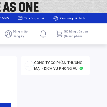
0 6865
Tin công nghệ
Xây dựng cấu hình
Đăng nhập
Giỏ hàng của bạn
Đăng ký
(0) sản phẩm
CÔNG TY CỔ PHẦN THƯƠNG
MẠI - DỊCH VỤ PHONG VŨ