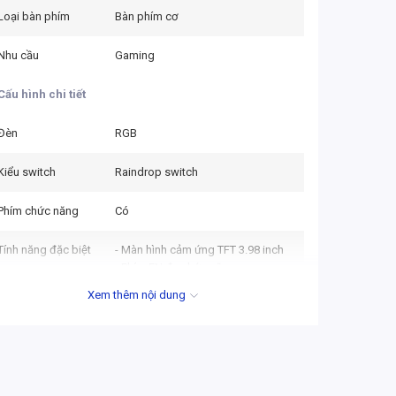
Loại bàn phím
Bàn phím cơ
Nhu cầu
Gaming
Cấu hình chi tiết
Đèn
RGB
Kiểu switch
Raindrop switch
Phím chức năng
Có
Tính năng đặc biệt
- Màn hình cảm ứng TFT 3.98 inch
- Phím FN đa chức năng
Xem thêm nội dung