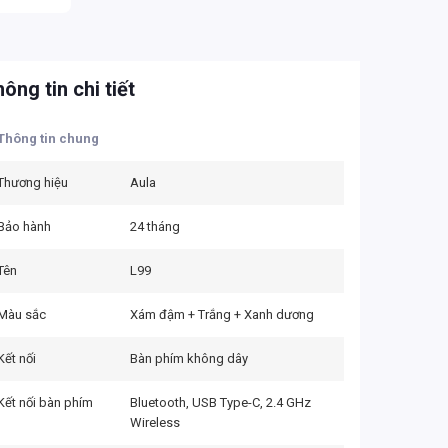
ông tin chi tiết
Thông tin chung
Thương hiệu
Aula
Bảo hành
24 tháng
Tên
L99
Màu sắc
Xám đậm + Trắng + Xanh dương
Kết nối
Bàn phím không dây
Kết nối bàn phím
Bluetooth, USB Type-C, 2.4 GHz
Wireless