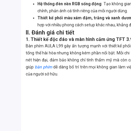
Hệ thống đèn nền RGB sống động
: Tạo không gian
chỉnh, phản ánh cá tính riêng của mỗi người dùng.
Thiết kế phối màu xám đậm, trắng và xanh dươ
hợp với nhiều phong cách setup khác nhau, khẳng đ
II. Đánh giá chi tiết
1. Thiết kế độc đáo và màn hình cảm ứng TFT 3.
Bàn phím AULA L99 gây ấn tượng mạnh với thiết kế phối
tổng thể hài hòa nhưng không kém phần nổi bật. Mỗi chi t
nét hiện đại, đảm bảo không chỉ tính thẩm mỹ mà còn cả
giúp
bàn phím
dễ dàng bố trí trên mọi không gian làm vi
của người sở hữu.