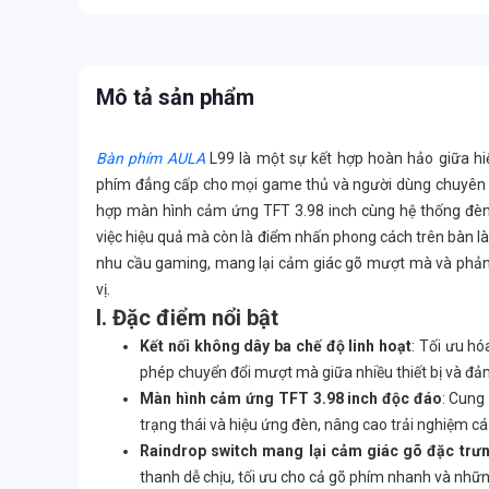
Mô tả sản phẩm
Bàn phím AULA
L99 là một sự kết hợp hoàn hảo giữa hiệ
phím đẳng cấp cho mọi game thủ và người dùng chuyên ngh
hợp màn hình cảm ứng TFT 3.98 inch cùng hệ thống đèn
việc hiệu quả mà còn là điểm nhấn phong cách trên bàn là
nhu cầu gaming, mang lại cảm giác gõ mượt mà và phản 
vị.
I. Đặc điểm nổi bật
Kết nối không dây ba chế độ linh hoạt
: Tối ưu hó
phép chuyển đổi mượt mà giữa nhiều thiết bị và đả
Màn hình cảm ứng TFT 3.98 inch độc đáo
: Cung
trạng thái và hiệu ứng đèn, nâng cao trải nghiệm c
Raindrop switch mang lại cảm giác gõ đặc trư
thanh dễ chịu, tối ưu cho cả gõ phím nhanh và nhữn