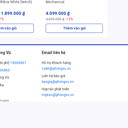
ilhBox White Switch)
Mechanical
(920-010
-
1.899.000 ₫
4.099.000 ₫
1.049.
7%
4.699.000 ₫
-13%
1.349.0
m vào giỏ
Thêm vào giỏ
ng Vũ
Email liên hệ
ễn phí)
18006867
Hỗ trợ Khách hàng:
cskh@phongvu.vn
006865
Liên hệ báo giá:
ng Vũ
baogia@phongvu.vn
ia
Hợp tác phát triển:
hoptac@phongvu.vn
(zalo)