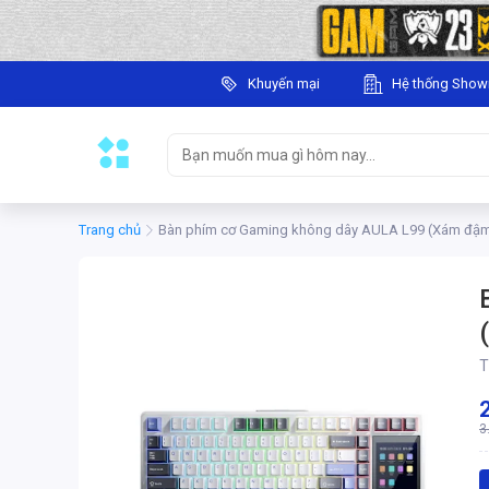
Khuyến mại
Hệ thống Sho
Trang chủ
Bàn phím cơ Gaming không dây AULA L99 (Xám đậm
T
3