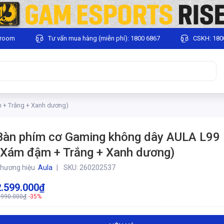
wroom
Tư vấn mua hàng (miễn phí): 1800 6867
CSKH: 180
 + Trắng + Xanh dương)
Bàn phím cơ Gaming không dây AULA L99
(Xám đậm + Trắng + Xanh dương)
hương hiệu
Aula
SKU:
260202537
2.599.000₫
.990.000₫
-35%