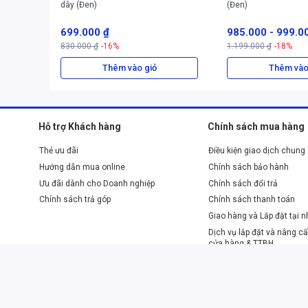
sắc nét, cho phép người dùng dễ dàng theo dõi trạng thá
dây (Đen)
(Đen)
chỉnh các chức năng một cách trực quan. Khả năng tương 
699.000 ₫
985.000
-
999.0
dùng điều khiển mọi thiết lập mà không cần phải sử dụng
830.000 ₫
-16%
1.199.000 ₫
-18%
2. Trải nghiệm gõ vượt trội với Raindrop switch
Bàn phím cơ
AULA L99 được trang bị Raindrop switch độc
Thêm vào giỏ
Thêm vào
Với lực nhấn tối ưu và hành trình phím được tinh chỉnh, 
đặc trưng, vừa đủ để cảm nhận sự chính xác của mỗi lần
cho cả những phiên làm việc dài cần sự thoải mái lẫn các
Hỗ trợ Khách hàng
Chính sách mua hàng
luôn làm chủ mọi tình huống.
Thẻ ưu đãi
Điều kiện giao dịch chung
Hướng dẫn mua online
Chính sách bảo hành
Ưu đãi dành cho Doanh nghiệp
Chính sách đổi trả
Chính sách trả góp
Chính sách thanh toán
Giao hàng và Lắp đặt tại 
Dịch vụ lắp đặt và nâng cấ
cửa hàng & TTBH
Phương thức thanh toán