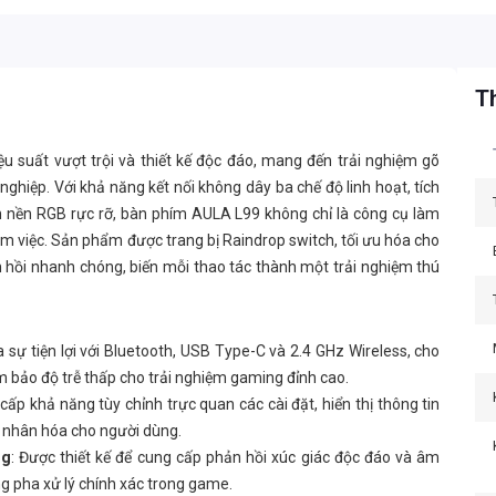
Th
u suất vượt trội và thiết kế độc đáo, mang đến trải nghiệm gõ
iệp. Với khả năng kết nối không dây ba chế độ linh hoạt, tích
 nền RGB rực rỡ, bàn phím AULA L99 không chỉ là công cụ làm
m việc. Sản phẩm được trang bị Raindrop switch, tối ưu hóa cho
hồi nhanh chóng, biến mỗi thao tác thành một trải nghiệm thú
a sự tiện lợi với Bluetooth, USB Type-C và 2.4 GHz Wireless, cho
m bảo độ trễ thấp cho trải nghiệm gaming đỉnh cao.
 cấp khả năng tùy chỉnh trực quan các cài đặt, hiển thị thông tin
á nhân hóa cho người dùng.
ng
: Được thiết kế để cung cấp phản hồi xúc giác độc đáo và âm
g pha xử lý chính xác trong game.