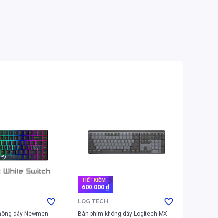
TIẾT KIỆM
TIẾT K
600.000 ₫
300.00
LOGITECH
LOGIT
không dây Newmen
Bàn phím không dây Logitech MX
Bàn phí