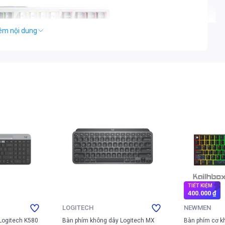
êm nội dung
 đậm, trắng, xanh dương và màn hình cảm ứng TFT 3.98
TIẾT KIỆM
inch
400.000 ₫
LOGITECH
NEWMEN
ứng TFT 3.98 inch được tích hợp khéo léo. Màn hình hiển thị
Logitech K580
Bàn phím không dây Logitech MX
Bàn phím cơ 