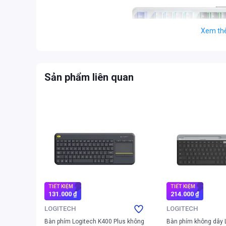
Xem th
Sản phẩm liên quan
Bàn phím AULA L99 với thiết kế phối màu xám
TIẾT KIỆM
TIẾT KIỆM
131.000 ₫
214.000 ₫
LOGITECH
LOGITECH
Điểm nhấn công nghệ của AULA L99 nằm ở màn hình cảm 
Bàn phím Logitech K400 Plus không
Bàn phím không dây 