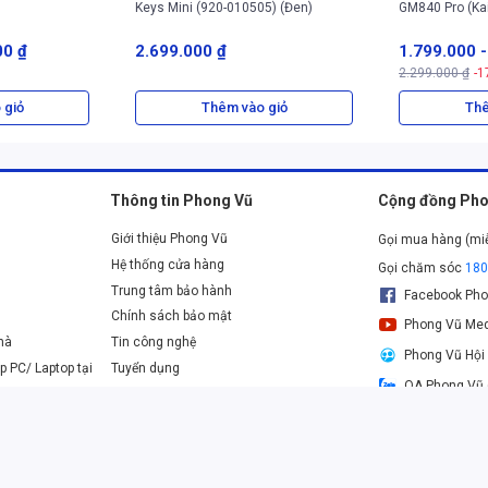
i kết nối, dung lượng pin, hiệu ứng đèn RGB và thậm chí là tùy
Keys Mini (920-010505) (Đen)
GM840 Pro (Ka
tác bằng cảm ứng mang lại sự tiện lợi chưa từng có, giúp người
00 ₫
2.699.000 ₫
1.799.000
 phần mềm phức tạp, tối ưu hóa trải nghiệm cá nhân hóa.
2.299.000 ₫
-1
 quyền, mang đến một trải nghiệm gõ phím hoàn toàn khác biệt.
 giỏ
Thêm vào giỏ
Thê
Raindrop switch tạo ra phản hồi xúc giác rõ ràng cùng âm thanh
 nhấn mà không gây khó chịu. Kiểu switch này đặc biệt phù hợp
 trận đấu game đòi hỏi tốc độ phản ứng tức thì, giúp người dùng
Thông tin Phong Vũ
Cộng đồng Pho
Giới thiệu Phong Vũ
Gọi mua hàng (mi
Hệ thống cửa hàng
Gọi chăm sóc
18
Trung tâm bảo hành
Facebook Pho
Chính sách bảo mật
Phong Vũ Med
nhà
Tin công nghệ
Phong Vũ Hội
p PC/ Laptop tại
Tuyển dụng
OA Phong Vũ 
Danh sách các ngân hàng thanh toán online