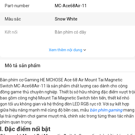
Part-number
MC-Ace68Air-11
Màu sắc
Snow White
Kết nối
Bàn phím có dây
Kết nối bàn phím
USB
Xem thêm nội dung
Loại bàn phím
Bàn phím cơ
Mô tả sản phẩm
Nhu cầu
Gaming
Bàn phím cơ Gaming HE MCHOSE Ace 68 Air Mount Tai Magnetic
Cấu hình chi tiết
Switch MC-Ace68Air-11 là sản phẩm chất lượng cao dành cho cộng
đồng game thủ chuyên nghiệp. Thiết bị sở hữu những đặc điểm vượt trội
bao gồm công nghệ Mount Tai Magnetic Switch tiên tiến, thiết kế nhỏ
Đèn
RGB
gọn tối ưu không gian và hệ thống đèn LED RGB rực rỡ. Với sự kết hợp
giữa hiệu năng mạnh mẽ cùng độ bền cao, mẫu
bàn phím gaming
mang
Kiểu switch
Mount Tai Magnetic Switch
lại trải nghiệm chơi game mượt mà, chính xác trong từng thao tác nhấn
phím quan trọng.
I. Đặc điểm nổi bật