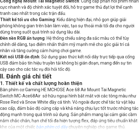
Công nghệ Mount Tai Magnetic Switch
: Cung cấp phản hồi phím nhấn
cực nhanh và độ chính xác tuyệt đối, hỗ trợ game thủ đạt lợi thế cạnh
tranh cao nhất trong các trận đấu.
Thiết kế tối ưu cho Gaming
: Kiểu dáng hiện đại, nhỏ gọn giúp giải
phóng không gian trên bàn làm việc, tạo sự thoải mái tối đa cho người
dùng trong suốt quá trình sử dụng lâu dài.
Đèn nền RGB ấn tượng
: Hệ thống chiếu sáng đa sắc màu có thể tùy
chỉnh dễ dàng, tạo điểm nhấn thẩm mỹ mạnh mẽ cho góc giải trí cá
nhân và tăng cường cảm hứng chơi game.
Kết nối USB ổn định
: Sử dụng giao thức kết nối dây trực tiếp qua cổng
USB đảm bảo tín hiệu truyền tải không bị gián đoạn, mang đến sự tin
cậy cao cho các tác vụ đòi hỏi tốc độ.
II. Đánh giá chi tiết
1. Thiết kế và chất lượng hoàn thiện
Bàn phím cơ Gaming HE MCHOSE Ace 68 Air Mount Tai Magnetic
Switch MC-Ace68Air sở hữu ngoại hình bắt mắt với các tông màu như
Rose Red và Snow White đầy cá tính. Vỏ ngoài được chế tác từ vật liệu
cao cấp, đảm bảo độ cứng cáp và khả năng chịu lực tốt trước những tác
động mạnh trong quá trình sử dụng. Sản phẩm mang lại cảm giác cầm
nắm chắc chắn, hạn chế tối đa hiện tượng flex, đáp ứng tiêu chuẩn khắt
khe của một chiếc
bàn phím có dây
chuyên nghiệp cho game thủ.