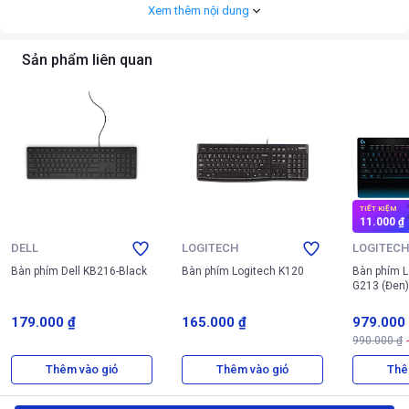
Xem thêm nội dung
Sản phẩm liên quan
TIẾT KIỆM
11.000 ₫
DELL
LOGITECH
LOGITEC
Bàn phím Dell KB216-Black
Bàn phím Logitech K120
Bàn phím 
G213 (Đen)
179.000 ₫
165.000 ₫
979.000
990.000 ₫
Thêm vào giỏ
Thêm vào giỏ
Thê
Bàn phím cơ Gaming HE MCHOSE Ace 68 Air Mount Tai Magnetic Switch