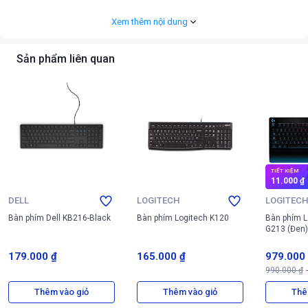
Xem thêm nội dung
Sản phẩm liên quan
TIẾT KIỆM
11.000 ₫
DELL
LOGITECH
LOGITEC
Bàn phím Dell KB216-Black
Bàn phím Logitech K120
Bàn phím 
G213 (Đen)
179.000 ₫
165.000 ₫
979.000
990.000 ₫
Thiết kế layout 81 phím và ngoại hình độc đáo của bàn phím cơ Gaming
Thêm vào giỏ
Thêm vào giỏ
Thê
Có Dây HE MCHOSE Jet75 HW-Jet75-10