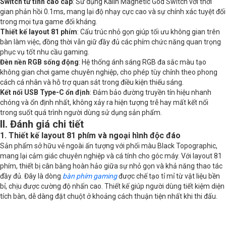
Switch từ tính cao cấp
: Sử dụng Kailh Magnetic God Switch với thời
gian phản hồi 0.1ms, mang lại độ nhạy cực cao và sự chính xác tuyệt đối
Thời gian phản hồi
0.1ms
trong mọi tựa game đối kháng.
Thiết kế layout 81 phím
: Cấu trúc nhỏ gọn giúp tối ưu không gian trên
Phím chức năng
Có
bàn làm việc, đồng thời vẫn giữ đầy đủ các phím chức năng quan trọng
phục vụ tốt nhu cầu gaming.
Đèn nền RGB sống động
: Hệ thống ánh sáng RGB đa sắc màu tạo
không gian chơi game chuyên nghiệp, cho phép tùy chỉnh theo phong
cách cá nhân và hỗ trợ quan sát trong điều kiện thiếu sáng.
Kết nối USB Type-C ổn định
: Đảm bảo đường truyền tín hiệu nhanh
chóng và ổn định nhất, không xảy ra hiện tượng trễ hay mất kết nối
trong suốt quá trình người dùng sử dụng sản phẩm.
II. Đánh giá chi tiết
1. Thiết kế layout 81 phím và ngoại hình độc đáo
Sản phẩm sở hữu vẻ ngoài ấn tượng với phối màu Black Topographic,
mang lại cảm giác chuyên nghiệp và cá tính cho góc máy. Với layout 81
phím, thiết bị cân bằng hoàn hảo giữa sự nhỏ gọn và khả năng thao tác
đầy đủ. Đây là dòng
bàn phím gaming
được chế tạo tỉ mỉ từ vật liệu bền
bỉ, chịu được cường độ nhấn cao. Thiết kế giúp người dùng tiết kiệm diện
tích bàn, dễ dàng đặt chuột ở khoảng cách thuận tiện nhất khi thi đấu.