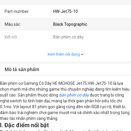
Part-number
HW-Jet75-10
Màu sắc
Black Topographic
Kết nối
Bàn phím có dây
Kết nối bàn phím
USB Type-C
Xem thêm nội dung
Kích thước
Layout 81
Mô tả sản phẩm
Loại bàn phím
Bàn phím cơ
Bàn phím cơ Gaming Có Dây HE MCHOSE Jet75 HW-Jet75-10 là lựa
Nhu cầu
Gaming
chọn mạnh mẽ cho những game thủ chuyên nghiệp đang tìm kiếm hiệu
suất cao. Sản phẩm thuộc dòng
bàn phím có dây
được trang bị công
nghệ switch từ tính hiện đại, mang lại thời gian phản hồi siêu tốc chỉ
Cấu hình chi tiết
0.1ms. Với layout 81 phím gọn gàng cùng đèn nền RGB rực rỡ, thiết bị
đảm bảo trải nghiệm chơi game mượt mà và chính xác nhất trong từng
Đèn
RGB
thao tác nhấn phím căng thẳng.
I. Đặc điểm nổi bật
Kiểu switch
Kailh Magnetic God Switch