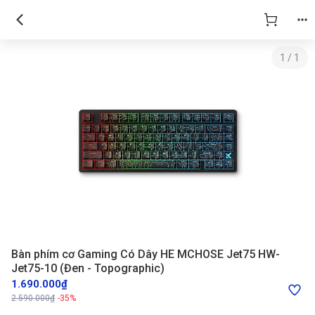
1
/
1
Bàn phím cơ Gaming Có Dây HE MCHOSE Jet75 HW-
Jet75-10 (Đen - Topographic)
1.690.000₫
2.590.000₫
-35%