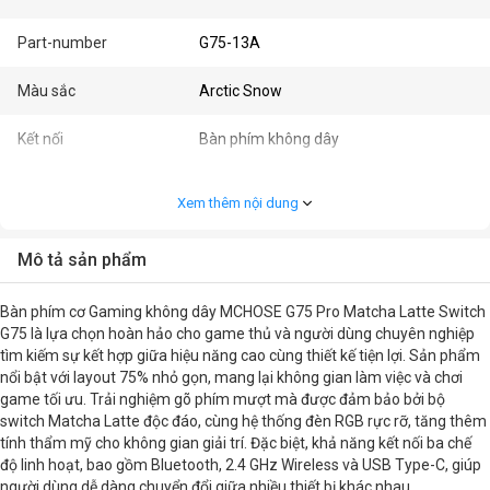
Part-number
G75-13A
Màu sắc
Arctic Snow
Kết nối
Bàn phím không dây
Kết nối bàn phím
Bluetooth, 2.4 GHz Wireless, USB Type-
Xem thêm nội dung
C
Kích thước
Layout 75
Mô tả sản phẩm
Loại bàn phím
Bàn phím cơ
Bàn phím cơ Gaming không dây MCHOSE G75 Pro Matcha Latte Switch
G75 là lựa chọn hoàn hảo cho game thủ và người dùng chuyên nghiệp
Nhu cầu
Gaming
tìm kiếm sự kết hợp giữa hiệu năng cao cùng thiết kế tiện lợi. Sản phẩm
nổi bật với layout 75% nhỏ gọn, mang lại không gian làm việc và chơi
game tối ưu. Trải nghiệm gõ phím mượt mà được đảm bảo bởi bộ
Cấu hình chi tiết
switch Matcha Latte độc đáo, cùng hệ thống đèn RGB rực rỡ, tăng thêm
tính thẩm mỹ cho không gian giải trí. Đặc biệt, khả năng kết nối ba chế
Đèn
RGB
độ linh hoạt, bao gồm Bluetooth, 2.4 GHz Wireless và USB Type-C, giúp
người dùng dễ dàng chuyển đổi giữa nhiều thiết bị khác nhau.