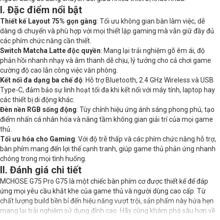
Kiểu switch
Matcha Latte Switch
I. Đặc điểm nổi bật
Thiết kế Layout 75% gọn gàng
: Tối ưu không gian bàn làm việc, dễ
Phím chức năng
Có
dàng di chuyển và phù hợp với mọi thiết lập gaming mà vẫn giữ đầy đủ
các phím chức năng cần thiết.
Switch Matcha Latte độc quyền
: Mang lại trải nghiệm gõ êm ái, độ
phản hồi nhanh nhạy và âm thanh dễ chịu, lý tưởng cho cả chơi game
cường độ cao lẫn công việc văn phòng.
Kết nối đa dạng ba chế độ
: Hỗ trợ Bluetooth, 2.4 GHz Wireless và USB
Type-C, đảm bảo sự linh hoạt tối đa khi kết nối với máy tính, laptop hay
các thiết bị di động khác.
Đèn nền RGB sống động
: Tùy chỉnh hiệu ứng ánh sáng phong phú, tạo
điểm nhấn cá nhân hóa và nâng tầm không gian giải trí của mọi game
thủ.
Tối ưu hóa cho Gaming
: Với độ trễ thấp và các phím chức năng hỗ trợ,
bàn phím mang đến lợi thế cạnh tranh, giúp game thủ phản ứng nhanh
chóng trong mọi tình huống.
II. Đánh giá chi tiết
MCHOSE G75 Pro G75 là một chiếc bàn phím cơ được thiết kế để đáp
ứng mọi yêu cầu khắt khe của game thủ và người dùng cao cấp. Từ
chất lượng build bền bỉ đến hiệu năng vượt trội, sản phẩm này hứa hẹn
mang lại trải nghiệm sử dụng đỉnh cao. Hãy cùng khám phá sâu hơn về